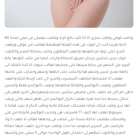
ونامت فوقى وقالت سارى انا اذا كنت بالغ ام لا وقامت بتقبيلى فى فمى لمدة 40
ثانية تقريبا كدت ان اموت فى هذه القبلة العظيمة فقامت من فوقى ورفعت
البدى اعلى بزها ثم خلعتها وخلعت البنطلون وجلت بحمالة الصدر والكلوت
فرات بزين يتدليين يريدان تمزيق الحمالة واريات ايضا من جانب كلوتها غابة
كبيره من الشعر من بداية سرتها حتى فخذيها فقالت شوف انا كدة اثبتلك انى
بالغه عندى ثديين وشعر هنا واشارت تحت ابطها وشعر واشارت على عانتها
فقمت انا متشجعا فخلعت التيشيرت والبدى الى كنت ارتدية تحته وخلعت
البنطلون وبقيت بالبوكسر والفانلة فخلعتها وبقيت بالبوكسر فقط ولحسن
حظى لم اكن قد حلقت عانتى
قصص سكس جديده
وشعرابطى الذى ظهر على
شكل بسيط جدا منذ فتره فقمت بانزال البوكسر حتى ظهر شعر عانتى ورفت
لها يدى وقلت مثلك تماما فضحكت ضحكة عاليه وقالت الذكر لا يثبت هكذا يا
شرموط فقلت لها كيف ؟؟ فاسرعت هى وجذبت البوكسر فانزلته من على
وامسكت بقضيب تدلكة بشدة حتى قذفت فى وجهها فقالت لا بلغت يا واد
فارتميت على السرير استوعب ما حدث وقمت مره اخرى خلعت منها حمالة
الصدر والكلوت ليظهر لى حلمتان طول الواحدة حوالى 5 سنتى متر وكسها