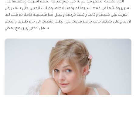
الذى يكسيه الشعر من سرته حتى خرم طيزها المهم اسرعت ودفعتها على
السرير وقبلتها فى فمها سريعا ثم رفعت ابطها وظللت الحس حتى شف ريقى
فنزلت على كسهة وكانت رائحتة كريهة ومبلل جدا فلحسته كاملا ثم قلت لها
ان تنام على بطنها قالت حاضر فنامت على بطها فنظرت الى خرم طيزها وجدتها
سهل ادخال زبين مع بعض