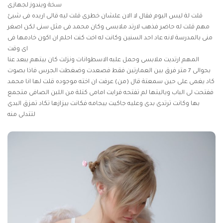
سخة ويندوز لجهازى
قلت لة ليس اليوم فقال لا الان علشان خطرى قلت ليه قالى اريده فى شيئ
مهم قلت له حاضر فذهب لارتد ملابسى وكان محمد فى مثل سنى لكن اصغر
منى بالمدرسة لانه عاد احد السنين وكانت له اخت كنت احلم ان اكون خادمها فى
اى وقت
المهم ارتديت ملابسى وحمل علبه الاسطوانات ونزلت كان بيتهم يبعد عنا
بحوالى 7 متر فرق بين العمارتين فقط فصعدت وضغطت الجرس فاذا بصوت
كاد يغمى على حين سمعتة قال (من) عرفت ان اخته موجوده قلت لها انا محمد
ففتحت لى الباب وياليتها لم تفتحه فرايت امامى كتلة من اللبن الصافى متجمع
بها وكانت ترتدى بدى وعليه جاكيت بيجامه فكانت بيزازها تكاد تمزق البدى
لتتدلى منه