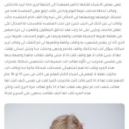
معى بعض الاشياء قلتلها حاضر فصعدنا الى الشقة لارى ماذا تريد فادخلتنى
وقالت لحظة فدخلت غرفة النوم ونادتنى قالت ارفع معى المنضدة هذه من
فضلك فرفعتها ووضعنها فى المكان اللى تبيه وانا اقف امام المنضده جائت
وقالت لى عن اذنك ابى اجيب شيئ من تحت المنضده فافسحت له المجال لكى
تقفل فانحنت وياربى على ما رايت فقد تذحلق البنطلون وظهرت لى جزء صغير
من فقلقة طيزها الجميله فقامت واقفه وبينما هى تقوم اصتدمت طيزها بزبى
الذى كاد ان ينفجر فشعرت به وظلت واقفة وظهرها لى ثم التفتت لى وقالت اريد
اسالك سؤال انت ليه بتاعك واقف فاحمر وجهى وخجلت جدا وشل لسانى فقلت
لها لا شيئ قالت لا هو واقف قلت انا لا مش واقف فقالت ماهذا واضعه يدها
على قضيبى فخرجت نى تأأوه فقالت انت مصيبه انت تشتهينى شكلك فتجرات
هذه المره وقلت له نعم اشتهيكى فضحكت ضحكة عالية جدا وقالت انت
مالزلت طفلا لا تفهم فى اشياء الكبار للعلم هى كانت فى سن 17 او 18 عام
المهم قلت لها لا انا كبير قالت اثبت فاحرجت كثيرا قلت فى نفسى كيف اثبت لها
فقالت شفت انت لم تبلغ بعد فقلت لها لا انا بالغ فقالت مرة اخرى اثبت ولكن
هذه المره قلت لها كيف فقامت بدفعى على السرير فجاة