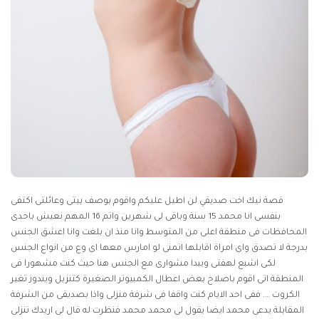
قصة نيك اخت صديقي
لن اطيل عليكم واقوم بوصف بيتى وعائلتى اكتفى
بنفسى انا محمد 15 سنة وباقى لى شهرين واتم 16 المهم نعيش باحدى
المحافظات فى منطقة اعلى من المتوسط وانا منذ ان بلغت وانا اعشق الجنس
بدرجة لا تصدق واى امراة اقابلها اتمنى لو امارس معها اى وع من انواع الجنس
لكى اشبع لهفتى ويبدا مشوارى مع الجنس هنا حيث كنت مشهورا فى
المنطقة اتى اقوم باصلاح بعض اعطال الكمبيوتر الصغيرة كتنزيل ويندوز تغير
الكروت …. ففى احد الايام كنت واقفا فى شرفة منزلى واذا بصديقى من الشرفة
المقابلة يدعى محمد ايضا يقول لى محمد محمد فنظرت له قال لى اريدك تنزلى