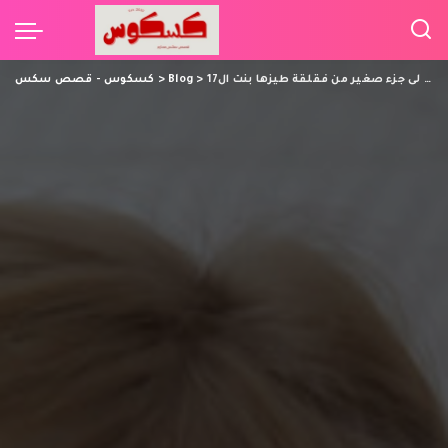
قصة نيك اخت صديقي تذحلق البنطلون وظهرت لى جزء صغير من فقلقة طيزها بنت ال17
>
Blog
>
كسكوس - قصص سكس