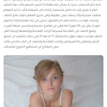
لانه دائم الانتصاب بحيث لا يمكن ملاحظتة اذا انتصب المهم قالت هذا الملف
انظر لا يفتح قلت له حاضر فشممنا رائحة دخان منيبعثة قالت يا خبر الطعام
فذهبت مسرعه وانا رشقت عينى بطيزها وهى تجرى المهم حاولت فتح الملف
ونجحت فوجدت بداخله ملف اخر الفضول جذبنى لان اراه ففتحته واذا به البوم
صور لا يقل عن 30 صورة لها وهى فى اوضاع جنسية وبملابس ضيقة فقررت
وضع الملف على الفلاشة فبسرعة اخرجت الفلاشة ووضعتها وبينما انقل
الملف فوجدت صوت يقول ايه عجبتك ؟؟ ما هذا !!! متى دخلت فتمنيت ان تنشق
الارض وتبلعنى فاحمر وجهى واخذت الفلاشة واتجهت الى الباب فنادتنى قالت
معى المفتاح لن تستطيع الخروج فضحكت