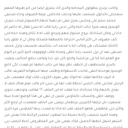
وكانت ترتدى بنطولون البيجامه والذى كاد يتمزق ايضا من كبر طيزها المهم
سمحتلى بالدخول فسلمت عليها ودخلت فادخلتنى غرفة الضيوف وجاء صديقى
محمد سلم على وجلس يمزح معى ثم ذهبنا لجهاز الكمبيوتر فبدات بتنزيل
الويندوز وبعد فترة جائت اخته والتى تدعى رانيا قالت له شيئ فقال له حاضر ثم
جاء لى وقال استاذنك بروح مشوار مهم وبرجع قلت له لا تتاخر وهذه حجه لانى
كنت معروف انى اكثر الناس احتراما بالمنطقة فضحك وقال لى لا تقلق رانيا
كاختك فضحكت هى وقالت ايه يا محمد انت بتتكسف فتبسمت ونزل محمد
صديقى بعد ان نزل جلست رانيا خلفى وفجاه قالت اوووووف الجو كتير حر اليوم
مع العلم اننا كنا فى عز الشتا والجو كان بارد جدا وقامت بخلع الجاكيت وبقيت
بالبدى فاستطعت ان اخطف نظر بزها من جانب ابطها ثم فعدت لكى اتابع
الويندوز فوجدته انتهى فاخذت الاسطوانه وطلبت منها اسطوانه التعريف قالت
لا اعرف مكانها فقلت له اخوك يبقى يعرف الكروت قالت اوك فهممت على
الرحيل فنادتنى قالت اجلس لحظة قلت لها فى شيئ اخر قالت نعم هناك ملف لا
يفتح بالجهاز وانا محتاجاه جدا فقلت له اين الملف ؟؟ فقامت وتوجهت نحوى
ووقف خلفى وامسكت بالماوس تمنين ان تبقى فى هذا الوضع لمدة سنة
فشعرت بان بزازها الكبيرين يرتطمان برقبتى من الخلف فتعمدت ان ارجع اكثر
واكثر حتى قاطعتنى هاهو الملف قلت له ماذا به فمدت يدها للماوس مره اخرى
وهذه المره شممت رائحة جميلة جدا فنظرت لمصدر الرائحة فاذا بعش من
الشعر اسفل ابطها الجميل فكاد يغمى على من المنظر وفى لحظ انتصب زبى
قصص جنسيه ساخنه
بطريقة غريبة غير المعتاد ومن عادتى ان ارفع زبى للاعلى