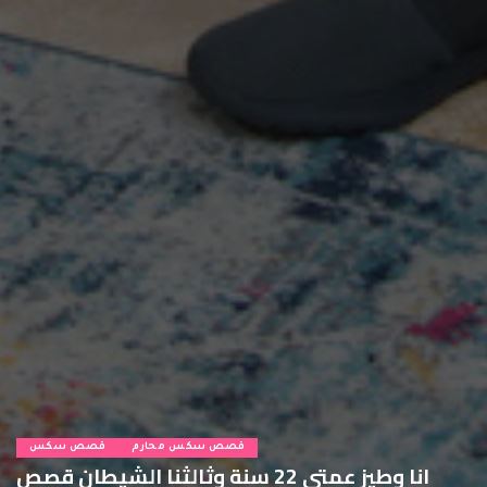
قصص سكس محارم
قصص سكس
انا وطيز عمتي 22 سنة وثالثنا الشيطان قصص