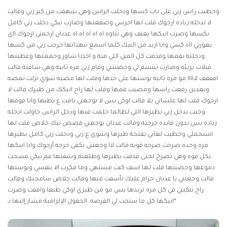
وحطيت راس زبي على باب كسها ودخلت الراس وهي شهقت من كبر زبي وقالت
لا تدخله زياده ارجوك قلت لها اخرسي وصفعتها وصارت تبكي دخلت زبي كامل
بكسها وصرت انيكها بعنف وهي تتاوه اه اه اه اه اه عدنان ارحمني ارجوك ااي
يعورني ااه كسي وانا ازيد من النيك كلما اسمع تنهداتها خرجت زبي من كسها
ودخلته بفمها وقذفت كل المني اللي فيه و اخذنا شاور وحممتها وعطيتها
قبلات بريئه وصارت تبتسم لي وحضنتني وقام زبي مره ثانيه وهي شافته قالت
افففف لااااا مو مره ثانيه بوستها على خدها وقلت لها مصيه شوي نزلت تمصه
وبعدين رفعت راسها ومصيت فمها وقلت لها راح انيكك من طيزك قالت لا
ارجوك قلت لها علشاني يلا قالت اوكي بس لا توجعني نامت ع بطنها وانا فوقها
وجيت بدخل زبي بطيزها اللي لطالما حلمت فيها ودخل الراس حاولت ادخله
زياده بس بدون فايده خرجته وقالت عدنان يوجعني
قصص نيك
خلاص قلت لها
استحملي وحطيت لعابي بفتحة طيزها وشوي ع زبي ودخلت زبي كامل بطيزها
مره وحده صرخت صرخه قويه قالت لاا وجعتني تكفى خرجه أرجوك وانا انيكها
بكل قوه وهي تصرخ لحتى قذفت بطيزها وطلعته وشفتها عم تبكي مسحت
دموعها وحضنتها قلت لها اسف كنت مشتهي وما فكرت الا بنفسي وبوستها
قالت وجعتني يا عدنان حرام عليك تأسفت منها وقالت خلاص سامحتك وقالت
راح تنكيني في كل مره تريدها بس مو من طيزي اوكي طبعا وافقت وصرت
انيكها كل ما سنحت لي الفرصه. الحقول الإلزامية مشار إليها بـ*