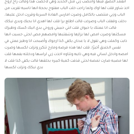
اتعمد التصق فيها وانتصب زبي مثل الحديد وهي لاحضت هذا وقالت راح اروح
اخذ شاور قلت لها اوك ولما راحت خلت الباب مفتوح بحجة انها ناسيه تقربت من
الباب وزبي منتصب بالكامل وصرت امارس العادة السرية وقررت ادخل عليها،
دخلت وقفلت الباب وصرخت قالت اطلع برا قلت لها اهدي انا بحبك وبدي نيكك
قالت انا عمتك يا حيوان قلت انتي حبيبتي وروحي بدي انيك كسك وطيزك
مسكتها وصرت امص لها بزازها وشفتيها وامصهم مص لحتى حسيت انها
ذابت وكملت وهي تقول لا يا عدنان يكفي كذا ارجوك وأصبحت انا وطيز عمتي في
نفس الخندق أخيرًا، قلت لها هذه فرصه ومارح تتكرر ونزلت لكسها وصرت
امصه وادخل لساني فيه وهي ذايبه وتتاوه اخذت زبي لراسها ودخلته بفمها قلت
لها مصيه صارت تمصه لحتى قذفت كمية كبيره بحلقها قالت يكفي كذا قلت لا
بدي نيكك ونزلت لكسها