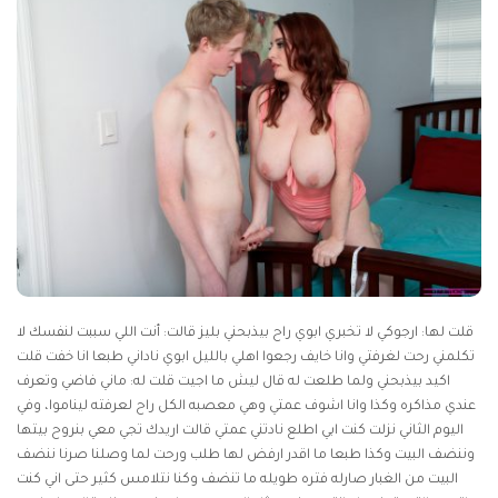
قلت لها: ارجوكي لا تخبري ابوي راح بيذبحني بليز قالت: أنت اللي سببت لنفسك لا
تكلمني رحت لغرفتي وانا خايف رجعوا اهلي بالليل ابوي ناداني طبعا انا خفت قلت
اكيد بيذبحني ولما طلعت له قال ليش ما اجيت قلت له: ماني فاضي وتعرف
عندي مذاكره وكذا وانا اشوف عمتي وهي معصبه الكل راح لعرفته ليناموا، وفي
اليوم الثاني نزلت كنت ابي اطلع نادتني عمتي قالت اريدك تجي معي بنروح بيتها
وننضف البيت وكذا طبعا ما اقدر ارفض لها طلب ورحت لما وصلنا صرنا ننضف
البيت من الغبار صارله فتره طويله ما تنضف وكنا نتلامس كثير حتى اني كنت