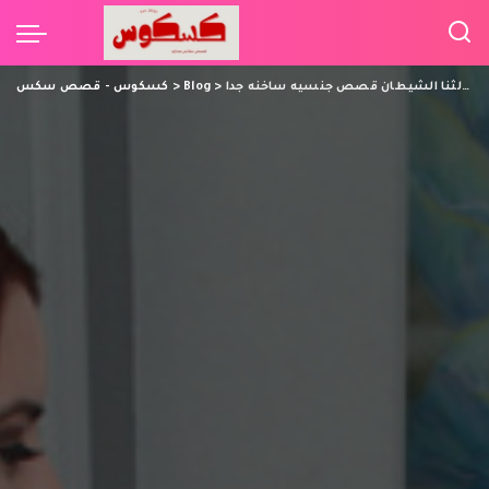
>
Blog
>
كسكوس - قصص سكس