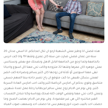
هذه قصتي انا وطيز عمتي الشهية ارجو ان تنال اعجابكم، انا اسمي عدنان 20
سنه من عمان قصتي صارت من سنه كان عمري وقتها 19 وانا كنت ادرس
بالجامعة ولما ارجع من الجامعة اقابل الاهل ونضحك مع بعض ونستانس
عمتي جوهره كان عمرها وقتها 22 متزوجه وكانت تجي معنا كل اسبوع واحيانا
تبقى معنا اسبوعين أو ثلاثه لان زوجها كان كثير يسافر وبصراحه كنت انضر
لعمتي بشكل طبيعي ما كنت متوقع ان راح تصير حاجه بيننا المهم جسمي
متناسق وقوي بحكم اني امارس الرياضة كثير وكنت احب امارس العادة السرية
كثير، وفي يوم من الايام زوج عمتي سافر لبريطانيا رحلة عمل لمدة شهرين
وعمتي كانت تجي معنا ونقضي الوقت كله ضحك ووناسه وكنا نتبادل اللمسات
الغير مباشره اللي هي غير مقصودة، وفي يوم من الايام نهضت الصبح وما
حصلت احد بالبيت صرت ادور وينهم بس ما حصلت احد وسمعت صوت المياه