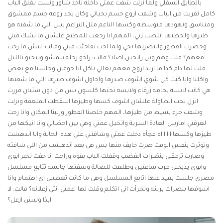
بالطابق السفلي ولما نزلت شفت عمتي داخله تاخذ شاور ونست تغلق الباب
كامل تقربت من الباب وشفت اروع جسم بحياتي وكان بجد روعه جسم ممشوق
ومتناسق ونهودها متوسطه وكسها الناعم مثل البراعم بس اللي ما شفته هو
طيزها ولحظتها انتصب زبي، المهم انا رجعت للمطبخ علشان ما تشك فيني
وحضرت الفطور وانتضرتها تجي ولما اجت تفاجئت فيني وقالت: ليش ما رحت
معهم؟ قلت وهم وين رايحين اصلا؟ قالت: راحو رحله يتمشو وبيجيو بالليل
قلت لها دام كذا ما اريد اروح معهم تعالي ناكل انا جوعان وجلسنا مع بعض
واكلنا وانا كنت كل شوي اشوف صدرها واحاول اشوف طيزها اللي ما شفتها
هي كانت لابسه بجامه زرقاء ولابسه تحتها كلسون بس من دون ستيان قررت
انزل تحت الطاولة علشان اشوف كسها وطيزها اسقطت الملعقة ونزلت
وشفت جزء بسيط من طيزها، المهم خلصنا الفطور ورتبنا المكان وانا رحت
لغرفتي امارس العادة السرية واتخيل عمتي وهي بين احضاني وانا انيكها من
طيزها وكسها اااااااه فجأه دخلت عمتي وشافتني على هذه الحالة وانا اندهشت
وتوترت بنفس الوقت صرت خايف منها بس هي بعد اندهشت من اللي شافته
وصارت ترمقني بنضرات الغضب وقفلت الباب بقوه وراحت انا خفت تخبر ابوي
وابوي يذبحني مرت ساعتين وطلعت للصالة وشفتها جالسه تتابع مسلسل
مصري جلست بعيد عنها اتابع المسلسل وهي ما كانت تعطيني اي اهتمام وانا
اشوفها بنضرات بريئه وتجرأت اني اتكلم وقلت لها: عمتي انتي زعلانه؟ قالت: لا
ابدًا وليش ازعل؟