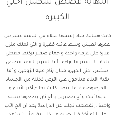
النهاية قصص سكس اختي
الكبيره
كانت هنتالك فتاة إسمها نجلاء في الثامنة عشر من
عمرها تعيش وسط عائلة فقيرة و التي تملك منزل
عبارة على غرفة واحدة و حمام صغير يركنها مغطى
بلحاف لا يستر ما وراءه . أما السرير الوحيد
قصص
سكس اختي الكبيره
فكان ينام عليه الزوجين و أما
بقية الأبناء فينامون على الأرض ككتلة من الأجساد
المرصوصة فيما بينها . كانت نجلاء أكبر الأبناء و
لديها أخت و أخ صغيرين و أخ ثان يصغرها بسنة
واحدة . إنقطعت نجلاء عن الدراسة بعد أن ألح الأب
على الأم أخذ قرار صارم في ذلك بغية أن تستعد