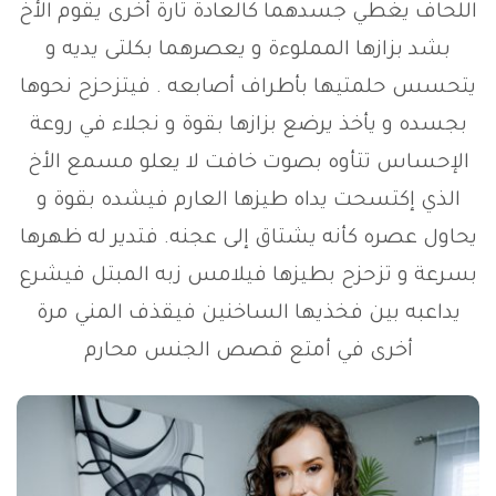
اللحاف يغطي جسدهما كالعادة تارة أخرى يقوم الأخ
بشد بزازها المملوءة و يعصرهما بكلتى يديه و
يتحسس حلمتيها بأطراف أصابعه . فيتزحزح نحوها
بجسده و يأخذ يرضع بزازها بقوة و نجلاء في روعة
الإحساس تتأوه بصوت خافت لا يعلو مسمع الأخ
الذي إكتسحت يداه طيزها العارم فيشده بقوة و
يحاول عصره كأنه يشتاق إلى عجنه. فتدير له ظهرها
بسرعة و تزحزح بطيزها فيلامس زبه المبتل فيشرع
يداعبه بين فخذيها الساخنين فيقذف المني مرة
أخرى في أمتع قصص الجنس محارم