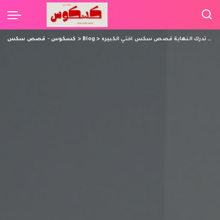
تركت يد أخيها تعبث ببظرها و شعر كسها ولا تدرك النهاية قصص سكس اختي الكبيره
>
Blog
>
كسكوس - قصص سكس