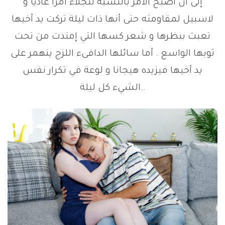
إلى أن أصبح الأمر بالنسبة لنجلاء أمرا عاديا و
لاسبيل لمقاومته حتى أنها ذات ليلة تركت يد أخيها
تعبث ببظرها و شعر كسها التي إمتدت من تحت
ثوبها الواسع . أما سائلها الدافىء اللزج ينهمر على
يد أخيها فيزيده هيجانا و لوعة في تكرار نفس
الشيء كل ليلة..