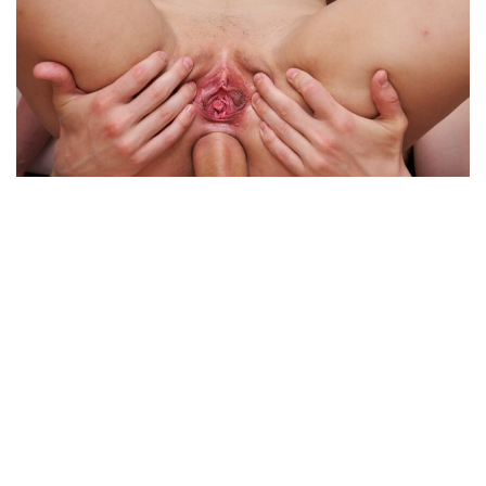
وكانت ليلة رائعه قصة نياكتي لسهام
روايات سكس
افلام سكس طيز كبير
بطاقة
سكس طيز كبير امهات
سكس طيز كبير
روايه سكس