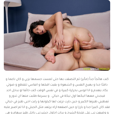
كنت هائجاً جداً (مأير) ثم التصقت بها حتى لمست جسمها بزبي و كان ناعما و
دافئا جدا و يهيج النفس و الشهوة و بقيت اقبلها و انفاسي تتقطع و صوتي
يكاد ينعدم و انا ابوس بحرارة كبيرة و في نفس الوقت كنت خائفا لو يدخل احد
فيجدني معها انيكها اول نيكة في حياتي . و بسرعة طلبت منها ان تدور و
تعطيني طيزها الكبير و حين دارت نزعت لها كيلوتها و رايت احبى طيز في حياتي
فقد كان كبيرا جدا و بارزا و حين اصفعه اراه يرتعد مثل الجيلي و انا لم اصبر عليه
و وضعت زبي على فتحة الشرج و بدات احاول حشر زبي داخل طيز سهام و هي