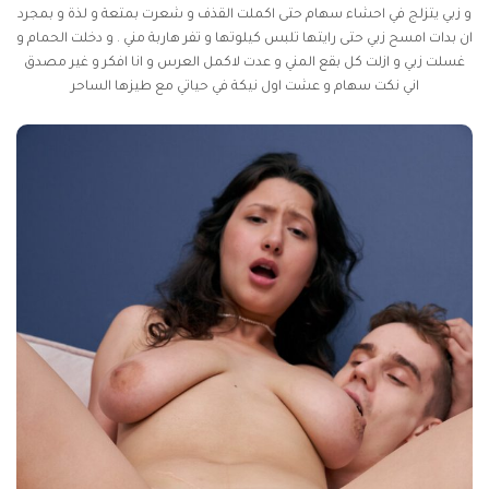
و زبي يتزلج في احشاء سهام حتى اكملت القذف و شعرت بمتعة و لذة و بمجرد
ان بدات امسح زبي حتى رايتها تلبس كيلوتها و تفر هاربة مني . و دخلت الحمام و
غسلت زبي و ازلت كل بقع المني و عدت لاكمل العرس و انا افكر و غير مصدق
اني نكت سهام و عشت اول نيكة في حياتي مع طيزها الساحر