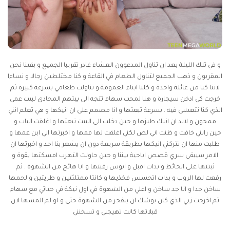
و في تلك الليلة بعد ان تناول المدعوون العشاء غادر تقريبا الجميع و بقينا نحن
المقربون و ذهب الجميع لتناول الطعام في القاعة و كنا مختلطين رجالا و نساءا
لاننا كنا من عائلة واحدة و كلنا ابناء العمومة و تناولت طعامي بسرعة كبيرة ثم
خرجت كي ادخن سيجارة و هنا لمحت سهام تتجه الى بيتهم المحادي لبيت عمي
الذي كنا نتعشى فيه . بسرعة تبعتها و انا مصمم على ان انيكها و هي تعلم انني
ممحون و لابد ان انيك طيزها و حين دخلت الى البيت تبعتها و اغلقت الباب و
حين راتني خافت و ظنت اني لص لكني اغلقت لها فمها و اخبرتها اني ابن عمها و
طلبت منها ان تتركني انيكها بطريقة سريعة دون ان يشعر بنا احد و اخبرتها ان
الامر سيبقى سري
قصص اباحية
بيننا و حين حاولت التهرب امسكتها بقوة و
ثبتتها على الحائط و بدات اقبل و ابوس رقبتها و انا هائج من الشهوة . ثم
رفعت لها الروب و بدات اتحسس فخذيها و كانتا ممتلئتين و طريتين و لحمها
ساخن جدا و انا جد ساخن و اغلي من الشهوة في اول نيكة في حياتي مع سهام
ثم اخرجت زبي الذي كان يوشك ان ينفجر من الشهوة حتى و لو لم المسها لان
قبلاتها كانت تهيجني و تسخنني