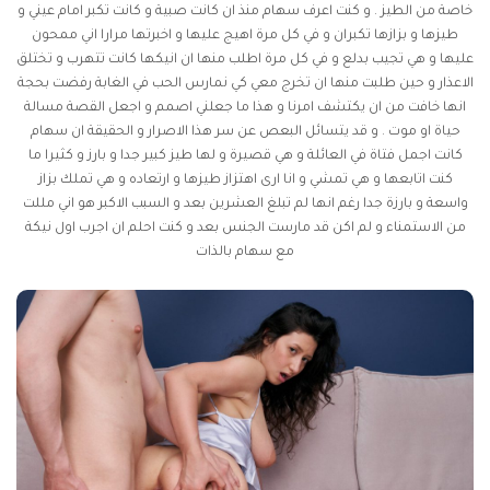
خاصة من الطيز . و كنت اعرف سهام منذ ان كانت صبية و كانت تكبر امام عيني و
طيزها و بزازها تكبران و في كل مرة اهيج عليها و اخبرتها مرارا اني ممحون
عليها و هي تجيب بدلع و في كل مرة اطلب منها ان انيكها كانت تتهرب و تختلق
الاعذار و حين طلبت منها ان تخرج معي كي نمارس الحب في الغابة رفضت بحجة
انها خافت من ان يكتشف امرنا و هذا ما جعلني اصمم و اجعل القصة مسالة
حياة او موت . و قد يتسائل البعص عن سر هذا الاصرار و الحقيقة ان سهام
كانت اجمل فتاة في العائلة و هي قصيرة و لها طيز كبير جدا و بارز و كثيرا ما
كنت اتابعها و هي تمشي و انا ارى اهتزاز طيزها و ارتعاده و هي تملك بزاز
واسعة و بارزة جدا رغم انها لم تبلغ العشرين بعد و السبب الاكبر هو اني مللت
من الاستمناء و لم اكن قد مارست الجنس بعد و كنت احلم ان اجرب اول نيكة
مع سهام بالذات