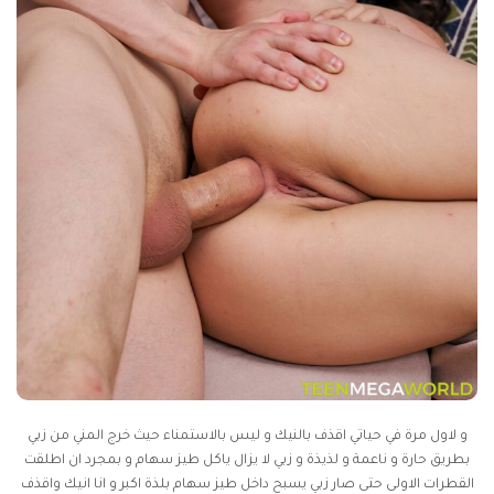
و لاول مرة في حياتي اقذف بالنيك و ليس بالاستمناء حيث خرج المني من زبي
بطريق حارة و ناعمة و لذيذة و زبي لا يزال ياكل طيز سهام و بمجرد ان اطلقت
القطرات الاولى حتى صار زبي يسبح داخل طيز سهام بلذة اكبر و انا انيك واقذف