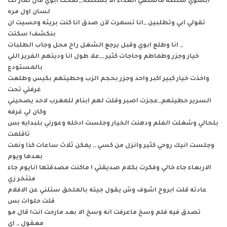
ابسوي سلطه ماشتهي الغداء الا بسلطه,,,ضحك ابوي قال صار لك
لسان اول مره
تقولي ابي وتطلبين ,,انا تسمرت لآن صدق انا كنت بريئه وحسيت ان
بنكشف! سكتت
انا وطلع ابوي وقبل يرجع الشغل راح محل وجاب الطلبات ,,
خيار وجزر وطماطم وحاجات كثير ,,,علا طول انا وديتهم الفريز اللي
بالمستودع
واخذت خيار كبير اكبر واحد وجزر بحجم الزب وحطيتهم بكيس وطلعت
غرفتي تحت
السرير حطيتهم,,عجزت اصبر وقلت لهم ابنام للمغرب لاحد يصحيني
وكان لي غرفه
بلحالي وشغلت الفلم ودهنت الخيار وجلست ادخله وعورني بلبدايه بس
تاقلمت
وجلست انيك روحي كثير وانزل من كسي ,, يمكن ثلاث ساعات كذا ونمت
بعدها ويوم
الاربعاء جاء خالي وفكرت بكلام صديقتي ! ماكنت مصدقتها انايوم جاء
متئخر زي
عادته قلت ابروح اشوف وش يقول جيته بالملحق سئلني عن الافلام
قلت حلوات بس
تصدق فيه فلم وسخ ماعرفت انه وسخ الا بعد مارحت انت! قال مو
معقول ,, اي