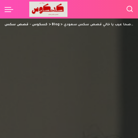
جسمك لو واحد ميت شافه صحا عيب يا خالي قصص سكس سعودي
>
Blog
>
كسكوس - قصص سكس