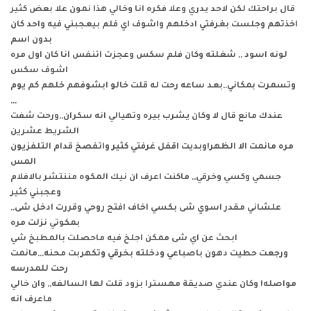
قال براحتك لكن لاحد يدري وعلا فكره انا وخالي هذا نمون علا بعض كثير
اخذتهم وجلست بغرفتي ادخلهم واشوف اي فلم بيعجبني فيه واحد كان
بدون اسم
لونه اسود ,, شغلته وكان فلم سكس وعجزت اتنفس انا كان اول مره
اشوف سكس
وتسمرت بمكاني,,بعد ساعه رحت له قلت خالو ابشوفهم خلهم كم يوم
,,,
عندك مانع قال لا وكان يشرب بيره وتهيالي انه سكران,,ورحت شفت
الشريط عشرين
مره مانمت الا الظهر!وبديت اقفل غرفتي كثير واتفصخ قدام التلفزيون
المس
جسمي وكسي وخرقي,, ماكنت اعرف ان نيك المكوه مننتشر بالافلام
وعجبني كثير
,,علشاني مقدر اسوي شى بكسي اخاف افتح روحي وقررت ادخل شى
بمكوتي نزلت مره
ابحث عن اي شى ممكن اجلخ فيه ماحصلت بالمطبخ شي
ورجعت حطيت دهون باصباعي ودخلته بخرقي وتكهربت محنه,,,مانمت
رحت للمدرسه
مواصله! وكان عندي صديقة مهسترا بزود قلت لها السالفه,, وان خالي
ماعرف انه