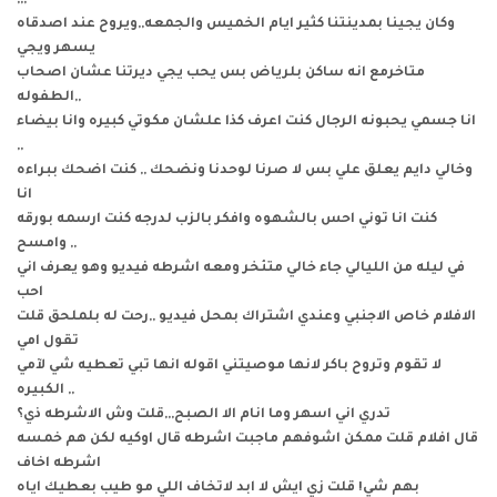
وكان يجينا بمدينتنا كثير ايام الخميس والجمعه,,ويروح عند اصدقاه
يسهر ويجي
متاخرمع انه ساكن بلرياض بس يحب يجي ديرتنا عشان اصحاب
الطفوله,,
انا جسمي يحبونه الرجال كنت اعرف كذا علشان مكوتي كبيره وانا بيضاء
,,
وخالي دايم يعلق علي بس لا صرنا لوحدنا ونضحك ,, كنت اضحك ببراءه
انا
كنت انا توني احس بالشهوه وافكر بالزب لدرجه كنت ارسمه بورقه
وامسح ,,
في ليله من الليالي جاء خالي متئخر ومعه اشرطه فيديو وهو يعرف اني
احب
الافلام خاص الاجنبي وعندي اشتراك بمحل فيديو ,,رحت له بلملحق قلت
تقول امي
لا تقوم وتروح باكر لانها موصيتني اقوله انها تبي تعطيه شي لآمي
الكبيره ,,
تدري اني اسهر وما انام الا الصبح,,,قلت وش الاشرطه ذي؟
قال افلام قلت ممكن اشوفهم ماجبت اشرطه قال اوكيه لكن هم خمسه
اشرطه اخاف
بهم شي! قلت زي ايش لا ابد لاتخاف اللي مو طيب بعطيك اياه