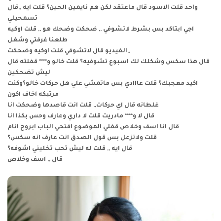
واحد قلت الاسود قال ماعتقد لكن هم نايمين الحين؟ قلت ايه ,,قال
تسمحيلي
اجي ابتاكد بس بشرط لاتشوفي ,, ضحكت وضحك هو ,, قلت اوكيه
طلعنا غرفتي وشغل
الفيديو قال لاتشوفي قلت اوكيه وضحكت,,
قال هذا سكس وشكلك لك اسبوع تشوفيه؟ قلت خالو و**** قفلته قال
ليش تضحكين
اكيد معجبك؟ قلت عااادي بس ماتمشي علي هل حركات خالو؟وكنت
مرتبكه اخاف اكون
غلطانه قال اي حركات,, قلت انت قاصدها وضحكت انا
قال لا و**** مادريت قلت لا داري وعارف وحس بكذا انا
قال انا اسف وخلاص قفلي الموضوع افتحي الباب ابروح انام
قلت ولاتزعل بس قول الصدق انت عارف انه سكس؟
قال ايه ,, قلت له ليش تحب تخليني اشوفه؟
قال ,, اسف وخلاص