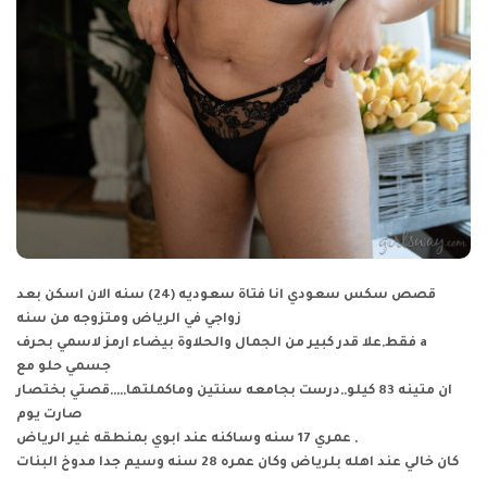
قصص سكس سعودي
انا فتاة سعوديه (24) سنه الان اسكن بعد
زواجي في الرياض ومتزوجه من سنه
فقط,علا قدر كبير من الجمال والحلاوة بيضاء ارمز لاسمي بحرف a
جسمي حلو مع
ان متينه 83 كيلو,,درست بجامعه سنتين وماكملتها,,,,,قصتي بختصار
صارت يوم
عمري 17 سنه وساكنه عند ابوي بمنطقه غير الرياض ,
كان خالي عند اهله بلرياض وكان عمره 28 سنه وسيم جدا مدوخ البنات
,,,