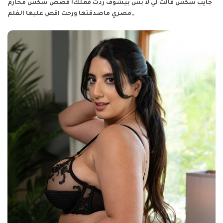
جايب سكس قالت لي لا بس بيشوف ردت فعلك!
قصص سكس محارم
ماصدقتها ورحت اقص عليها الفلم,,
مصري