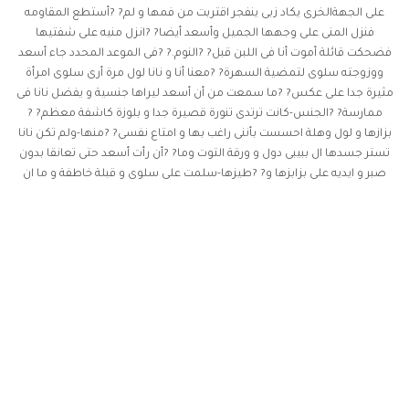
على الجهةالخرى يكاد زبى ينفجر اقتربت من فمها و لم? ?أستطع المقاومه
فنزل المنى على وجهها الجميل وأسعد أيضا? ?انزل منيه على شفتيها
فضحكت قائلة أموت أنا فى اللبن قبل? ?النوم.? ?فى الموعد المحدد جاء أسعد
ووزوجته سلوى لتمضية السهرة? ?معنا أنا و نانا لول مرة أرى سلوى امرأة
مثيرة جدا على عكس? ?ما سمعت من أن أسعد ليراها جنسية و يفضل نانا فى
ممارسة? ?الجنس-كانت ترتدى تنورة قصيرة جدا و بلوزة كاشفة معظم? ?
بزازها و لول وهلة احسست بأننى راغب بها و امتاع نفسى? ?منها-ولم تكن نانا
تستر جسدها ال ببيبى دول و ورقة التوت وما? ?أن رأت أسعد حتى تعانقا بدون
صبر و ايديه على بزابزها و? ?طيزها-سلمت على سلوى و قبلة خاطفة و ما ان
جلست حتى? ?راحت التنورة القصيرة فى خبر كان وأطل الكيلوت البيض? ?
الممتلىء بكس يكاد ينطق مما فيه و جوزها يقول انها باردة فى? ?الجنس؟؟؟?
?احسست مما رأيت انه كان بس كلم ليصل الى كس نانا وطيزها? ?اللى جننتو
لن سلوى هى الخرى لتقل أبدا عن نانا فقد كانت? ?أشبه بقنبلة جنسية و غير
موقوتة جاهزة للنفجار فى أى لحظة-? ?وضع أسعد شريطا فى الفيديو و قال
هيدا شريط يجنن وكان فعل? ?جميل لمراة شيقة جدا مع أربعة شباب وبدأت
اسمع التعليقات? ?من أسعد و نانا و سلوى فسلوى أعجبها الزب السميك اللى
كان? ?فى كس البنت اما نانا فكان اعجابها بكمية المنى اللى نزلوها? ?الربعة
على وجه البنت واووووف واحححح وتقول ياريتهم علي? ?أنا وترد سلوى ول
النيك اللى كان فى طيرها نااااار وأنا بسمع? ?وحسيت ضهري رح يجي من
كلمهم فى اقل من دقيقة رأيت نانا? ?و أسعد تحتها و خلع عنها ثيابها