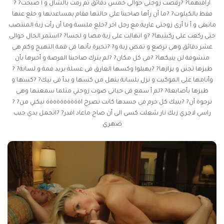
اراقبهما? ?رقصت زوجتى حوالى خمس دقائق ثم رمت بالشال و أ صبحت? ?
فقط بالكيلوت? ?ما أن رأها صاحبنا على حالتها فقام بمساعدتها و خلع عنها
ماتبقى و أ نا أرى زوجتى عارية مع رجل اخر ?خلع ملبسة وما أن رأت زبة المنتصب
حتى ركعت على ركبتيها? ?و انهالت على زبة مصا و لحسا? ?استمر الحال حوالى
عشر دقائق وهى ترضع و تمص زبة و? ?تخبرة بأنها فى قمة التهيج وكم هى
متشوقة لن ينيكها? ?فى كل مكان? ?لم يترك صاحبنا الفرصة و أخبرها بأن
طيزها تجنن و بزازها? ?يهبلوا وكسها الغارق فى عسلة يريد فمة و لسانة? ?
وأنامها على الموكيت و نزل بلسانة ينهل من كسها و بدأ فى نيك? ?كسها و
طيزها بأصابعة? ?لم أ سمع فى حياتى صوت زوجتي مثلما سمعتها وهى
ترجوة أن? ?ينيك كل خرم فى جسدها كانت تصرخ اةةةةةةةةةة نيكني من? ?
راسي لاجري زبك نار شعلت كسى الى أن صاح ماعاد اقدر? ?اتحمل بدي جيب
ضهري