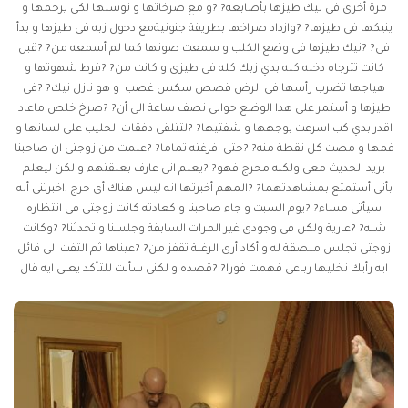
مرة أخرى فى نيك طيزها بأصابعه? ?و مع صرخاتها و توسلها لكى يرحمها و
ينيكها فى طيزها? ?وازداد صراخها بطريقة جنونيةمع دخول زبه فى طيزها و بدأ
فى? ?نيك طيزها فى وضع الكلب و سمعت صوتها كما لم أسمعه من? ?قبل
كانت تترجاه دخله كله بدي زبك كله فى طيزى و كانت من? ?فرط شهوتها و
هياجها تضرب رأسها فى الرض
قصص سكس غصب
و هو نازل نيك? ?فى
طيزها و أستمر على هذا الوضع حوالى نصف ساعة الى أن? ?صرخ خلص ماعاد
اقدر بدي كب اسرعت بوجهها و شفتيها? ?لتتلقى دفقات الحليب على لسانها و
فمها و مصت كل نقطة منه? ?حتى افرغته تماما? ?علمت من زوجتى ان صاحبنا
يريد الحديث معى ولكنه محرج فهو? ?يعلم انى عارف بعلقتهم و لكن ليعلم
بأنى أستمتع بمشاهدتهما? ?المهم أخبرتها انه ليس هناك أى حرج ,اخبرتنى أنه
سيأتى مساء? ?يوم السبت و جاء صاحبنا و كعادته كانت زوجتى فى انتظاره
شبه? ?عارية ولكن فى وجودى غير المرات السابقة وجلسنا و تحدثنا? ?وكانت
زوجتى تجلس ملصقة له و أكاد أرى الرغبة تقفز من? ?عيناها ثم التفت الى قائل
ايه رأيك نخليها رباعى فهمت فورا? ?قصده و لكنى سألت للتأكد يعنى ايه قال