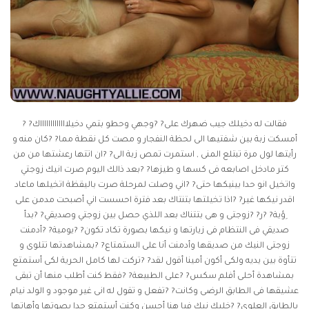
فقالت له دخيلك جيب ضهرك على? ?وجهي وحطو بتمي دخيلاااااااااااااك? ?
أمسكت زبة بين شفتيها الى لحظة النفجار و مصت كل نقطة مما? ?كان منه و
رأيتها لول مرة تبتلع المنى , استمرت تمص زبة الى? ?ان اتتها رعشتها من من
كتر مادخل اصابعه فى كسها و طيزها? ?بعد ذالك اليوم صرت انيك زوجتي
واتخيل انو حدا بينيكها حتى? ?اني وصلت لمرحلة صرت باليقظة اتخيلها ماعاد
اقدر نيكها غير? ?اذا تخيلتها بتنتاك بعد فترة احسست اني أصبحت مدمن على
ِؤية? ?ر? ?زوجتى و هى بتتناك بعد اللذي حصل بين زوجتي وصديقي? ?بدأ
صديقي فى النتظام فى زيارتها و نيكها بصورة تكاد تكون? ?يومية? ?أدمنت
زوجتى النيك من صديقها وأدمنت أنا على الستمتاع? ?بمشاهدتها تتلوى و
تتأوة بين يديه ولكى أكون أمينا أقول لقد? ?تركت لها كامل الحرية لكى أستمتع
بمشاهدة أحلى أفلم سكس? ?على الطبيعة? ?فقط كنت أطلب منها أن تبقى
عشيقها فى الطابق الرضى وكانت? ?تفعل و تقول له انى غير موجود و الولد نيام
بالطابق العلوى? ?خليك نيك فيا هنا أحسن وكنت أستمتع جدا بصوتها وأهاتها