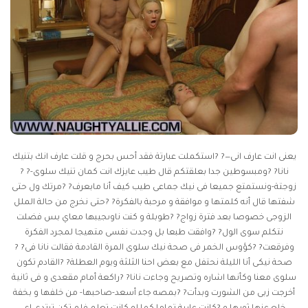
يعنى انت عارف انى—? ?استكملت عبارتة فقد أحس بحرج و قلت عارف انك بتنيك
نانا? ?ومبسوطين جدا بعلقتكم قال طيب عايزك انت كمان تنيك سلوى-? ?
زوجتة-ونستمتع جميعا فى نيك جماعى طيب كيف أنا مابعرف? ?مرتك ول حتى
شفتها قال أنه كلمتها و موافقة و مرحبة بالفكرة? ?حتى نخرج من حالة الملل
الزوجى خصوصا بعد فترة زواج? ?طوبلة و كنت ناوىجيبها معاي بس فضلت
نتكلم سوى الول? ?وافقت طبعا بل وجدت نفسى متهيجا لمجرد الفكرة
وفرقعت? ?كؤوس الخمر فى صحة نيك سلوى المرة القادمة فقالت نانا فى? ?
صحة نيكى أنا الليلة نحتفل مع بعض احنا الثلثة ويوم العطلة? ?القادم تكون
سلوى معنا وكأنها اشاره وتصريح وجاءت نانا? ?راكعة أمام مقعدى و فى ثانية
أخرجت زبى من الشورت وبدأت? ?بمصه جاء أسعد-صاحبها- من خلفها و بخفة