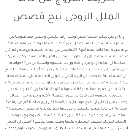
الملل الزوجى نيج قصص
وأنا زوجتى تملك جسما جميل وكنت اراها مليكتي وحبيبتي بعد قدومنا من
السفر بستة أشهر التحقت بعمل لدى أحد? ?الصدقاء وقامت بينهم صداقة
قوية لدرجة انها كانت تعلم أدق? ?التفاصيل عن حياتة الجنسية بزوجتة وكم كان
صاحبنا تعيسا? ?معها الى ان تطورت المور الى الغزل الغير عفيف وكم يتمنى? ?
صاحبنا ان ينيكها و لو مرة واحدة ورأيت الشهوة واضحة فى كل? ?حواسها
وهى تقص على ما يدور بينهما? ?قلت لها و بكل صراحة أنة ليس هناك ما يمنع
ان تستمتع بة? ?فجاءت فى اليوم التالى وأخبرتنى انها دعتة على العشاء معنا
فى? ?العطلة? ?جاء صاحبنا وكانت زوجتى فى انتظارة على نار و قد لبست ثوبا? ?
يكشف عن جميع مفاتنها وكأنها دعوة مفتوحة لنيكها ول تتخيلوا? ?مقدار
الشوق و الشهوة التى كانت فى عيون كلهما? ?أكلنا و شربنا حتى الثمالة
وطلبت منى زوجتى ان أضع موسيقى? ?راقصة لكى يرى صاحبنا كم هى راقصة
ممتازة? ?فاجاتنا بتغيير ملبسها و قدومها شبة عارية و ما يغطى جسمها? ?
فقط شال اسود و كيلوت شفاف يبرز طيزها و كسها بكل وضوح? ?وصلت
الحداث لمرحلة يصعب السيطرة عليها وقلت لهما سأغفو? ?قليل لن الخمر
أدارت رأسى و طبعا لم يمانعا? ?تسللت للطابق العلوى حيث غرف النوم ووقفت