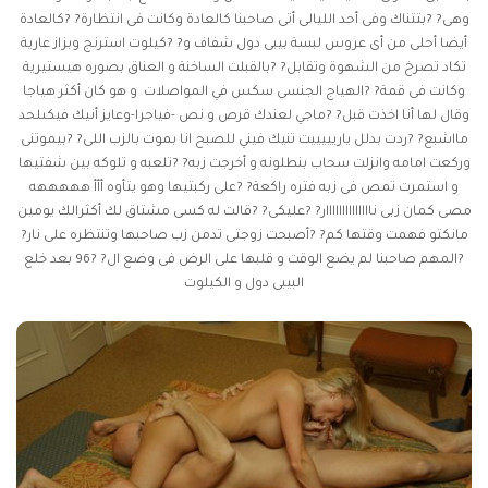
وهى? ?بتتناك وفى أحد الليالى أتى صاحبنا كالعادة وكانت فى انتظارة? ?كالعادة
أيضا أحلى من أى عروس لبسة بيبى دول شفاف و? ?كيلوت استرنج وبزاز عارية
تكاد تصرخ من الشهوة وتقابل? ?بالقبلت الساخنة و العناق بصوره هيستيرية
وكانت فى قمة? ?الهياج الجنسى
سكس في المواصلات
و هو كان أكثر هياجا
وقال لها أنا اخذت قبل? ?ماجي لعندك قرص و نص -فياجرا-وعايز أنيك فيكىلحد
مااشبع? ?ردت بدلل ياريييييت تنيك فيني للصبح انا بموت بالزب اللى? ?بيموتنى
وركعت امامه وانزلت سحاب بنطلونه و أخرجت زبه? ?تلعبه و تلوكه بين شفتيها
و استمرت تمص فى زبه فتره راكعة? ?على ركبتيها وهو يتأوه أأأ هههههه
مصى كمان زبى ناااااااااااااار? ?عليكى? ?قالت له كسى مشتاق لك أكثرالك يومين
مانكتو فهمت وقتها كم? ?أصبحت زوجتى تدمن زب صاحبها وتنتظره على نار?
?المهم صاحبنا لم يضع الوقت و قلبها على الرض فى وضع ال? ?96 بعد خلع
البيبى دول و الكيلوت