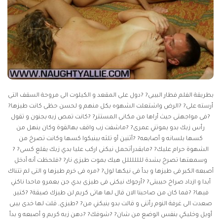
بطريقة الفلم فطار البيبى? ?دول على المقعد و الكيلوت الى مروحة السقف التى
أرسته على? ?الرض واشتعلت الشهوه بكل منهم و لحسن حظى كانت طيزها?
?فى مواجهتى حيث أراها من مكانى المستتر? ?كانت تمص زبه بجنون و تقول
رأس زبك بدو يموتني عمرى? ?ماشفت زب واقف بهالقوة وكان ينهل من
كسها بلسانه و أصابعه? ?أثنين أو تلثه بينيكوا كسها وكانت تصرخ من
الشهوة حرام عليك? ?مابقدرأتحمل نيكنى اركب عليا بدي زبك يفلع كسى? ?
وسمعتها تصرخ بشدة لللللللل هيك بموت طيزى نار? ?فلحظت أنه أدخل
أصبعه الكبر فى طيزها و بدأ فى نيكها لول? ?مره فى خرم طيزها و التى لم تتناك
أبدا و ازداد صراخ حبيبتى? ?أرجوك نيكنى فى طيزى بدي جن بعمرو ماحدا ناكني
فيها? ?فما كان من صاحبنا الان قال لها هاتى كريم لن طيزك ضيقة? ?كتير,
صعدت الى غرفة النوم رأتنى و قالت بدو ينيكني من? ?طيزي, قلت لها خدى بيبى
أويل وخليكي بنفس الوضع من شان? ?شوفك? ?دهن زبه كريم و أصبعه و بدأ