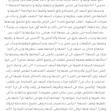
خلع عنها ثوبها و ?كانت عارية تماما كما لو كانت تعلم فلم تكن ترتدى اى
ملبس? ?داخلية وبدأ فى لحس ظهرها و ملعبة بزازها و حلماتها الجميلة? ?
وسريعا خلع أسعد كل ملبسة و ركع خلفها واضعا زبه مواجها? ?طيزها و
أصابعة من المام تعبث ببظرها و شفرات كسها لم? ?تصمد طويل و بدأت فى
صرخات الشهوة , انقلب الوضع نامت? ?على الرض وأسعد ركع ملصق لوجهها
لينال زبه حظه? ?الوفيرمن فم نانا التى كانت و كأنها أول مرة تشوف زب وتبدأ? ?
بمداعبة رأسه حتى يختفى فى فمهاا ازداد هياجى جدا برؤيتها و? ?نزلت بين
فخديها وجدت كسها غارق فى عسله وأنا أمص و? ?ألحس فى كسها و بظرها
وفمها بين التأوهات و بين مص زب? ?أسعد ولم أستطع المقاومة وبدأت فى
نيكها و مازال زب اسعد فى? ?فمها و أصابعه تعبث ببظزرها وزبى الى أخره
ينيك فى كسها? ?المتورد الى ان انفجرت بالمنى فى أعماقها وأتتها رعشتها و?
?سألتها لتنظفه بفمها الجميل انقلنت الى وضع الكلب فمها يمص? ?زبى مرة
أخرىبينما كسها و طيزها فى مواجهة أسعد احسست? ?انى على وشك اخرج
المنى مرة أخرى فأخرجته من فمها و? ?فضلت المشاهدة لبعض الوقت رأيت
أسعد يبلل أصابعه من المنى? ?فى كسها ويدعك بالسائل فتحة طيزها الى ان
استرخت و بدأت فى? ?التأوه مرات عديدة وزاد أسعد من المباعدة بين فلقتى
طيزها? ?وأصبح ينيك فى كسها وطيزها بأصابعة فى وقت واحد الى ان? ?ازداد
صراخها خللللص موتنى بس نيكنى اعمل معروف? ?وسمع رجاءها و بدأ فى
نيك طيزها و كلما ازداد صوتها و? ?هياجها أزداد هو فى نيكها ثم أ نامها على
ظهرها ولعب كسها? ?برأس زبه لمرات عديدة وهى تصرخ دخله دخله ارجوك
وظل? ?ينيك فيها حوالى 02 دقيقة وهى تأتيها رعشتها لمرات كثيرة و? ?كنت