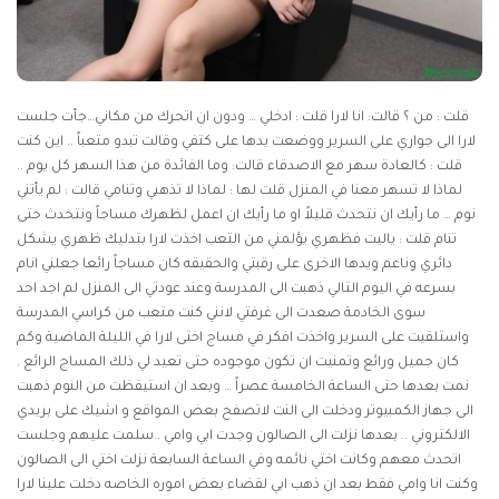
قلت : من ؟ قالت: انا لارا قلت : ادخلي … ودون ان اتحرك من مكاني…جأت جلست
لارا الى جواري على السرير ووضعت يدها على كتفي وقالت تبدو متعباً .. اين كنت
قلت : كالعادة سهر مع الاصدقاء قالت: وما الفائدة من هذا السهر كل يوم ..
لماذا لا تسهر معنا في المنزل قلت لها : لماذا لا تذهبي وتنامي قالت : لم يأتني
نوم … ما رأيك ان نتحدث قليلاً او ما رأيك ان اعمل لظهرك مساجاً ونتحدث حتى
تنام قلت : ياليت فظهري يؤلمني من التعب اخذت لارا بتدليك ظهري يشكل
دائري وناعم ويدها الاخرى على رقبتي والحقيقه كان مساجاً رائعا جعلني انام
بسرعه في اليوم التالي ذهبت الى المدرسة وعند عودتي الى المنزل لم اجد احد
سوى الخادمة صعدت الى غرفتي لانني كنت متعب من كراسي المدرسة
واستلقيت على السرير واخذت افكر في مساج اختى لارا في الليلة الماضية وكم
كان جميل ورائع وتمنيت ان تكون موجوده حتى تعيد لي ذلك المساج الرائع .
نمت بعدها حتى الساعة الخامسة عصراً … وبعد ان استيقظت من النوم ذهبت
الى جهاز الكمبيوتر ودخلت الى النت لاتصفح بعض المواقع و اشيك على بريدي
الالكتروني .. بعدها نزلت الى الصالون وجدت ابي وامي ..سلمت عليهم وجلست
اتحدث معهم وكانت اختي نائمه وفي الساعة السابعة نزلت اختي الى الصالون
وكنت انا وامي فقط بعد ان ذهب ابي لقضاء بعض اموره الخاصه دخلت علينا لارا