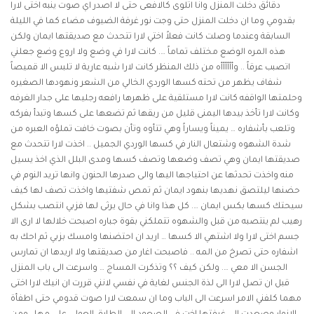
دقائق دخلت المنزل وانا اتلوى كالافعى حتى لا اصدر اي صوت ينبه اختى لارا
بقدومي وما ان دخلت المنزل حتى وجت نور غرفة الضيوف مضاء كما في الليلة
السابقة وعندما وصلت كانت فعلاً اختي لارا تتحدث مع صديقتها ايمان ولكن
هذه المره الوضع مختلف تماماً …. كانت لارا في وضع ولا اروع وضع جعلني
اتصبب عرقاً .. وأأأأأأه من ذلك المنظر كانت لارا شبه عارية لا تلبس الا قميصاً
شفاف يظهر من تحته كسها الوردي الخالي من الشعر ونهودها الصغيره
وحلمتها الواقفه كانت لارا مستلقية على ظهرها رافعه رجليها على جدار الغرفه
وكانت لارا تأخذ بيدها اليمنى قليل من ريقها ثم تضعها على كسها وتبدأ بفركه
وتلعب بأشفاره … يميناً ويساراً وهي تتأوه وتأن بصوت خافت تملؤه العبره من
شدة الشهوه وشتعال النار في كسها الوردي الجميل .. اخذت لارا تتحدث مع
صديقتها ايمان وهي تصف وضعها وتصف كسها ومدى البلل الذي اخذ يسيل
منه واخذت تحدثها عن احتياجها اليها والى صدرها الحنون وانها تريد النوم في
حضنها ليلتصق نهديها بنهود ايمان ثم تمص شفتيها واخذت تصف لها كيف
سيحتك كسها بكس ايمان …. كل هذا وانا في حال يرثى لها فزبي انتصب بشكل
رهيب لم ينتصبه من قبل والشهوه تتملكني بقوة جباره اصبحت خلالها لا ارى الا
جسم اختى لارا ولا اشتهي الا كسها … اريد ان احتضنها وامسك بزبي ثم احك به
اشفاره حتى تصرخ من المه .. فاصبحت اغار من صديقتها ولا اريدها ان تمارس
الجسن الا معي …. ولكن كيف ؟؟ وتذكرت المساج … واسرعت الى باب المنزل
قبل ان تصل لارا الى لذة الجنس لغاية في نفسي لانني قررت ان انيك لارا اختى
مهما كلفني الامر اسرعت الى الباب وما ان سمعت لارا صوت قدومي حتى اطفأة