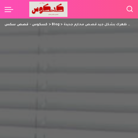
اختي سأجلس على افخاذك حتى ادلك ظهرك بشكل جيد قصص محارم جديدة
>
Blog
>
كسكوس - قصص سكس