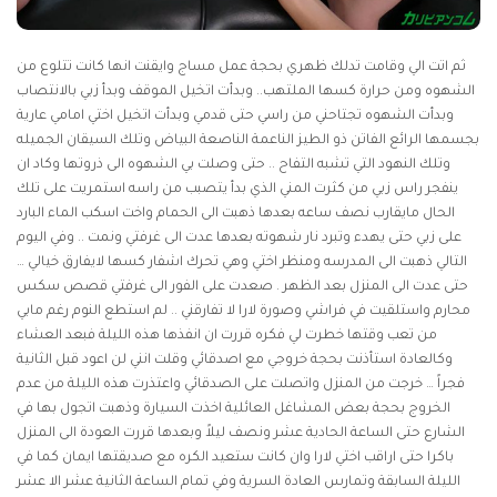
ثم اتت الي وقامت تدلك ظهري بحجة عمل مساج وايقنت انها كانت تتلوع من
الشهوه ومن حرارة كسها الملتهب.. وبدأت اتخيل الموقف وبدأ زبي بالانتصاب
وبدأت الشهوه تجتاحني من راسي حتى قدمي وبدأت اتخيل اختي امامي عارية
بجسمها الرائع الفاتن ذو الطيز الناعمة الناصعة البياض وتلك السيقان الجميله
وتلك النهود التي تشبه التفاح .. حتى وصلت بي الشهوه الى ذروتها وكاد ان
ينفجر راس زبي من كثرت المني الذي بدأ يتصبب من راسه استمريت على تلك
الحال مايقارب نصف ساعه بعدها ذهبت الى الحمام واخت اسكب الماء البارد
على زبي حتى يهدء وتبرد نار شهوته بعدها عدت الى غرفتي ونمت .. وفي اليوم
التالي ذهبت الى المدرسه ومنظر اختي وهي تحرك اشفار كسها لايفارق خيالي …
حتى عدت الى المنزل بعد الظهر . صعدت على الفور الى غرفتي
قصص سكس
محارم
واستلقيت في فراشي وصورة لارا لا تفارقني .. لم استطع النوم رغم مابي
من تعب وقتها خطرت لي فكره قررت ان انفذها هذه الليلة فبعد العشاء
وكالعادة استأذنت بحجة خروجي مع اصدقائي وقلت انني لن اعود قبل الثانية
فجراً … خرجت من المنزل واتصلت على الصدقائي واعتذرت هذه الليلة من عدم
الخروج بحجة بعض المشاغل العائلية اخذت السيارة وذهبت اتجول بها في
الشارع حتى الساعة الحادية عشر ونصف ليلاً وبعدها قررت العودة الى المنزل
باكرا حتى اراقب اختي لارا وان كانت ستعيد الكره مع صديقتها ايمان كما في
الليلة السابقة وتمارس العادة السرية وفي تمام الساعة الثانية عشر الا عشر