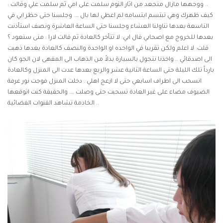
.. ووجهها مازال متجعد من اثار النوم سلمت على امي ثم سلمت علي وقالت :
كيف ظهرك وهي تبتسم ابتسامه لم اعطي لها بال …. وجلسنا حتى حظر ابي في
التاسعة بعدها تناولنا العشاء وجلسنا حتى الساعة العاشرة ونصف استأذنت
بعدها للخروج مع اصحابي قال ابي: لا تتأخر كالعادة ثم قالت لارا : متى ستعود ؟
قلت: لا اعلم ولكن تقريبا في الواحده او الواحدة والنصف كالعادة بعدها ذهبت
الى اصدقائي .. واخذنا نتجول بالسيارة بدلاً من الذهاب الى المقهى لان الجو كان
بارداً تلك الليلة حتى الساعة الثانية عشر والربع بعدها عدت الى المنزل وكالعادة
اتسحب الى اطراف اسابعي حتى لا ازعج اهلي . دخلت المنزل فوجت نور غرفة
الضيوف مضاء على غير العادة تسحبت حتى وصلت …. والحقيقة كنت اتوقعها
الخادمة تشاهد القنوات الفضائية ..