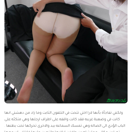
ولكنني تفاجأة بأنها لارا اختي تتحث في التلفون الثابت وما زاد من دهشتي انها
كانت في وضعية غريبه فقد كانت واقفه على اطراف ارجلها وهي متكئه على
الباب الؤدي الى الصاله وهي تمسك السماعه بيد والاخرى تحركها تحت بطنها .