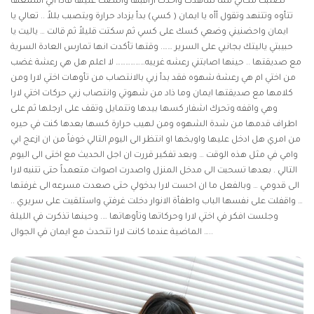
تصلبت مكاني مما شاهدت واخذت اراقبها واتنصت عليها فاذا ابي اسمعها
تتأوه وتتنهد وتقول أأه يا ايمان ( كسي) بدأ يزداد حرارة ويتصبب بللاً .. تعالي يا
ايمان واحضنيني وضعي كسك على كسي ثم سكتت قليلاً ثم قالت … ياليت يا
حبيبتي ياليتك بجانبي على السرير ……. وقتها تأكدت انها تمارس العادة السرية
مع صديقتها .. حينها اصابتني رعشه غريبه……………… لا اعلم هل هي رعشة غضب
من اختي ام هي رعشة شهوه فقد بدأ زبي بالانتصاب من تأوهات اختي لارا ومن
كلامها مع صديقتها ايمان وما ذاد من شهوتي وانتصاب زبي حركات اختي لارا
وهي واقفه وتحرك اشفار كسها بيدها وتتمايل وتقف على ارجلها ثم على
اطراف قدمها من شدة الشهوه ومن لهيب حرارة كسها بعدها كنت في حيره
من امري هل ادخل عليها واوبخها او انتظر الى اليوم التالي خوفاً من ان ازعج ابي
وامي في مثل هذه الوقت … وبعد تفكير قررت ان اجل الحديث مع اختى الى اليوم
التالي . بعدها تسحبت الى مدخل المنزل واصدرت اصوات متعمداً حتى تتنبه لارا
الى قدومي … وبالفعل ما ان احست لارا بدخولي حتى صعدت مسرعه الى غرفتها
… واقفلت على نفسها الباب واطفأة الانوار دخلت غرفتي واستلقيت على سريري ..
وجلست افكر في اختي لارا وحركاتها وتأوهاتها …. وحينها تذكرت في الليلة
الماضية عندما كانت لارا تتحدث مع ايمان في الجوال …..