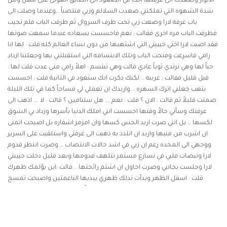
الانوار وصعدت الى غرفتها اخت في الصعود الى الطابق العولى على مهل ومن
شدة الشهوه التي تملكتني صعدت السلالم وزبي منتصباً …وعندما وصلت الى
باب غرفة لارا وضعت زبي تحت طرف السروال ثم طرقت الباب فلم تجيب
فطرقت الباب مره اخرى فقالت : نعم فاحسست بسعاده عندما سمعت صوتها
فقد اصبت لارا اختي حبيبتي التي اشتهيها من دون نساء العالم كله قلت : لها انا
رامي فاسرعت وفتحت الباب وتلك الابتسامه التي استقبلتني بها وجعلتنا ازداد
حباً لها وهي ترتدي ثوباً عادي قالت وهي تبتسم : اهلاً رامي متى عدت قلت لها :
قبل قليل فقالت : غريبه … لكنك ذكرت انك ستعود في الثانية قلت : احسست
بتعب جعلني اترك السهره .. واريدك ان تعملي لي مساجاً كما في تلك الليلة
صمتت قليلاً ثم قالت : الان ؟ قلت : نعم …. هل ستنامين ؟ قالت : لا …. اذهب الى
غرفتك وسأتي حالاً وقتها احسست انني املك الدنيا بأسرها وزداد بي الشوق
لكسها … بل انني صرت اريد الحس كسها وان امزمز اشفاره بل اصبحت اتمنى
ان اشرب من منيها واريد ان اتلذذ به ذهبت الى غرفتي واستلقيت على السرير
ووجهي الى المخده رغم ان زبي في اشد حالات الانتصاب … وصرت انتظر قدوم
لارا ونبضات قلبي في تسارع مستمر تتلهف قدومها وبعد قليل دخلت حبيبتي
لارا وجلست بجانبي وصرت احاول ان اشتم رائحتها .. قالت :اين يؤلمك ظهرك
قلت : اسفل الظهر وبدأت تدلك ظهري بيديها الناعمتين واصبحت تمسج
ظهري من اعلى الى اسفل وزبي يزداد انتصاباً حتى اصبح يؤلمني من شدت
الانتصاب واخذت ااحاول ان امهد الوضع حتى انقلب على ظهري لكنها قالت
فاجأتني وقالت سأجلس على افخاذك حتى ادلك ظهرك بشكل جيد ويالها من
لاحظات لا توصف وهي تجلس على فخذي وتمسج ظهري … ازدادت شهوتي