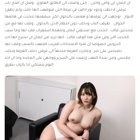
ان ازعجي ابي وامي واختى .. حتى وصلت الى الطابق العلوي , وقبل ان افتح باب
غرفتي لاحظت وجود نور خافت في غرفة اختي فتوقعت انها نامت ولم تطفئ
الانوار .. توجهت الى غرفتها و هممت بالدخول لكن سمعتها تتحدث في هاتفها
الجوال .. طرقت الباب ودخلت دون انتظار الاذن بالدخول , وقلت لها مع من
تتحدثين قالت : اتحدث مع صديقتي ايمان وبلهجة استغراب قلت لها وما سبب
الحديث الان وفي مثل هذا الوقت قالت : انها تريد من ايمان ان تشرح لها احد
الدروس خصوصا ان فترة الامتحانات اقتربت اقتنعت بالسبب وقلت لها
تصبحين على خير , وغادرت الغرفه متجهاً الى غرفتي دخلت الغرفه وبدلت
ملابسي ومن شدة التعب ارتميت على السرير ووجهي على المخده وما ان اخذ
النوم يتملكني اذا بالباب يطرق