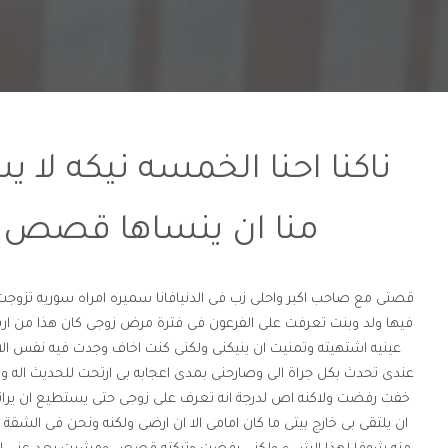
ناكنا احنا الخمسه نيكه لا 
منا ان ينساها قصص م
فيها ولد وبنت تعرفت على الفرعون فى فترة مرض زوجى كان هذا من ارب
عينيه اشتهيته وتمنيت ان ينيكنى ولكنى كنت اخاف وجدت فيه نفس الا
عندى تحدث بكل جراة الى وصارحنى بمدى اعجابه بى ارتحت للحديث اله و
خفت رفضت ولاكنه اص لدرجة انه تعرف على زوجى حتى يستطيع ان يرانى
ان يلتقى بى خارج بيتى ما كان امامى الا ان ارضى ولكنه ونحن فى الشقة ع