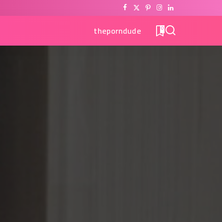
theporndude
0