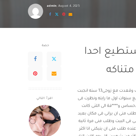
admin
August 4, 2025
Posted
by
حصة
يستطيع احدا
تناكه
قصتى مع صاحب اكبر واحلى زب فى الدنيافانا سميره امراه سوريه تزوجت وقعدت مع زوجى13 سنه انجبت
ع سنوات اول ما رايته ونظرت فى
اقرأ التالي
حساس و****فة الى اللتى كانت
طلب منى ان يرانى فى مكان بعيد
 فى البيت وطلب منى مرة ثانيه
نده طلب منى ان ينيكنى انا اكثر