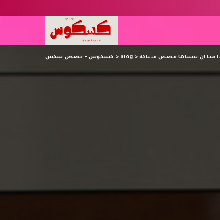
دا منا ان ينساها قصص متناكه
>
Blog
>
كسكوس - قصص سكس