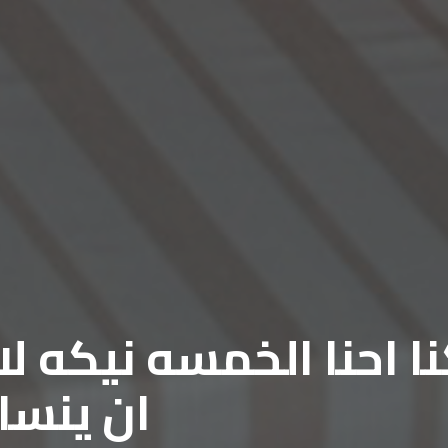
نا احنا الخمسه نيكه لا
ان ينس