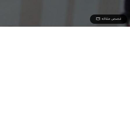
قصص متناكه