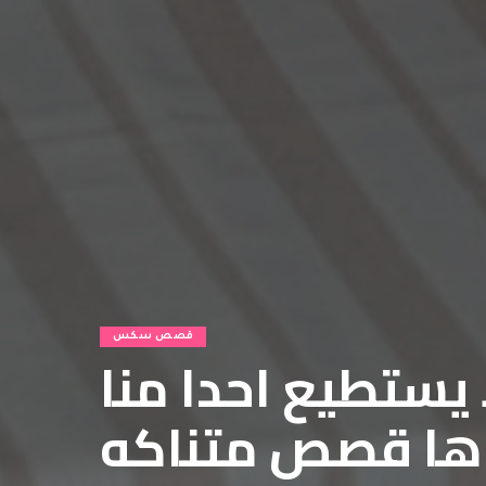
قصص سكس
 يستطيع احدا منا
اها قصص متناكه