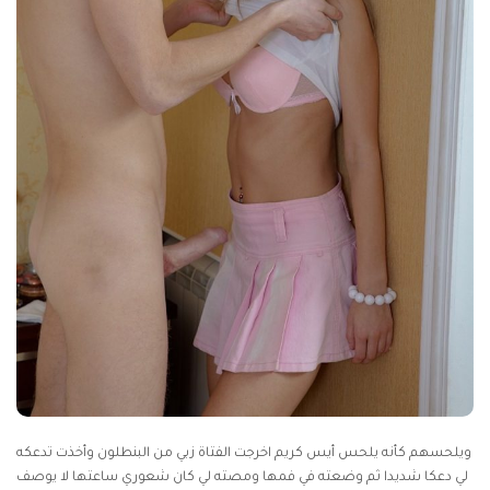
ويلحسهم كأنه يلحس أيس كريم اخرجت الفتاة زبي من البنطلون وأخذت تدعكه
لي دعكا شديدا ثم وضعته في فمها ومصته لي كان شعوري ساعتها لا يوصف