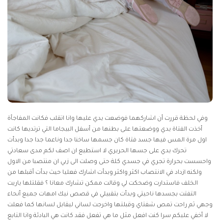
وفي لحظة قررت أن اشاركهما فوضعت يدي عليها وانا اتقلب فكانت المفاجأة
أخذت الفتاة يدي ووضعتها على بطنها من أسفل البيجاما التي ترتديها كانت
اول مرة المس فيها جسد فتاة كان جسمها ساخنا جدا وناعما جدا جدا وبدأت
تحرك يدي على جسها الحريري لا استطيع ان اصف لكم مدى سعادتي
واحسست بحرارة تجري في جسدي كلة حتى وصلت الى زبي ان منتصبا من الاول
ولكنه ازداد في الانتصاب اكثر واكثر وبدأت اشارك فعليا حيث بدأت أقبلها من
الخلف فاستدارت وضحكت لي وقالت ممكن تشارك معانا ؟ فقلتلها ياريت
التفتت بجسدها ناحيتي وبدأت بتقبيلي في
قصص نيك امهات
جميع أنحاء
وجهي ثم راحت تمص شفتاي وقبلتها واخرجت لساني ليقابل لسانها كما فعلت
لا أخفي عليكم سرا كنت افعل مثل ما هي تفعل فقد كانت هي البادئة وانا التابع