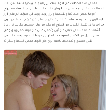
لها في هذه الحظات كان اخوها يفك ازرار البيجاما ويخرج ثدييها من تحت
الحمالات ياه كان ثديها مثل حب الرمان كانت حلماتها بارزة جدا وساخنة ثم راح
أخوها يمص حلماتها ويقبلهما ونزل رويدا رويدا الى صرتها ثم فتح ازرار
البنطلون وشده بعنف فلمحت الكلوت كان ابيضا ولكن كان بياضها هي اقوى
بدا اخوها في تقبيل الكلوت من الخارج ثم فكه من على جسدها فكانت أول مرة
أشاهد فيها كسا في حياتي كان أول وأجمل كس كان لونه احمر وردي وكان
مغطى بقليل من الشعر الأسود كنت انظر الى اخوها المحترف بينما كانت هي
تقبل جسدي وتمد يدها ناحية زبري كان اخوها يمص كسها وشفراته