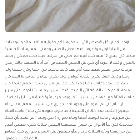
أؤكد لكم أن كل اقصص التي سأحكيها لكم حقيقية مائه بالمائه وسوف ابدا
من البداية اول مرة عرفت فيها معنى الجنس ومعنى الممارسات الجنسية
عندما كان عندي 12 سنة كنت أقيم مع جدتي في منزلها حيث كانت تعيش وحدها
بالمنزل وكنت لا اعرف أي شئ عن الجنس المهم في أحد أيام الصيف جائت إحدى
قريبات جدتي لتقيم معها عدة أيام فقد كانت غاضبة من زجها وكان معها ولدا
وبنتا وكانت البنت تكبرني بثلاثة أعوام والولد يكبرني بعام واحد تقريبا البنت كان
شعرها اسود وكانت بيضاء جدا لكن هذا لم يغير بي شيئ المهم عندما حان
ميعاد النوم كانت الغرفة التي أنام بها فيها سريران فنمت أنا أخوها على سرير
ونامت الفتاة مع أمها على السرير الأخر وبعد مرور فترة كبيرة من الليل لم أعرف
ان أنام لأني لم أتعود على وجود أحد بجواري على السرير المهم بعد أن نام
الجميع ( علمت بعد ذلك ان السيدة تأخذ حبوب منومة لكي تنام ) قامت الفتاة
من سريرها وجائت لتوقظ أخيها وتنام بجواره ( بيني وبينه ) لم اعتقد بأن شيئا
سيحدث لكن بدأ الأخوان في تقبيل بعضهما البعض قبلات كثيرة جعلتني أهيج
من حرارتهما وبأت القبلات تزيد وبدأو يتقلبون على السرير بجواري كنت أتظاهر
بالنوم لكي لا يتوقفوا