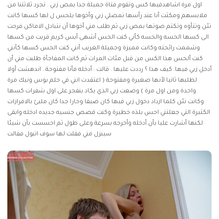
اول مرة اشاهدفيها كس وتقوم فتاة جميلة جدا بمص زبي . تجرد ثلاثتنا من
ملابسهم ومكثت أنا عند رأسها تمصلي زبي وأخوها يلحس ل لها كسها كانت
تئن وتتأوه وتكتم صوتها بمص زبي ثم طلب مني أخوها أن نتبادل الاماكن فرحت
الى كسها الحسه والحسه كأني كنت الحس أشهى أيس كريم قربت من كسها
وشممت رائحته وكانت مميزة وجميلة الغريب أنني كنت الحس كسها كأنني
كنت ألحس هذا الكس من قبل مئات المرات ثم كانت المفاجأة طلبت مني أن
أدخل زبي فيها. كيف هذا ؟ رددت عليها . قالت : أدخله فأنا مفتوحة . اندهشت أولا
لطلبها ثانيا لأنها صغيرة ومفتوحة ( اعتقدت انني في حلم بوس ونيك مرة
واحدة ومن اول مرة ) وضعت زبي الذي يكاد ينفجر على اول شفرات كسها
وكانت تئن كلما ازداد دخول زبي فيها كان ضيقا وحارا جدا كان مليئ بالافرازات
الكثيرة التي جعلتني احس بلذه خطيرة وكنت
قصص جنسيه جديده
ادخله وابقى
لكنها أشارت عليا بأن أدخله وأخرجه بسرعة وعلى طول ثم احسست بأن شيئا
سينزل مني فقلت لها سوف اتبول فقالت