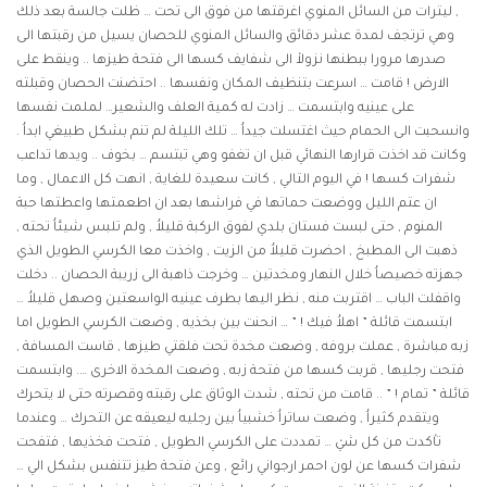
, ليترات من السائل المنوي اغرقتها من فوق الى تحت … ظلت جالسة بعد ذلك
وهي ترتجف لمدة عشر دقائق والسائل المنوي للحصان يسيل من رقبتها الى
صدرها مرورا ببطنها نزولاْ الى شفايف كسها الى فتحة طيزها .. وينقط على
الارض ! قامت … اسرعت بتنظيف المكان ونفسها .. احتضنت الحصان وقبلته
على عينيه وابتسمت … زادت له كمية العلف والشعير… لملمت نفسها
وانسحبت الى الحمام حيث اغتسلت جيداُ … تلك الليلة لم تنم بشكل طبيغي ابداُ .
وكانت قد اخذت قرارها النهائي قبل ان تغفو وهي تبتسم … بخوف .. ويدها تداعب
شفرات كسها ! في اليوم التالي , كانت سعيدة للغاية , انهت كل الاعمال , وما
ان عتم الليل ووضعت حماتها في فراشها بعد ان اطعمتها واعطتها حبة
المنوم , حتى لبست فستان بلدي لفوق الركبة قليلاُ , ولم تلبس شيئاُ تحته ,
ذهبت الى المطبخ , احضرت قليلاُ من الزيت , واخذت معا الكرسي الطويل الذي
جهزته خصيصاُ خلال النهار ومخدتين … وخرجت ذاهبة الى زريبة الحصان .. دخلت
واقفلت الباب … اقتربت منه , نظر اليها بطرف عينيه الواسعتين وصهل قليلاُ …
ابتسمت قائلة ” اهلاُ فيك ! ” … انحنت بين بخذيه , وضعت الكرسي الطويل اما
زبه مباشرة , عملت بروفه , وضعت مخدة تحت فلقتي طيزها , قاست المسافة ,
فتحت رجليها , قربت كسها من فتحة زبه , وضعت المخدة الاخرى …. وابتسمت
قائلة ” تمام ! ” .. قامت من تحته , شدت الوثاق على رقبته وقصرته حتى لا يتحرك
ويتقدم كثيراُ , وضعت ساتراُ خشبياُ بين رجليه ليعيقه عن التحرك … وعندما
تاْكدت من كل شيْ … تمددت على الكرسي الطويل , فتحت فخذيها , فتفحت
شفرات كسها عن لون احمر ارجواني رائع , وعن فتحة طيز تتنفس بشكل الي …