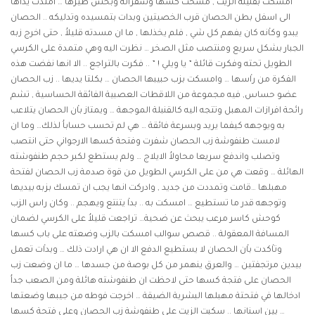
امسكت بقنينة الزيت , مسحت كسها وشفراته وبخش طيزها … امتدت يداها
الى اسفل بطن الحصان قرب الخصيتين وبدات بتمسيده وتدليكه .. الحصان
يبدو وكاْنه كان يفهم كل شي , فلم يخذلها , ما ان مسدته قليلاُ , حتى اخرج زبه
الجبار بشكل سريع ومنتصب مثل الصخر … نظرت اليه وهي متمدة على الكرسي
الطويل تحته وفكرت قائلة ” يا ويلي ! ” .. فكرت بالتراجع .. الا انها نفضت هذه
الفكرة من راْسها … وامسكت بزب حبيبها الحصان … بكلتا يديها .. زب الحصان
عضو حساس, فيه مجموعة من اللاقطات العصبية الفائقة الحساسية , تشم
رائحة افرازات المهبل وتتجه اليه كالقنبلة الموجهة … ويمتاز باْن الحصان يتلاعب
به ويوجهه كيفما يريد وبسرعة فائقة … هي لم تحسب حساباُ لذلك… وما ان
لامست طنفوشة زب الحصان شفرت وفتحة كسها الارجواني حتى انتصب
وتصلب واندفع سريعا محاولاُ الايلاج … ولم يستطع لكبر حجم طنفوشته
الهائلة … وقعت هي من على الكرسي الطويل من قوة صدمة زب الحصان لفتحة
مهبلها …قامت وتمددت من جديد , وادركت انها يجب ان تمسك بزبه بيديها
وتوجهه قدر ما تستطيع … امسكت به .. بداْ يتنتع ويهجم .. وكان راس الزب
كوحش كاسر مرعب يبحث عن ضحية… تراجعت قليلاُ على الكرسي لضمان
المسافة المعقولة ..
قصص سوالب
امسكت بالزب وضعته على باب كسها
وتاْكدت باْن الحصان لا يستطيع الدفع الا ان هي ارادت ذلك … وبداْت تعمل
بيدين مرتجفتين … والعرق ينهمر من كل بوصة من جسدها … ما ان وضعت زب
الحصان على فتجة كسها حتى لاحظت ان طنفوشته هائلة ومن الصعب جداُ
ادخالها في فتحتة مهبلها البشرية الضيقة … اخرجت فوطه من جيبها وضعتها
بين اسنانها .. سكبت الزيت على طنفوشة زب الحصان وعلى فتحة كسها …