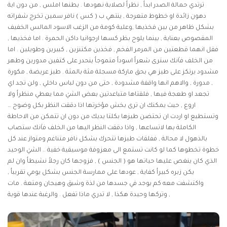
ترتدي حمالة الصدر ابداُ , نظراُ لصلابة نهودها . بطنها املس , من دون اية
دهون زائدة او خطوط متعرجة , ينتهي ب ( كس ) نافر سمين تخرج شفراته
بشكل ظاهر من بين فخذيها ,وعلية كومة من الزغب الاسود المالس الخفيف
المقصوص بعناية , بينما يلوح بظر كسها ارجوانيا داكن الحمرة . اما فخذيها ,
فقل انهما قطعتين من المرمر الفخم , فخذين مكتنزين , كبيرين وطويلين . اما
من الخلف فاْنك سترى شعراُ اسوداُ متموجاُ ينحدر على كتفين مدورين وطهر
مشدود يرتكز على طيز هي بحق ماركة مسجلة مثة بالمثة . طيز عريضة , مكورة
, مدورة , والاهم انها واقفة مشدودة , حتى من دون لباس داخلي , ولن تجد اي
تجعد او طعجة فيها , فلقتاها متباعدتين بعض الشيْ مما يعطي منظراُ ولا
اروع , حيث يمكنك ان ترى بخش مؤخرتها اذا دققت النظر بكل وضوح …
وتستطيع او اردت ان تحتضن طيزها بكلتا يديك من دون ان تتمكن من الاحاطة
الكاملة بها لاتساعها , واذا دققت النظر اليها من الخلف فاْنك ستصاب
بالذهول لا محالة , ففلقات طيزها تتحرك بشكل نافر متناغم ومتواز عند كل
خطوة تخطوها كما لو كانت تستمع الى معزوفة موسيقية خفية .. الشيْ الوحيد
الذي كان ينغص عليها حياتها هو ( الجنس ) , فزوجها كان رجلاُ نشيطاُ وان لم
يكن زبره كبيراُ كفاية , عودها على ممارسة الجنس بشكل يومي تقريباُ ,
واكتشفت معه كم يوجد في جسدها من لذة وشبق وهيجان ومتعة . مات
وتركها وحيدة هكذا , لا تدري ماذا تفعل . والرغبة عندها قوية ,