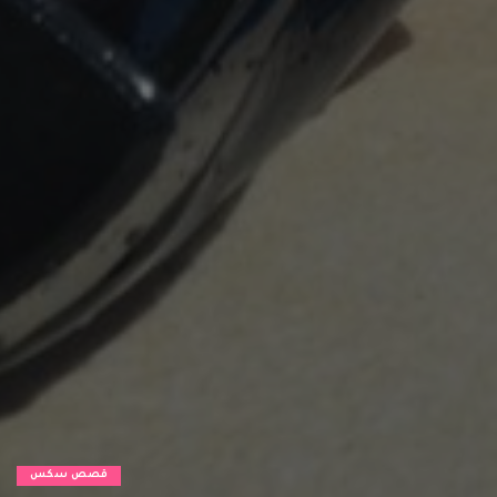
قصص سكس