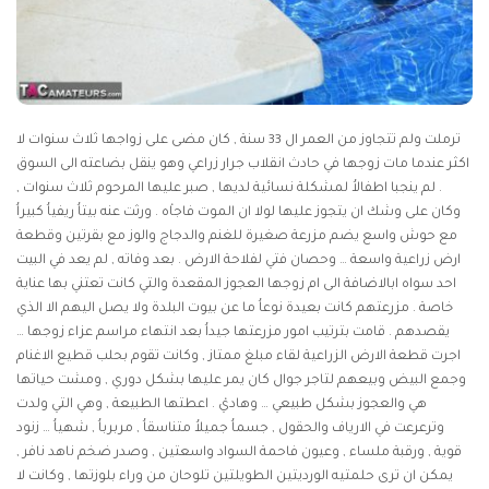
ترملت ولم تتجاوز من العمر ال 33 سنة , كان مضى على زواجها ثلاث سنوات لا
اكثر عندما مات زوجها في حادث انقلاب جرار زراعي وهو ينقل بضاعته الى السوق
. لم ينجبا اطفالاُ لمشكلة نسائية لديها , صبر عليها المرحوم ثلاث سنوات ,
وكان على وشك ان يتجوز عليها لولا ان الموت فاجاْه . ورثت عنه بيتاُ ريفياُ كبيراُ
مع حوش واسع يضم مزرعة صغيرة للغنم والدجاج والوز مع بقرتين وقطعة
ارض زراعية واسعة … وحصان فتي لفلاحة الارض . بعد وفاته , لم يعد في البيت
احد سواه ابالاضافة الى ام زوجها العجوز المقعدة والتي كانت تعتني بها عناية
خاصة . مزرعتهم كانت بعيدة نوعاُ ما عن بيوت البلدة ولا يصل اليهم الا الذي
يقصدهم . قامت بترتيب امور مزرعتها جيداُ بعد انتهاء مراسم عزاء زوجها …
اجرت قطعة الارض الزراعية لقاء مبلغ ممتاز , وكانت تقوم بحلب قطيع الاغنام
وجمع البيض وبيعهم لتاجر جوال كان يمر عليها بشكل دوري , ومشت حياتها
هي والعجوز بشكل طبيعي … وهاديْ . اعطتها الطبيعة , وهي التي ولدت
وترعرعت في الارياف والحقول , جسماُ جميلاُ متناسقاُ , مربرباُ , شهياُ … زنود
قوية , ورقبة ملساء , وعيون فاحمة السواد واسعتين , وصدر ضخم ناهد نافر ,
يمكن ان ترى حلمتيه الورديتين الطويلتين تلوحان من وراء بلوزتها , وكانت لا