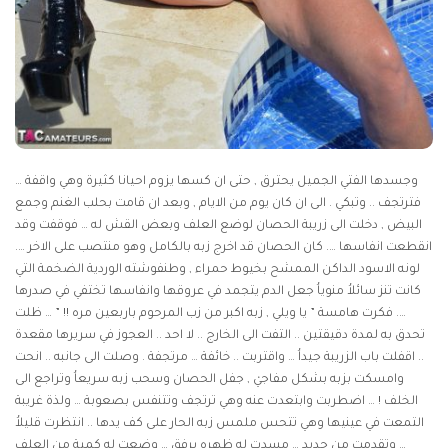
وجسدها الفتي الجميل يحترق , حتى ان كسها يزوم احيانا كثيرة وهي واقفة …
فترتجف .. وتبكي . الى ان كان يوم من الايام , وبعد ان قامت بحلب الغنم وجمع
البيض , دخلت الى زريبة الحصان لوضع العلف وبعض القش له … فوقفت وقد
انقطعت انفاسها …. كان الحصان قد اخرج زبه بالكامل وهو منتصب على الاخر ….
لونه الاسود الداكن الممشح بخيوط حمراء , وطنفوشته الوردية الضخمة التي
كانت تنز سائلاُ منوياُ جعل الدم يتجمد في عروقها وانفاسها تختفي في صدرها
…. فكرت هامسة ” يا ويلي , زبه اكبر من زب المرحوم باربعين مره !! ” … ظلت
تحدق به لمدة دقيقتين .. التفت الى الخارج .. لا احد .. العجوز في سريرها مقعدة
.. اقفلت باب الزريبة جيداُ … واقتربت .. خائفة … مرتجفة . وصلت الى جانبه .. انحت
وامسكت بزبه بشكل مفاجيْ , جفل الحصان وسحب زبه سريعاُ وتراجع الى
الخلف ! … اضطربت وابتعدت عنه وهي ترتجف وتتنفس بصعوبة … ولذة غريبة
التمعت في عينيها وهي تتحس ملمس زبه الحار على كف يدها .. انتظرت قليلاُ
… وتقدمت من جديد … مسدت له ظهره برفق … وضعت له كمية من العلف