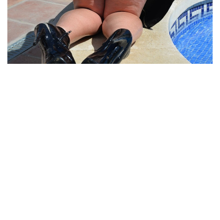
وبداْت عملية الايلاج الصعب .. المؤلم .. والجميييييل في ان واحد ! الذي ساعدها
ان زب الحصان كان صلباُ كالصخر وطنفوشتة لا تطعج ابداُ … بداْت تضرب
طنفوشتة على بظرها وتمريره على شفايف كسها .. وهي تثن وتتاْوه … ومن ثم
وضعت الطنفوشة امام فتحة مهبلها تماماُ .. وبعد ان اخذت نفساُ عميقاُ … بداُ
تضغط وتضغطة وتضغط .. وخرجت الدموع من عينيها من فرط اللذة والالم
الشديد ! عند الضغطة الثالثة دخلت فتحة راْس زب الحصان بشكل كلمل في
كسها .. صرخت حتى والفوطة في فمها .. ارتجفت يداها… طنفوشة زب الحصان
الحساسة … ما ان اصبحت داخل مهبلها حتى تضخمت ضاغطة على جدران
رحمعا ومهبلها … تقطعت انفاسها نهائياُ… تابعت الايلاج وهي تبكي.. ادخلت..
ادخلت … ادخلت … ولم تعلم كم مره ” ضرطت ” من الالم … وكم مره تحشرجت ..