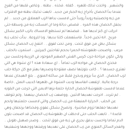
والشعير .. واخذت تدلك ظهره .. كفله ..فخذه .. بطنه … وغاص قلبها من الفرح
عندما بداْ الحصان باْخراج زبه الجبار من جديد… تابعت تدليك بطنه مع الاقتراب
من زبه وخصيتيه رويداُ رويداُ حتى لامست يداها الزب العملاق من جديد …. لم
يجفل الحصان هذه المره …
قصص دياثة
وما ان امسكت زبه من وسطه حتى
ادركت اي كنز لديها هنا … قبضتها لم تستطع الامساك بالزب الكبير بشكل
مريح , انه ثخين ةجداُ , فاستعملت كلتا يديها , ويا للروعة… بداُت تحلب زبه
بشكل بطيْ من فوق لتحت , ومن تحت لفوق , .. انتفخ زب الحصان بشكل
مرعب , واصبحت طنفوشته الحمرا بحجم تفاحتين كبيرتين … استمرت بالحلب ,
ولكي تكون مرتاحة جرت كرسي القش الصغير الموجود في الزريبة وجلست بين
فخذي الحصان في مواجه الزب تماماُ … اي سعادة هذه ؟ اي نشوة هي التي
تعتري جسدها ؟ … كانت بلوزتها نصف مفتوحة وصدرها يهتز مع كل حركة حلب
لزب الحصان , الذي بداْ يزوم ويخرج قليلاْ من سائله المنوي … بلغ الهيجان عندها
درجة عالية , ارتفعت انفاسها ودبت النشوة في ظهرها كدبيب النمل , خاصة
عندما لامست طنفوشة الحصان الحارة حلمة بزها الايمن التي خرجت من البلوزه
.. لم تتردد… اخرجت نهديها الاثنين , ووضعت زب الحصان بينهما , ولم تتوقف
عن الحلب , الحرارة المنبعثة من زب الحصان والتي لامست حلمتيها ولحم
نهديها جعلها تزوم مباشرة , وتصرخ بشكل عفوي وفخذاها يرتجفان وهي
قاعدة ! … تابعت الحلب حتى لاحظت ان طنفوشة زب الحصان قد اصبحت بلون
الدم تماما واحست بدفق يجري في زبه من فوق لتحت … وصدر صهيل طويل …
وانفجر السائل المنوي من زب الحصان على نهديها ورقبتها ووجهها وشفتيها