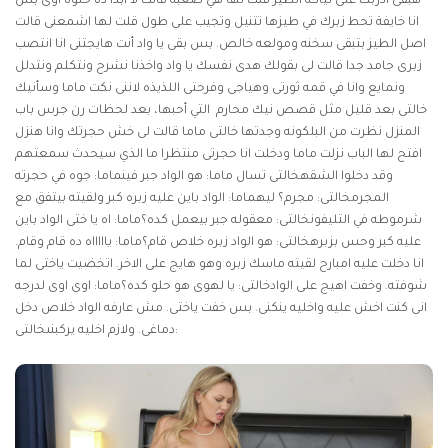
هبقى ادربك على نياكه الطيز قلت لها هي صعبه قالت لا ابدا ده حلوه اوى بس
انا خايفة تحط زبرك في طيزها تتنيل وتجيب على طول قلت لها اشمعنى قالت
اصل الطيز بتبقى سخنه ومولعه خالص. بس بقى يا واد أنت هايجتنى انا انتصب
زبرى جامد جدا قالت لى بقولك هدى نفسك يا واد واخذنا نشرح ونتكلم ونتدلل
ونمايع وانا في قمه ثورتى وهياجى وفرحتى اللذيذه لاننى نكت ماما وسأنيك
خالتى بعد قليل مثل قصص نيك محارم التي أحبها، بعد لحظات رن جرس باب
المنزل نظرت من البلكونه وجدتها خالتى ماما قالت لى خش حجرتك وانا هنزل
افتح لها الباب نزلت ماما ودخلت انا حجرتى منتظرا ما الذي سيحدث سمعتهم
وقد دخلوا الشقهخالتى تسال ماما: هو الواد جبر فينماما: جوه في حجرته
المجرمخالتى: مجرم؟ ليهماما: الواد باين عليه زبره كبر ولقيته بيتفق مع
شرموطه في التليفونخالتى: معقوله جبر بيعمل كده؟ماما: اه يا ختى الواد باين
عليه كبر وحس بزبرهخالتى: هو الواد زبره خلاص قام؟ماما: ياااااه ده قام وقام.
انا دخلت عليه امبارح لقيته ماسك زبره وهو هايج على الاخر. اتخضيت ياختى لما
شوفته. وخفت اهيج على الوادخالتى: يا لهوى هو حلو كده؟ماما: اوى اوى لدرجه
انى كنت اخش عليه واخليه ينكنى. بس خفت ياختى. مش عارفه الواد خلاص دخل
دماغى. ولازم اخليه يركبنىخالتى: