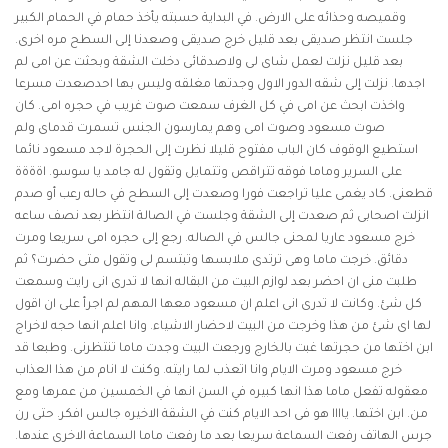
وقميصه وحذائه على الارض. في البداية حسبته يأخذ حمام في الحمام الكبير
جلست انتظر صديقى بعد قليل خرج صديقى وصعدنا إلى السطح مره اخرى.
بعد قليل نزلت لعمل شاى لى ولاصدقائى دخلت الشقة وبحثت عن امى لم
اجدها. نزلت إلى شقه الدور الاول وجدتها مغلقه وليس بها احدصعدت مسرعا
واخذت ابحث عن امى في كل الغرف سمعت صوت غريب في حجره امى. كان
صوت مسعود وصوت امى وهم يمارسون الجنس تسمرت قدماى ولم
استطيع الوقوف كان الباب مفتوح قليلا نظرت إلى الحجرة لاجد مسعود نائما
على السرير وماما فوقه تتراقص وتتمايل وتقول له جامد يا سوسو. اةةةة
قطعنى. كاد يغمى عليا تراجعت فورا وصعدت إلى السطح في حاله رعب أو صدم
انزلت اصحابى ثم صعدت إلى الشقة وجلست في الصالة انتظر بعد نصف ساعه
خرج مسعود عاريا لمحنى جالس في الصاله. رجع إلى حجره امى سريعا ومرت
دقائق. خرجت ماما وهى ترتدى ملابسها وتبتسم لى وتقول متى حضرت؟ ثم
طلبت منى ان احضر بعد لوازم البيت من البقاله انها لا تدرى انى رايت وسمعت
كل شئ. وكانت لا تدرى انى اعلم ان مسعود معها المهم لم اجرأ على ان اقول
لها اى شئ من هذا وخرجت من البيت لاحضار الاشياء. وانا اعلم انها حجه لاخراج
ابن اختها من حجرتها غبت بالخارج ورجعت البيت وجدت ماما تنتظرنى. وطبعا قد
خرج مسعود ومرت الايام وانا اتعذب لما رايته. وكنت لا انام من هذا العذاب
معقوله تفعل ماما هذا انها كبيره في السن انها في الخمسين من عمرها ومع
من. ابن اختها. ياااا هو فى احد الايام كنت في الشقة الاخيره جالس افكر. حتى رن
جرس الهاتف رفعت السماعة سريعا بعد ما رفعت ماما السماعة الاخرى عندها.