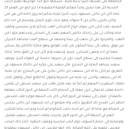
محافظه على نفسها كثيرا بدينة قليلا، جسمها حلو جدا. مؤخرتها تعتبر حديث
المدينة كل هذا جميل وابدأ معكم القصة الحقيقيه انا جبر ابلغ من العمر 23
عاما كان ابن خالتى مسعود يتردد كثيرا علينا بحكم انه يزور خالته التي هي امى
وكان يكبرنى باكثر من 9 سنوات وهو شاب قوى البنيان ووسيم في احد ايام
الصيف قلت لامى اننى سوف اروح لاصحابى العب عندكم بلاي ستيشن وافقت
ماما وقالت لى على راحتك خالص المهم ذهبت إلى اصحابى وجدتهم ملو ا من
اللعب، واقترحوا على ان نذهب إلى بيتنا ونصعد في سطح البيت لنشاهد الجيران
من فوق. رجعت إلى بيتنا المكون من ثلاث طوابق وهو ملكنا بالكامل ولا يسكن
معنا اى احد ومعى اصحابى. ميدو. وسعيد.ولم اكن اريد ان اقلق ماما. لذلك
صعدنا مباشره إلى سطح البيت دون ان نخبرها. جلسنا في الهواء كثيرا. ووقف
سعيد يشاهد المارة في الشارع. قال سعيد.على فكره ابن خالتك مسعود في
الطريق لم ابالى به الا اننى سمعت ابن خالتى ينادى على من الشارع. لم ارد عليه.
الا اننى سمعت والدتى ترد عليه من الشرفة وتقول له اطلع تعالى واقفل الباب
خلفك. استغربت! المهم لم اعبأ به. بعد قليل طلب من سعيد صديقى ان يقضى
حاجته فقلت له تعالى انزل معك إلى الحمام كانت الشقة في الدور الثالث مغلقه
بالمفتاح. فنزلت إلى شقتنا في الدور الثانى كان باب الشقة مواربا قلت لصديقى
انتظر حتى افسح لك الطريق دخلت وانا متوقع ان اجد مسعود ابن خالتى يجلس
في الصالة مع ماما الا اننى لم اجده دخلت البلكونه لم اجده ولم اجد ماما افتكرت
انهم في الشقة اللى في الدور الاول وخرجت وقلت لصديقى سعيد تفضل.
واوصلته إلى حمام الضيوف جوار الباب مباشره ووقفت انتظره. اثناء ذلك لمحت
ملابس ملقيه على كنبه الصاله. يااه. انها ملابس ابن خالتى مسعود بنطلونه