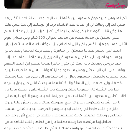
اتخيلها وهى عاريه فوق مسعود ابن اختها نزلت اليها وجست اشاهد التلفاز بعد
قليل اتت إلى وقالت لى ان هناك بعد الاشياء تريد ان ترسلها إلى بيت عمى قلت
لها اوكي قالت تقوم غدا باكر وتذهب اليه لكى تصل قبل الليل إلى عمك للعلم
عمى يسكن في مدينه بعيده عن مدينتنا بحوالى 300 كيلو وفى صباح اليوم
التالى قمت وجهزت نفسى لكى انزل امام امى نزلت وكنت اعلم انها ستتصل بان
اختها لكى يحضر بعد ما تطمئن انى سافرت وفعلا نزلت امامها وبعد دقائق
رجعت مره اخرى لانى اعلم ان مسعود في الطريق إلى ماماكانت ماما قد نزلت
بعد خروجى وفتحت باب البيت كى يكون جاهزا عندما يحضر ابن اختها المهم
وقفت على باب البيت حتى وصل مسعود وقابلته وقلت له ان ماما خرجت لزياره
جدى استغرب واندهش مسعود وقال لى انه سيذهب إلى جدى هو ايضا ونجحت
الخطة الاولى. صعدت إلى الشقة وانا خائفا مما سيحدث قلبى كان يدق بسرعه
جدا باب الشقة كان مفتوحا دخلت وقفلت باب الشقة خلفى احست ماما بى.
كانت تظننى مسعود ابن اختها نادت من حجرتها: ايه يا سوسو اتاخرت ليه تعالى
يا حبي شوف كسكوسى عايزاك اقلع هدومك عندك وتعالى خش عليا بزبرك
عايزاه واقفت طبعا لم اردقالت ايه يا سوسو اتخرصت ليه يالا تعالى لملمت
شجاعتى ودخلت حجرتها. كانت مستلقيه على بطنها في وضع اثارنى جدا جدا
جداطيزها مرتفعه جدا ولحم بطنها بارز من تحتهاوقفت اشاهدها في
تلذذوفجأه قالت ايه سوسو واقف عندك ليه ثم نظرت إلى فجأه قامت بسرعه