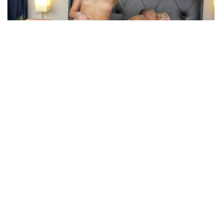
هو فين دلوقتى؟ماما: قاعد في حجرتهخالتى: وهو لسه هايج؟ماما: على
الاخرخالتى: اخش عليه اتعولق عليه شويهماما: وبعدين؟خالتى: احاول اهيجه
شويه عليا. واشوف ميته ايهماما: مش عارفه الواد ممكن يقول ايه ولا يكون رد
فعله ايهخالتى: يا شرموطه الواد عنده حق يهيج. أنت لابسه قميص قصير
وطيزك باينه وبزازك طالعه لبره ومش عايزاه يهيج على النسوانماما: هو يقدر
يبص في جسمى؟خالتى: بس بس بلا نيله العيال هايجه خلقه ياختى. خلينى ادخل
على الواد اشوفه ده وحشنى خالصماما: طيب الاول خشى غيرى هدومك
والبسى حاجه حلوه علشان الواد يهيجخالتى: من غير ما تقولى انا لابسه وجاهزه
تحت هدومىوقامت خالتى بنزع ملابسها لتبقى على قميص نوم مثير ومصاغها
الذهبى يزيدها حلاوه على صدرها واحست انها في الطريق إلى حجرتى طرقت