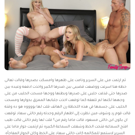
ثم ارتمت منى على السرير ونامت على ظهرها وامسكت بصدرها وقالت تعالى
حطه هنا اسرعت ووضعت قضيبى بين صدرها الكبير واخذت ادفعه وعيده بين
صدرها حتى قذفت حليبى على صدرها وبطنها ووجها مسحت الحليب من على
وجهها لكنها لم تلعقه كما توقعت اخذت جلبابها الممزق بجوارها ومسحت
الحليب على جسمها في هذه اللحظة رن الهاتف قلت لها يووووه هو ده وقته
قالت قوم رد وشوف مين نظرت إلى اظهار الرقم وجدته رقم خالتى سعاد توقعت
ان يكون ابن خالتى مسعود قالت ماما رقم من؟ قلت لها رقم خالتى قالت طيب
افتح السماعه فتحت الخط وشغلت السماعة الكبيره ثم ارتميت جوار ماما على
السرير لاستمع للمكالمه كانت خالتى سعاد على الخط وكان الحوار المفاجأه: