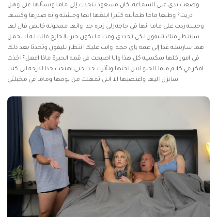
وضعت يدى على السماعه. كان مسعود يتحدث إلى ماما ويسألها عنى وهل
دريت؟ وطبعا ماما طمأنته كثيرا ابلغها انها وحشته وانه صدرها وكسها
وحشه ردت على ماما انها في حاجه إلى زبره جدا وانها ممحونه خالص قال لها
سانتظر منك تليفون لكى تحددى وقت ما يكون جبر بالخارج قالت له لا تحمل
هما سارسله غدا إلى عمه باى حجه. وانت عليك انتظار تليفون وتحدثا بعد ذلك
في امور كلها سكسيه كل هذا وانا اصبحت في قمه الحيرة ماذا افعل؟ اخذت
افكر في كلام ماما الحلو لابن اختها وتأثرت جدا حتى اهتجت جدا لدرجه انى كنت
سانزل اليها واغتصبها الا اننى تمهلت من يومها وماما في مخيلتى.