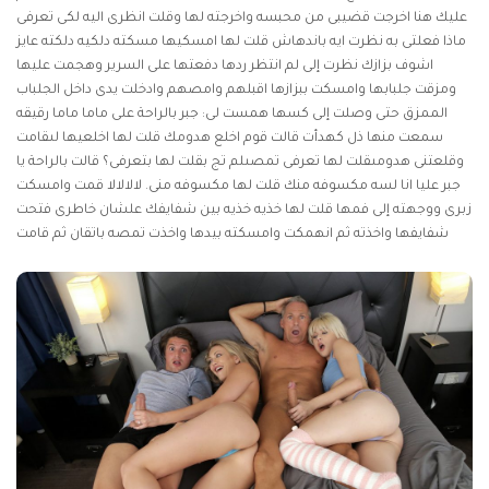
عليك هنا اخرجت قضيبى من محبسه واخرجته لها وقلت انظرى اليه لكى تعرفى
ماذا فعلتى به نظرت ايه باندهاش قلت لها امسكيها مسكته دلكيه دلكته عايز
اشوف بزازك نظرت إلى لم انتظر ردها دفعتها على السرير وهجمت عليها
ومزقت جلبابها وامسكت ببزازها اقبلهم وامصهم وادخلت يدى داخل الجلباب
الممزق حتى وصلت إلى كسها همست لى: جبر بالراحة على ماما ماما رقيقه
سمعت منها ذل كهدأت قالت قوم اخلع هدومك قلت لها اخلعيها لىقامت
وقلعتنى هدومىقلت لها تعرفى تمصىلم تج بقلت لها بتعرفى؟ قالت بالراحة يا
جبر عليا انا لسه مكسوفه منك قلت لها مكسوفه منى. لالالالا قمت وامسكت
زبرى ووجهته إلى فمها قلت لها خذيه خذيه بين شفايفك علشان خاطرى فتحت
شفايفها واخذته ثم انهمكت وامسكته بيدها واخذت تمصه باتقان ثم قامت