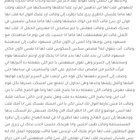
واخذتها في حضنى وقتا طويلا بعد اكثر من ساعه وجدت ماما تتحرك وتهم
للنهوض قلت لها اين تذهبين لم ترد عليا لحقتها وامسكتها من الخلف وقلت
لها ماما علشان خاطرى ردى عليا نظرت إلى وقالت ارد عليك اقول ايه قلت لها
قولى اى شئ قالت كله من ابوك حضنتها وقلت لها ماما ممكن تضمينى في
صدرك ضمتنى وقالت معلش يا جبر سامحني انا مقدرش اتحمل الـ. قلت لها
اكملي قالت لم تفهمنىقلت لها ماما انا حسيت بك من يوم ما شاهدتك مع
مسعود ومن يومها وانا اتمنى ان اكون مكان مسعود نظرت إلى مندهشه
وقالت. أنت بتقول ايه؟
قصص سكس كسكوس
قلت لها انا نفسى اكون مكان
مسعود قالت لى بجد قلت لها بجد ماما انا بحبك اوى اوىثم حضنتها بقوه
وسحبتها إلى السرير وهى تقول مينفعش يا جبر اللى بتعمله ده أخبرتها اني
قرأت الكثير من قصص نيك محارم على النت واستمريت في سحبها حتى
وصلت إلى السرير دفعتها بكل قوه حتى ارتمت على السرير ثم ركبت فوقها
اقبلها واقبل رقبتها وخدها وهى تحاول ان تتمنع عنى امسكت صدرها بكل قوه
وعنف نهرتنى وقالت اللى بتعمله ده ما يصح قلت لها وما هو الصح قالت يا بنى
أنت ابنى وما يصح اللى بتعمله ده قلت وهل يصح لابن خالتي سكتت قليلا
وقالت انا مش عارفه اقول لك ايش لكن يا ابنى امسك نفسك عنى انا أمك قلت
لها انسى موضوع انك امى انا انظر اليك الان وكانك صديقتي ثم امسكت يدها
ووجهتها إلى زبرى الهائج وقلت لها انظرى انا في قمه الهياج نظرت إلى نظره
المستسلمه وقالت طيب اجلس وانا هريحك جلست اخذت تدلك لى زبرى من
فوق البنطلون قلت لها حرام عليك أنت تزيدينى تعبا قاالت يوووووه اعمل لك ايه
بس علشان تستريح قلت لها ان تعلمى كل شئ قالت مينفعش أنت ابنى حرام