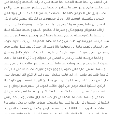
هي قدمت لى ابنها هديه. اقدمك لها هديه. بس عايزاك تظبطها وتريحها على
الاخر وخليك هادى ورزين معاها علشان تريحها على
سكس قصص محارم
الاخر
انتصب زبرى على الاخر من كلامها التصقت فيها من الخلف قالت لى ياواد اتقل
شويه ومتتعبش نفسك تانى. ووفر مجهودك ده لخالتك للعلم كانت خالتى
اصغر من ماما بسبع سنوات وهى جميله جدا عن ماما وسيقانها روعه ولها
ارداف متكورتان ومرفوعتان وصدرها كالمانجو الكبيره وبطنها ممتلئه قليلا
ورقبتها مليئه وجميله وترتدى مصاغا ذهبيا كثيرا وتتميز بخفه الدم وزوجها
مسافر باستمرار معذره اطلت في وصفها لكنها الحقيقة التي يجب ذكرها خرجنا
من الحمام وذهبت ماما إلى حجرتها وانا ذهبت إلى حجرتى بعد قليل عادت ماما
بقميص قصير وفردت شعرها على كتفيها بعد ما اتزينت بمكياج كامل وجميل
وكانها عروسه. قالت لى عايزاك تفضل في حجرتك ولا تاتى الا بعد ما اناديك
نظرت اليها وهى بزينتها وقلت لها ماما أنت حلوه خالص قالت بدلال وهى تلف
جسمها امامى. عارفه انى حلوه يا جوجو جوجو عايزاك تضبطها على الاخر أنت
فاهم؟ قلت لها طيب ازاى ابدأ قالت ملكش دعوه أنت انا افتح لك الطريق. بس
خليك في حجرتك لغايه ما اناديك. والبس بنطلون البيجامة فقط دون كلوت ولا
ترتدى السترة خليك عريان من فوق. خالتك تموت في شعر صدر الرجال. وانت
شعر صدرك يهبل. جوجو خالتك بتحب النيك اكثر من عينها. ابقى نكها في كل
حته في جسمها قلت لها انكها في كل جسمها ازاى قالت ياواد يا حمار ابقى
نيكها في كسها وفى طيزها قلت لها مندهشا. طيزها! قالت ايه مش هتعرف؟
قلت لها اجرب قالت لالالا لا تجرب معاها. ابقى نيكها في كسها وخلاص وانا