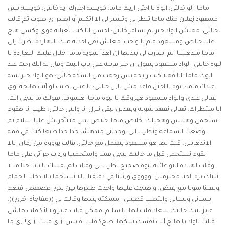
ماما: الو خالتى: ايوه يا اختى ازيك ماما: كويسه اخبارك ايه خالتى: كويسه بس
مسعود زعلان منك ماما تنظر لى وتشير لى الا اتكلم أو اصدر اى صوت ثم قالت
لخالتى: معلش الواد جبر لم يسافر خالتى: احسن انا كنت تعبانه قوى وكسى هاج
عليا خالص ومسعود قام بالواجب. معلش بقى اخدته منك النهارده نظرت إلى
ماما مندهشا. ثم اشارت لى بيديها ان اهدأ شويه ماما: حلال عليك النهارده يا
لبوه خالتى: الواد مسعود بيقول ان جبر قابله على باب البيت وقال له انك رحت عند
ابوك ماما: انا فعلا كنت رايحه بس رجعت من السكه خالتى: هو الواد جبر لسه
عندك ماما: ايوه يا اختى قاعد مش نازل خالتى: يا عينى. طيب لو أنت هايجه اوى
تعالى عندى والواد مسعود هيروقك يا لبوه ماما: هشوف. بقولك ما تيجى انت.
انا منتظراك. تعالى نقعد شويه وبعدين نبقى ننزل انا وانتى خالتى: طيب انا هقوم
استحمى وهلبس وهجيلك. خلاص ماما: خلاص بس متتأخريش عليا. سلام ثم
وضعت السماعة ونظرت الى. وجدتنى مندهشا جدا جدا طبعا كنت في قمه
الاندهاش. قلت لها هو مسعود بيعمل مع خالتى. قالت يوووه من زمان. يالا
نقوم نستحمى قبل ما خالتك تيجى قمنا واستحمينا وزدات جرأتى على ماما
وقلت لها ده انتو عائله لبوة صحيح نظرت لى وقالت لم نفسك يا بابا احنا ما لا
نتناك بره. احنا محترمين اووووى وزيتنا في دقيقنا. يالا نستحما يالا دخلنا الحمام
ولعبنا سويا مع بعض. واهتجت عليها واخذت صدرها بين يدى اعضعض فيهم
بسنانى ولسانى وانتصب قضيبى. امسكته بيدها وقالت لى ((مفاجأه اخرى)):
عايز تنيك خالتك سعاد قلت لها: يا سلام. ممكن قالت عايز ولا لأ؟ قلت ماشى
قالت ياواد يا هايج أنت نفسك تنيكها. صح؟ قلت اة بس ازاى قالت ازاى! زى ما