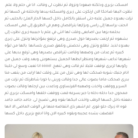
امسكت بزبرى ودلكته صعودا ونزولا ثم نظرت لى وقالت. انا في حلم ولا علم.
نظرت اليها ضاحكا الان ارتكزت على زبرى وامسكته بيدها وادخلته في كسها ثم
نزلت بهدوء جميل عليه حتى استقر بالكامل داخل كسها الحار الملئ بالحليب ثم
انحنت براسها إلى راسى وبزازها يتراقصان وهم في الطريق إلى فمى امسكت
بحلمه بزها بين اصابعى وقلت لها انتى في علم يا حبيبيه زبرى نظرت إلى
بشهوه ثم ارتمت بصدرها حول صدرى وهى ترتفع بمؤخرتها وتنزل على زبرى
بهدوء لذيذ. تطلع وتنزل وهى تحضننى وتلعق صدرى بلسانها. يالها من لبؤه
كبيره ثم عدلت من وضعها وقامت تتراقص بصدرها وهى ترفع يديها على
شعرها تداعب شعرها ومنظر ابطها الجميل يستهوينى وبعد وقت جميل من
ركوبها لزبرى توقفت قليلا ثم قالت وهى تنهج. اةةةة انا تعبت وسع لى خلينا
انام جنبك شويه ضحكت لها وهى تنزل من على وقلت لها ارايت من يتعب منا
بدرى ضحكت ماما بصوت عالى جدا وقالت ورينى يا خويا شاطرتك ثم نزلت من
السرير ووقفت واخذت وضعيه الفرنساوى وباعدت بين ارجلها وقالت بصوت
ممحون جدا دخله دخله يا جبر بسرعه قمت ووقفت خلفها وامسكت بزبرى ثم
دفعته داخل كسها الرطب واخذت انيكها بقوه وهى تصيح لى. جامد.جامد جامد
قوه اة زبرك حلو قوى. لم اشعر باى انتفاضه منها في الوقت الماضى الا انها
انفضفت بشده عجيبه وبقوه كبيره الان وانا ادفع بزبرى داخل كسها