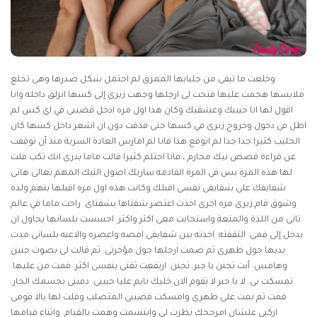
وخلعت ما تبقى من جلبابها الممزق لم احتمل شكل صدرها وهى تخلع
ملابسها هجمت عليها فتحت لى ارجلها وجهت زبرى إلى كسها انزلق داخله وانا
اقول لها انا حبيبك وعشقيك وكان هذا اول مره ادخل قضيبى في اى كس لم
اطل في دخول وخروج زبرى في كسها حتى قذفت دون ان اشعر داخل كسها كان
الحليب كثيرا جدا جدا لم اتوقع هذا فانا لم امارس العادة السرية منذ أن توقفت
عن قراءة قصص نيك محارم ، فانا احتلم كثيرا قالت ماما بدرى انك تكب قلت
لها هذه المرة بس في المرة القادمه ساريك اصول النيك المهم تعالى هاتى
شفايفك على شفايفى نفسى اقبلك وكانت هذه اول مره اقبلها بنهم ولذه
وشوق قام زبرى مره اخرى اخذت اعتصر شفتاها بشفتاى. راحت ماما في عالم
تانى من اللذة والمتعة واستجابت معى اكثر واكثر. احسست بلسانها يحاول ان
يدخل إلى فمى. التقفته. اخذته بين شفايفى امصه واعصره والاعبه بلسانى مدت
يديها حول ظهرى ثم ضمت ارجلها حول مؤخرتى. ثم قالت لى بصوت حنين
وهامس. أنت تجنن يا جبر. تجنن. ارتفعت ثقتى بنفسى اكثر. قمت من عليها.
تمسكت بى. لا يا جبر لا تقوم الان خليك نايم عليا حبيبى. دفينى بجسمك الحار.
قمت ثم نمت على ظهرى وامسكت قضيبى المتصلب وقلت لها يالا قومى
اركبى علشان امرجحك نظرت لى وابتسمت وهمت بالقيام. واثناء قيامها