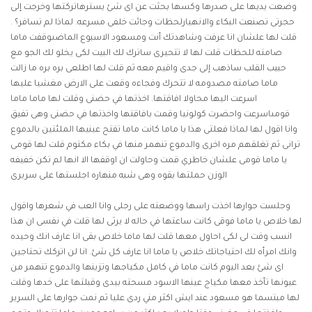
وضعت يديها على صدرها وكسها بحثت عن اى شئ يسترهاتركتها وخرجت إلى
حجرتى تصنعت البكاء والانهيارلحظات وجائت خلفى مسرعه. لماذا لم تسافر؟ .
قلت لها علشان انا عرفت وشاهدتك أنت ومسعود الاسبوع الماضىوقفت ماما
صامته للحظات قلت لها لا تتحيرى ساترك لك البيت لكى يخلو لك الجو مع
حبيب القلب ساذهب إلى جدى واقيم معه ثم قلت لها اطلعى بره بره ما زالت
ماما صامته مصدومه لا تتحرك وفجاءه وقعت على الارض مغشيا عليها
اسرعت اليها محاولا افاقتها. اخذتها في حضنى وقلت لها ماما ماما
قومىاسرعت واحضرت كولونيا وقمت بافاقتها واخذتها في حضنى وهى تفيق
وانا اقول لها لماذا فعلتى هذا يا ماما كانت ماما تفتح عينيها الملئتين بالدموع
ترانى ثم تغلقهم مره اخرى والدموع تنهمر منها في بكاء مكتوم قلت لها قومى
يا ماما قومى علشان خاطري قمت وحاولت ان اوقفها الا انها لم تكن خفيفه
الوزن حملتها بقوه وهى شبه منهاره اجلستها على سريرى
وجلست جوارها اخذت راسها ووضعته على رجلى وانا العب في شعرها واقول
لها خلاص يا ماما فوقى كانت ساعتها في حاله لا يرثى لها قلت في نفسى ان هذا
انسب وقت لى لكى احاول معها قلت لها ماما خلاص بقى انا عارف انك وحيده
وانك امرأه لك احتياجاتك خلاص يا ماما انا عارف كل شئ. انا لن اتركك تحتاجين
اى شئ بعد اليوم كانت ماما في كامل مكياجها وتزينها والدموع تنهمر من
عيونها تأخذ معها مكياج عينها الاسود مسحته بيدى وقبلتها على خدها وقلت
لها مبتسما هو مسعود عند ايش اكثر مني ردى عليا ثم نمت جوارها على السرير