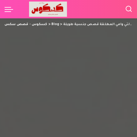
تبادل امهات مع ابن خالتي وامي المطلقة قصص جنسية طويلة
>
Blog
>
كسكوس - قصص سكس