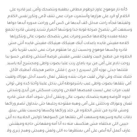
كأنه نار موهوج عاوز خرطوم مطافى يطفيه وبتضحك وأمى غير قادره على
الكلام أو الرد على هزارها وأستمرت مرات عمى تنتف لأمى وتكرر نفس الكلام
ولقيتها فجأه راحت مدخل كف أيديها فى كس أمى وراحت مدوره أيدها جواها
وسمعت أمى بتصرخ صرخه قويه جدا وبوشها أحمرار شديد ومش قادره تجمع
جمله مفيده وكلامها مكسر ومرات عمى بتضحك بصوت عالى وبتكررلها
كلامه مفيش فايده ياعدلات أبنك هينيكك هينيكك مفيش فايده أنتى مش
قادره وكسها موهوج وحسيت زى ما هتقوم مرات عمى تجيب تقريبا باقى
الحلاوه من مطبخ البيت ولفيت نفسى مفيش فرصه أستخبى وخلاص حسو بيا
روحت نادم على أمى من بره ياماى ردت عليا بصوت واطى ومحشرج أيه ياسبد
قلتلها جدتى عوزه أكل لسيدى ( جدى ) قلتلى حاضر هجيلك أعطيك الأكل
خليك عندك وفى ثوانى لقيت مرات بتنده وبتقلى تعال ياسيد أدخل عوزاك ولقيت
أمى بتقلها بصوت واطى عيب ياشرموطه أبنى يدخل علينا وأحنا كده وفى ثوانى
لقيت مرات عمى لبست قميصها الفلاجى وخرجت مسكتنى من أيدى وشدتنى
لجوه الأوضه وهيه بتضحك بصوت عالى وبتقلى أدخل شوف أمك مش قادره
تعبان وعوزاك ودخلتنى على أمى وهيه مفتوحه رجليها حتى بتحاول تضم وراكها
ومش قادره من نتش الحلاوه فى جلد وراكها وكسها وحسيت بقلبى بيدق
دقات عاليه وسريعه وسمعت أمى بتقلها من كسوفها ناولينى الجلابيه ده أبنى
حبيبى اللى مخلفاه مش هتكسف منه ده أنا أمه ومفهاش حاجه ومبقتش
عارف أعمل أيه أبص على أمى بمنظرها ده اللى ولعنى وهيجنى وهيج زبرى ولا