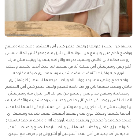
لباسها من الجنب ( كلوتها ) ولقيت منظر كس أمى المشعر وضخامته ومنتفخ
وواضح قدام عينى وبيلمع من سوائله اللى بتنزل منه ومعرفتش أتمالك نفسى
روحت بعالم تانى خالص وحسيت بدوخه والأوضه بتلف بيا وبقيت مش عارف
أبلع ريقى ومعرفتش أمى عملت أيه فى نفسها لما مدت أيدها بكسها ودعكت
قوى فيه ولقيتها أتنفضت نفضه شديده وسمعت زى صرخه مكتومه
وأححححح وتنهيده عاليه بأووف أاااه وراحت مرجعها لباسها ( كلوتها ) زى
ماكان وغطت نفسها تانى وراحت نايمه للصبح ولقيت منظر كس أمى المشعر
وضخامته ومنتفخ قدام عينى وبيلمع من سوائله اللى بتنزل منه ومعرفتش
أتمالك نفسى روحت فى عالم تانى خالص وحسيت بدوخه شديده والأوضه بتلف
بيا وبقيت مش عارف أبلع ريقى ومعرفتش أمى عملت أيه فى نفسها لما مدت
أيديها بكسها ودعكت قوى فيه ولقيتها أنتفضت نفضه شديده وسمعت زى
صرخه مكتومه وأححححح وتنهيده عاليه بأوووف أاااااه وراحت مرجعه لباسها (
كلوتها ) زى ماكان وغطت نفسها تانى وراحت نايمه للصبح وأصبحت الأمور
عاديه لم أجد جديد من أمى لمده أسبوعين أو أكتر وفى يوم خرجت مع سيدى