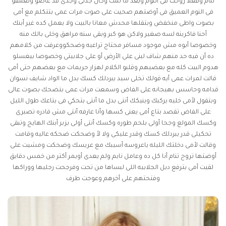
ننام وفعلا روحت فى النوم وبعد ما نمت وكان جدتى وجدى قد غاصو وتعمقو
فى النوم العميق فى أوضتهم صحيت على صوت مرات عمى بتتكلم مع أمى
بصوت واطى منخفض وبتقلها محدش معانا بالبيت ولا يعمل كده غير أبنك
أحنا فاكرينه لسه صغير ولاكن هو كبر وبقى سنه مراهق وخلى بالك منه
وخصوصا أبوه مش موجود مسافر محتاج تراعيه وضحكووعرفت من كلامهم
ده أن فيه حد منهم شاف لبنى على الأرض أو على جلابيتى وخصوصا بيغسلو
هدوم البيت كله مع بعضيهم وقلبو الكلام لهزار حريمات مع بعضهم حتى أمى
قالت لمرات عمى أيه قولك تخلى سيد يبردلك كسك بدل ما الواد شايف نسوان
قدامه وحاسس بهيجانه على الفاض وسمعت مرات عمى بتضحك بصوت عالى
وبتقول لأمى خليه يركبك وينيكك أنتى بدل ما أنتى بتحكي فى بتاعك طول الليل
على الفاض تقصد بتاع أمى يعنى كسها وأنا عارفه أنتى مش قادره تصبرى
وكسك المولع وجحا أولى بلحم طوره وكسك أنتى أولى بزبر أبنك الهايج وتبقى
تحكيلى قدر يبردلك كسك وقدر عليكى ولا لأ وضحكت ضحكه عاليه وقامت
وقالت لأمى دخلتك الليله ياعروسه أسيبك مع عريسك وضحكت ومشيت على
أوضتها تروح تنام أنا كل ده وعامل نايم ولم يعدى أويمر أكتر من خمس دقايق
لقيت أمى بترفع ديل الجلابيه اللى لبساها من تحت وفرجحت رجليها ووراكها
وفتحتهم على أخرهم وعوجت طرف