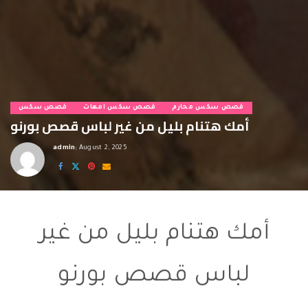
قصص سكس محارم
قصص سكس امهات
قصص سكس
أمك هتنام بليل من غير لباس قصص بورنو
admin
August 2, 2025
Posted
by
قصص بورنو
أمك هتنام بليل من غير
لباس قصص بورنو