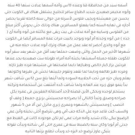
أسمه سيد من محافظة قنا وعنده 13س وأمه أسمها عدلات سنها 40 سنه
وأبوه مخيمر صعيدى شديد الطباع سافر للخليج يشتغل هناك فى الكويت حتى
يحسن من معيشته ويجيب فلوس لأسرته من حوالى سنه كامله تقريبا يحضر
أجازه فى نهايه السنه كما يفعلو المسافرين هناك وذلك حتى يحوش أكتر مبلغ
من الفلوس وسايبه مع أمه عدلات فى بيت ريفى مع عائلته من أبوه وأمه أى (
جده ) من أبوه وجدته أم أبوه ويوجد بالبيت مرات عمه المسافر أيضا فى الكويت
مع أبوه والذى أحضر له عقد عمل من هناك وترك أبوه عدلات حبله منه فى
شهرها الأخير من الحمل والتى وضعت حملها بعد أقل من شهر بعد سفر أبوه
للكويت طفله جميله أسميتها بخيته أمه أمراه طويله ست صعيديه بجد عندها
فردتين بزاز كبار خالص وطيازها دايما فضحنها في مشيتها فرده طيز نازله
وفرده طيز طالعه ودايما لما تقعد وتقوم جلبيتها تخش في طيزها وكلوتها
يعلم ويبان حزه من تحت الجلابيه السوده ولما أبنها بلغ سن 12س شافت شعر
بدأ ينمو فوق زبره عند العانه ولما شافت كده أمتنعت عن أستحمامه وتركته
يستحم لوحده ويحكى الأبن قصته لأحد أصدقائه المقربين فى عمره بكل
صراحه وصدق وتبدأ كالتالى أنا بصراحه محسيتش بزبزي حمبط [ وقف أو
انتصب ] ومحسيتش بالشهوه وعمرى زبري مانزل لبن ألا من 5 شهور
والسبب كنت قاعد مره علي الدكه جنب أمي وهى بترضع أختى بخيته وأبن عمي
الرضيع يبكى بكاء شديد وأمه مرات عمى لم تكن موجوده كانت فى الغيط مع
جدتى أم أبويا وكان سنه بالضبط سنه فى عمرى اختى أمي شالته وبدأت تقوله
بتبكي عاوز ترضع خد البزه خد وبدأت تطلع بزتها التانيه