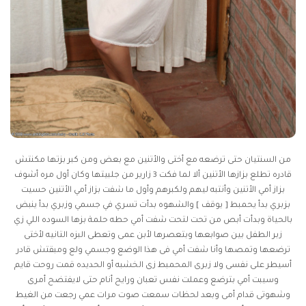
من السنتيان حتى ترضعه مع أختى والأتنين مع بعض ومن كبر بزتها مكنتش
قادره تطلع بزازها الأتنين ألا لما فكت 3 زارير من جلبيتها وكان أول مره أشوف
بزاز أمي الأتنين وأنتبه ليهم ولكبرهم وأول ما شفت بزاز أمي الأتنين حسيت
بزبري بدأ يحمبط [ يوقف ] والشهوه بدأت تسري في جسمي وزبري بدأ ينبض
بالحياة وبدأت أبص من تحت لتحت شفت أمي حطه حلمة بزها السوده اللي زي
زبر الطفل بين صوابعها وبتعصرها لأبن عمى وتعطى البزه التانيه لأختى
ترضعها وتمصها وأنا شفت أمي فى هذا الوضع وجسمي ولع ومبقتش قادر
أسيطر على نفسى ولا زبرى المحمبط زى الخشبه أو الحديده قمت روحت قايم
وسيبت أمي بترضع وعملت نفس تعبان ورايح أنام حتى لايفتضح أمرى
وشهوتى قدام أمى وبعد لحظات سمعت صوت مرات عمي رجعت من الغيط