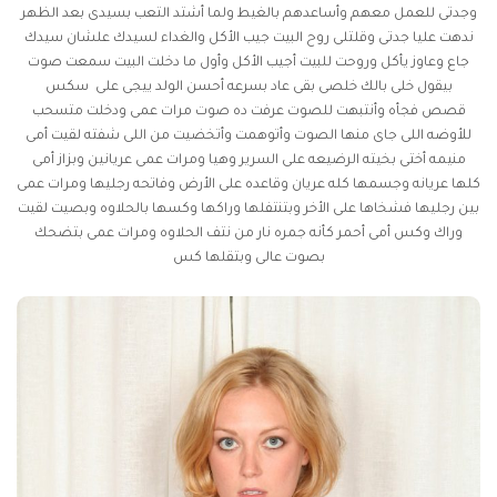
وجدتى للعمل معهم وأساعدهم بالغيط ولما أشتد التعب بسيدى بعد الظهر
ندهت عليا جدتى وقلتلى روح البيت جيب الأكل والغداء لسيدك علشان سيدك
جاع وعاوز يأكل وروحت للبيت أجيب الأكل وأول ما دخلت البيت سمعت صوت
بيقول خلى بالك خلصى بقى عاد بسرعه أحسن الولد ييجى على
سكس
قصص
فجأه وأنتبهت للصوت عرفت ده صوت مرات عمى ودخلت متسحب
للأوضه اللى جاى منها الصوت وأتوهمت وأتخضيت من اللى شفته لقيت أمى
منيمه أختى بخيته الرضيعه على السرير وهيا ومرات عمى عريانين وبزاز أمى
كلها عريانه وجسمها كله عريان وقاعده على الأرض وفاتحه رجليها ومرات عمى
بين رجليها فشخاها على الأخر وبتنتفلها وراكها وكسها بالحلاوه وبصيت لقيت
وراك وكس أمى أحمر كأنه جمره نار من نتف الحلاوه ومرات عمى بتضحك
بصوت عالى وبتقلها كس