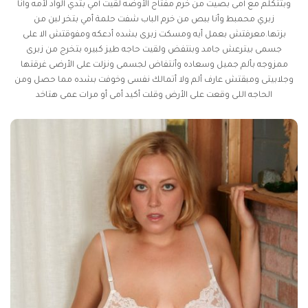
وبتتكلم مع أمى بصيت من خرم مفتاح الأوضه لقيت أمي بتدي الواد لأمه وأنا
زبري محمبط وأنا ببص من خرم الباب شفت حلمة أمي بتخر لبن من
بزتها.معرفتش بعمل أيه ومسكت زبرى بشده أدعكه ومفوقتش الا على
جسمى بيترعش جامد وبنتفض ولقيت حاجه
طيز كبيره
بتخرج من زبرى
ممزوجه بألم جميل وسعاده وأنتفاض لجسمى ونزلت على الأرضى غرقتها
وجلابيتى ومبقتش عارف ألم ولا أتمالك نفسى وخوفت بشده مما حصل ومن
الحاجه اللى وقعت على الأرض وقلت أكيد أمى أو مرات عمى هتاخد