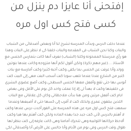
إفتحنى أنا عايزا دم ينزل من
كسى فتح كس اول مره
عندما دخلت الدرس وبدأت المدرسه تشرح لنا أنا وبعض أصدقائى من الشباب
والبنات وكنا نحن الشباب فى المقدمه والبنات خلفنا كى لا ننظر على البنات وهذا
هو رأى مدرستنا الممحونه وكلنا (الشباب) نعرف أنها كانت بتمارس الجنس مع
الأستاذ ……(غير مهم ذكرة) ولكن أقول لكم أنها متزوجه وكانت عندها بنوتين
وولد وأنا عرفت عن الجنس بما يكفى وكنت أحبه كثيرا وكنت أمارسه مع بنات
كتير من الشارع عندنا عندما نلعب سويا كنت أسحب البنت معى إلى البيت كنت
أبوس بها حتى تقع وأفعل معها الجنس السطحى وكنت أضع عضوى البشرى
فى خلفيتها وكنت لا يهدأ لى إلا إذا عملت واحد كل يوم على الأقل وفى بعض
ايام كنت أفعل مرتين ومن هنا بدأت ملاحظاتى وكان كل علاقاتى مع البنات
اللذين يبلغون عمرى ولذلك كنت لا أقرب إلى كسها حتى لا أضيعها وعندما
سمعت
فتح كس اول مره
عن هذه المدرسه على الفور أخدت درس عندها وكنت
لا أهتم بالدرس لأنى كنت جيد جدا بهذه الماده ولكن كنت أهتم بها هيا وكنت
ألاحظ حركاتها اللولبيه وهى تتحرك أمامنا وهى كانت عارفه إنى كنت بنظر لها
طوال وقت الدرس وفى يوم من الأيام وأنا جالس على الأرض أنا وأصدقائى لكى