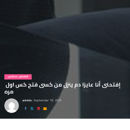
قصص سكس
إفتحنى أنا عايزا دم ينزل من كسى فتح كس اول
مره
admin
September 16, 2025
Posted
by
فتح كس اول مره