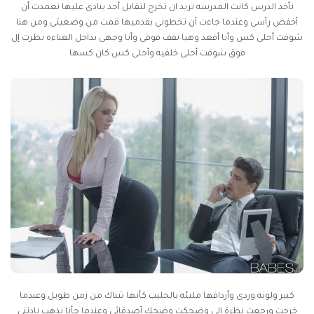
نأخذ الدرس كانت المدرسه تريد ان تخرج لتقابل أحد ينادى عليها تعمدت أن
أخفض رأسى وعندما جاءت أن تخطونى بقدميها قمت من وضعيتى ومن هنا
شوفت أحلى كس وأنا أقعد وهيا تقف فوقى وأنا وجهى بداخل العباءه نظرت إل
فوق شوفت أحلى خلفيه وأحلى كس كان كسها
كبير ولونه وردى وأردافها مليئه بالحليب كأنها تتناك من زمن طويل وعندما
خرجت ورجعت نظرة إلى وضحكت وضحك أصدقائى وعندما جأنا نذهب نادتنى