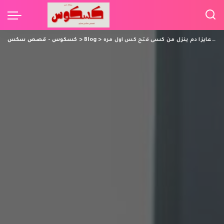
إفتحنى أنا عايزا دم ينزل من كسى فتح كس اول مره
>
Blog
>
كسكوس - قصص سكس