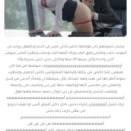
عشان تشوفهم تانى قولتلها حاضر يأحلى مس فى الدنيا وبالفعل روحت فى
الموعد دخلت وقالتلى إغلق الباب وراك أغلقة الباب ودخلت ونظرت أمامى شوفت
أحلى واحدة وكان عندها 29 سنه وقالتلى خش خش بسرعه وأنا
أوووووووووووووووووووووووووووووووووووووف شوفتها من هنا كان
هيغمى عليا خالص من بزازها وأردافها المملوئتين باللبن الجميل وإنتظرت
شويه أنظر لها من بعيد وهيا تضحك بكل شرمطه لى وفجأه أخدتنى من إيدى
وخلعتنى من ملابسى كلها ووضعت يدها على زبى وجلست على ركبتيها
وفضلت تلحس وتمصمص فى زبى حوالى نصف ساعه وهيه تقول
أمممممممممممممممممممممم أهههههههههههههههههههه
زبك جميل أوووووووى عايزاه يخش داخل داخل أعماق كسى لو تعرف تخرجو
من بطنى ياريت زبك يجنن
أمممممممممممممممممممممممممممممممممم
أهههههههههههههههههه هى هى هى هى
أههههههههههههههههه بحبك مجنون كتير أهههههههههههههه