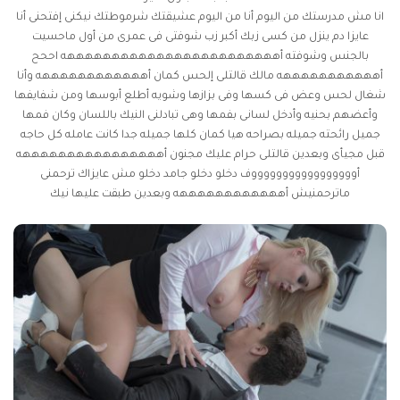
انا مش مدرستك من اليوم أنا من اليوم عشيقتك شرموطتك نيكنى إفتحنى أنا
عايزا دم ينزل من كسى زبك أكبر زب شوفتى فى عمرى من أول ماحسيت
بالجنس وشوفته أههههههههههههههههههههههههه اححح
أهههههههههههه مالك قالتلى إلحس كمان أههههههههههههه وأنا
شغال لحس وعض فى كسها وفى بزازها وشويه أطلع أبوسها ومن شفايفها
وأعضهم بحنيه وأدخل لسانى بفمها وهى تبادلنى النيك باللسان وكان فمها
جميل رائحته جميله بصراحه هيا كمان كلها جميله جدا كانت عامله كل حاجه
قبل مجيأى وبعدين قالتلى حرام عليك مجنون أههههههههههههههههه
أوووووووووووووووووف دخلو دخلو جامد دخلو مش عايزاك ترحمنى
ماترحمنيش أههههههههههههه وبعدين طبقت عليها نيك