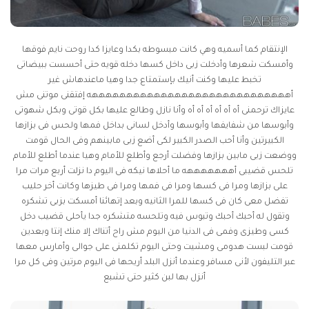
الإنتقام كما أسميه وهي كانت مبسوطه بكدا وعايزا كدا روحت نايم فوقها
وأمسكت شعرها وأدخلت زبى داخل كسها دخله قويه حتى أحسست ببيضاتى
تخبط عليها وكنت أنيك بإستمتاع جدا وهيا ماعندهاش غير
أهههههههههههههههههههههههههههههه إفتقنى موتنى مش
عايزاك ترحمنى أه أه أه أه أه أه وأنا نازل وطالع عليها بكل قوتى وبكل شهوتى
وأبوسها من شفايفها وأبوسها وأدخل لسانى بداخل فمها ولحس فى بزازها
الكبيرتين وأنا أحب الصدر الكبير لكى أضع زبى مابينهم وفى الحال قومت
ووضعت زبى مابين بزازها وفضلت أرجع وأطلع للأمام وهيا عندما أطلع للأمام
تلحس قضيبى أهههههههه ما أحلاها نيكه فى اليوم دا نزلت أربع مرات مرا
على بزازها ومرا فى كسها ومرا فى فمها ومرا فى طيزها وكانت أخر حليب
تفضل معى كان فى كسها للمرا الثانيه وبعد إتهائنا أمسكت بزبى تشكره
وتقول له أحبك أحبك وتبوس فيه وتلحسه متشكره جدا يأحلى قضيب دخل
كسى وطيزى وفمى فى الدنيا من اليوم مش راح أتناك إلا منك إنتا وبعدين
قومت لبست هدومى ومشيت وحتى اليوم تكلمنى على جوالى وأمارس معها
عبر التليفون لأنى مسافر وعندما أنزل البلد أريحها فى اليوم مرتين وفى كل مرا
أنزل بها لبن كثير حتى تشبع