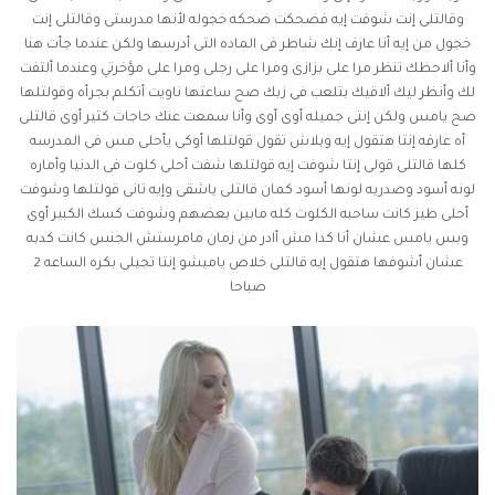
وقالتلى إنت شوفت إيه فضحكت ضحكه خجوله لأنها مدرستى وقالتلى إنت
خجول من إيه أنا عارف إنك شاطر فى الماده التى أدرسها ولكن عندما جأت هنا
وأنا ألاحظك تنظر مرا على بزازى ومرا على رجلى ومرا على مؤخرتي وعندما ألتفت
لك وأنظر ليك ألاقيك بتلعب فى زبك صح ساعتها ناويت أتكلم بجرأه وقولتلها
صح يامس ولكن إنتى جميله أوى أوى وأنا سمعت عنك حاجات كتير أوى قالتلى
أه عارفه إنتا هتقول إيه وبلاش تقول قولتلها أوكى يأحلى مس فى المدرسه
كلها قالتلى قولى إنتا شوفت إيه قولتلها شفت أحلى كلوت فى الدنيا وأماره
لونه أسود وصدريه لونها أسود كمان قالتلى ياشقى وإيه تانى قولتلها وشوفت
أحلى طيز كانت ساحبه الكلوت كله مابين بعضهم وشوفت كسك الكبير أوى
وبس يامس عشان أنا كدا مش أادر من زمان مامرستش الجنس كانت كدبه
عشان أشوفها هتقول إيه قالتلى خلاص ياميشو إنتا تجيلى بكره الساعه 2
صباحا