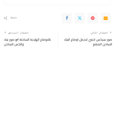
حصة
المقال التالي
المقال السابق
صور سيكس اجنبي لاجمل اوضاع النيك
صور نيك gif بالاوضاع الهايجة الساخنة
الساخن الممتع
والكس الساخن
اتبع الاجتماعية
Facebook
مثل
Twitter
متابعون
Pinterest
دبوس
آخر المشاركات