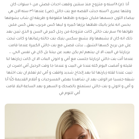
أنا. (م) ٢٨سنه و متزوج منذ سنتين وقعت احداث قصتي من ١٠ سنوات كان
وقتها عمري ٢١سنه حدثت القصه مع بنت خالتي (ص) عندها ٣٦ سنه الان هي
بيضاء اللون جسمها مليان شويه و طظها ملفوفة و طريقه اي شاب يشوفها
يحس انه عايز يانيك طظها بززها كبيره و ليها كس مربرب يعني كس ملبن
طولها ١٦٥ سم بنت خالتي كانت متزوجة من رجل كبير في السن و الذي تبين بعد
ذلك انه كان لا يشبهها ولا يشبع
سكس ينيك بنت خالته
رغباتها و كانت تبحث
علي من يريح كسها الشبق،، بدئت قصتي مع بنت خالتي الكبيرة عندما قامت
بزيارتنا في البيت الا ان بيتهم لم يكن بعيد عن بيتنا بل كان في نفس الحي ،،
عندما أتت بنت خالتي لزيارتنا جلست مع أمي و اخوتي البنات الا ان كانت زيارتها لنا
قليله و أمضت اليوم كله عندنا في البيت و عندما جا وقت الرحيل أمي اصرت ان
تبيت عندنا لقله زيارتها لنا بعد إلحاح شديد وافقت و أمي لم تعلم ان بنت اختها
شبقه جنسيا مر الوقت بعد ان شاهدنا بعض المسرحيات و أفلام القديمة كنّا أنا
و أمي و اخوتي و بنت خالتي نستمتع بالضحك و السهر و بعد الساعة ١ليلا قامت
أمي للنوم في