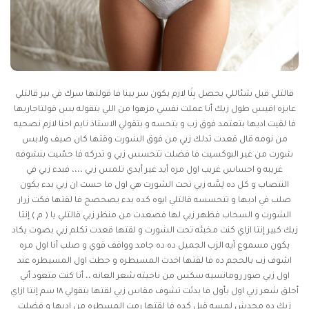
قالتلي قبل شئاللي يحصل بِنَا لازم يكون سر بينا فا قولتها سرك في بير قالتلي
عايزه اقيس طول زبك أنا عملت نفسي مزهوا من اللي بتقوله بس قولتاجاريها
فا لقيت اديها بتعتمد فوق زب و بتحسه و بتقولي الاستاذ نايم احنا لازم نصحيه
من نومه قال قعدت تدلك زبي من فوق الشورت وقتها كان صيف ولابس
شورت من غير البوكسيت فا فضلت تتحسس زبي و تدركه فا حسّيت بنشوفه
غريبه و احساس غريب اول مره أيد غير أيدي تلمس زبي ،،،، فبدء زبي في
النتصاب و كل ده لِسَّه زبي تحت الشورت هي اول ما حست ان زبي بدء يكون
صلب في اديها و تتحسسه قالتلي ايوه كده بدء يصحصح فا لقتها فكت زرار
الشورت و السحاب فظهر زبي لها فصعدت من منظر زبي قالتلي يا ( م ) إنتا
زبك كبير إنتا ازاي كنت مخبئه تحت الشورت و لقتها قعدت تكلم زبي بصوت يكاد
يكون مسموع آيه الزب الجميل ده ده جامد وواقف قوي و صلب أنا اول مره
اشوف زب بالحجم ده فا لقتها اخدت المسيطره و حطت اول المسيطره عند
اول زبي
صور رومانسيه سكس
من ناحيته شعر العانه ،، أنا كنت متعود أني
أحلق شعر زبي اول بأول فا بدئت تشوف مقاس زبي لقتها بتقولي ١٨ سم إنتا ازاي
زبك ده محدش لمسه قبل كده فا لقتها رمت المسطره من اديها و فضلت