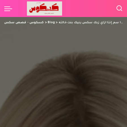
الته
>
Blog
>
كسكوس - قصص سكس