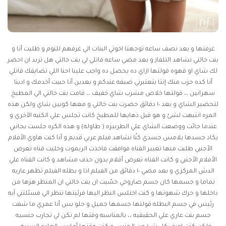
غرفتها و بعد نصف ساعه توجهتا اخوتي البنات الي غرفهم للنوم و ظليت أنا و
بنت خالتي نشاهد التلفاز و بعد مضي ساعه قاتلي لي بنت خالتي هل تريد ان احضر
لك شاي او قهوه قولتها ازاي ده يحصل ده واجب علينا احنا اللي تضايقك قاتلي
أنا كده حزب منك إنتا بتعتبرني ضيفه عندكم و بعدين أنا حبيت أخدمك و ادينا
سهرانين ،، قولتها خلاص مشرب شاي خفيف ،، قامت بنت خالتي الي المطبخ
لتحضير الشاي و بعد ١٠ دقائق حضرت بنت خالتي و معها كوبين شاي ولكن هذه
المره انتبهت لشئ و هو قبل ذهابها للمطبخ كانت تجلس علي الكنبه الآخري و
عندما جائت ووضعت الشاي علي الطربيزه ( طاوله) و هذه الكره جلست بجانبي
يكاد جسدها يلامس جسدي كنّا نشاهد فيلم عربي قديم و أنا كنت هاوي الأفلام
الأجنبي طلبت منها تغيير القناه فوافقت فاخذت الريموت وخليت قناه تعرض
الأفلام الأجنبي و كانت القناه تعرض أفلام بدون حذف مشاهد و كانت القناه علي
الدش المركزي و بعد مضي ١٠ دقائق من الفيلم اذا و بطله الفيلم تظهر عاريه
تماما و جسمها كان جسم صاروخي حسّيت ان بنت خالتي ان المنظر هزها من
داخلها و حرك شهوتها و كنت اختلس النظر اليها فرئيتها تنظر الي فسئلتني آيه
رئيس في جسم البطله قولتها جسمها جميل و حلو بس أنا عمري ما شفت
جسم بنت عاري علي الحقيقيه ،، بالمناسبه وقتها لم تكن لي تجارب جنسيه