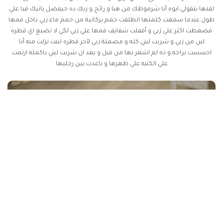
لقتها بتقولي ايوه أنا شرموطك من هنا و رائح و زبك ده حيفضل يانيك فيا علي
طول عندما سمعت كلمتها انطلقت حمم بركانية من حمم ماء زبي داخل فمها
فضغطت اكثر علي زبي و أقفلت شفايف فمها علي زبي لكي لا تضيع اي قطره
لبن من زبي و شربت لبني كله و مصمتة زبي لآخر قطره لبنت نزلت منه أنا
احسست براحه و ذه لم اشعر بها من قبل و بعد ان شربت لبني باكمله ارتمت
علي الكنبه علي ظهرها و باعدت بين رجليها