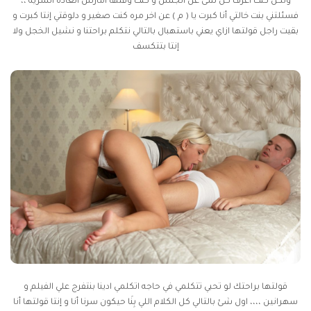
ولكن كنت اعرف كل شئ عن الجنس و كنت وقتها أمارس العاده السريه ،،
فسئلتني بنت خالتي أنا كبرت يا ( م ) عن اخر مره كنت صغير و دلوقتي إنتا كبرت و
بقيت راجل قولتها ازاي يعني باستهبال بالتالي نتكلم براحتنا و نشيل الخجل ولا
إنتا بتتكسف
قولتها براحتك لو تحبي تتكلمي في حاجه اتكلمي ادينا بنتفرج علي الفيلم و
سهرانين ،،،، اول شئ بالتالي كل الكلام اللي بِنَا حيكون سرنا أنا و إنتا قولتها أنا