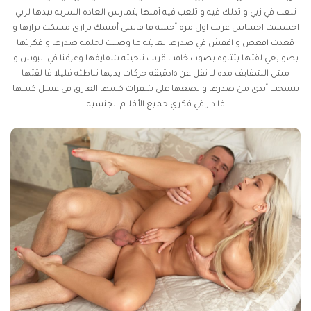
تلعب في زبي و تدلك فيه و تلعب فيه أمنها بتمارس العاده السريه بيدها لزبي
احسست احساس غريب اول مره أحسه فا قالتلي أمسك بزازي مسكت بزازها و
قعدت افعص و اقفش في صدرها لغايته ما وصلت لحلمه صدرها و فكرتها
بصوابعي لقتها بتتاوه بصوت خافت قربت ناحيته شفايفها وغرقنا في البوس و
مش الشفايف مده لا تقل عن ١٥دقيقه حركات يديها تباطئه قليلا فا لقتها
بتسحب أيدي من صدرها و تضعها علي شفرات كسها الغارق في عسل كسها
فا دار في فكري جميع الأفلام الجنسيه