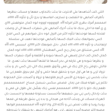
اللتي كنت أشاهدها علي الانترنت فا بدئت بالتجاوب معها و مسكت بنظرها
بأطراف أصابعي فا انتفضت و تسارعت انفاسها و بدئ تأن و تتأوه آآآه ااااااه.
اممممم أفرك بظري اكثر افركه آآآه. ااوووووه اوووه ايوه كمان متوقفش ااااي
ي ي أهه ما احلي يديك فا بدئت أحرك أصابعي علي شفرات كسها الي ان وصلت
لفتحه كسها فوجدتها تتأوه اكثر من الاول ايوه دخل صوابهم في كسي افتح
كسي بصوابعك بدئت النيك كسها بأصابعي فوجدتها ذهبت في سلسله
ارتعاشات و تأوه ااااه اااااه ااااه كمان. دخل صوبعك اكتر ااااااي. ايييييييي ااااه آآآه
آآآه كسي مشتاق من زمان ريح كسي العطشان ااااااااه اااااه اااااه ايوه كمان
كمان كمان كنت ادخل إصبعي في كسها شويه و أطلعه و أفرك شفرات كسها
و بظرها شويه و هي غارقه في بحر كسها فا لقتها أنفسها بدئت تهدي. فا
قالتلي دلوقتي راح اكل زبك في فمي وأذوق طعم زبك اللي خلي كسي نار. و بدئت
نزولا لزبي و ها هي اول مره و يتحقق فيها حلمي و أول فم يدوق طعم زبي فا
بدئت بلحس زبي شويه زي الآيس كريم طلوعها و نزولا و أصبحت مثل المجنونه
تكلم زبي تقوله فينك من زمان
قصص سكس شيميل مساج
اممممممممم
طعم زبك حلو يا (م) ااااااه. امممممم نفسي زبك يفضّل علي طول في فمي و
بدئت بإدخال راس زبي بين شفيفها فأحسست بسخونة فهمها و احسست بان
كهرباء مسكت في وبدئت أتاحه من هيجاني و بدء زبي يشق طريقه في فمها
رويدا رويدا و ظلت تمص زبي و تأكله اكل وانا اتاوه آآآه امممممممم اقولها
مصبه اكتر مصيه أسرع تمتعي لزبي هو أمامك إشبعي به شبقك يا شروطه