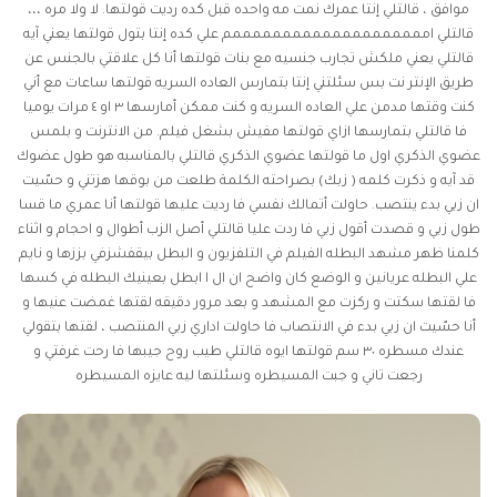
موافق ، قالتلي إنتا عمرك نمت مه واحده قبل كده رديت قولتها. لا ولا مره ،،،
قالتلي اممممممممممممممممممممم علي كده إنتا بتول قولتها يعني آيه
قالتلي يعني ملكش تجارب جنسيه مع بنات قولتها أنا كل علاقتي بالجنس عن
طريق الإنتر نت بس سئلتني إنتا بتمارس العاده السريه قولتها ساعات مع أني
كنت وقتها مدمن علي العاده السريه و كنت ممكن أمارسها ٣ او ٤ مرات يوميا
فا قالتلي بتمارسها ازاي قولتها مفيش بشغل فيلم. من الانترنت و بلمس
عضوي الذكري اول ما قولتها عضوي الذكري قالتلي بالمناسبه هو طول عضوك
قد آيه و ذكرت كلمه ( زبك) بصراحته الكلمة طلعت من بوقها هزتني و حسّيت
ان زبي بدء ينتصب. حاولت أتمالك نفسي فا رديت عليها قولتها أنا عمري ما قسا
طول زبي و قصدت أقول زبي فا ردت عليا قالتلي أصل الزب أطوال و احجام و اثناء
كلمنا ظهر مشهد البطله الفيلم في التلفزيون و البطل بيقفشزفي بززها و نايم
علي البطله عريانين و الوضع كان واضح ان ال ا ابطل بعينيك البطله في كسها
فا لقتها سكتت و ركزت مع المشهد و بعد مرور دقيقه لقتها غمضت عنيها و
أنا حسّيت ان زبي بدء في الانتصاب فا حاولت اداري زبي المنتصب ، لقتها بتقولي
عندك مسطره ٣٠ سم قولتها ايوه قالتلي طيب روح جيبها فا رحت غرفتي و
رجعت تاني و جبت المسيطره وسئلتها ليه عايزه المسيطره