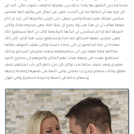
عندما وجدتنى التصق بها وابدا بدعك زبى بطيزها فتاوهت بصوت عالى. كنت في
كل مرة بعد ان انيكها تبدا في التحدث معى عن جمال امى وكيف انها
قصص
سكس
تمتلك طيز جميلة وكس شهى حتى اغرتنى فاخبرتها اننى اريد ان انام
معها فقالت لى ان هذا عيب ولا يصح ان تنيك امك فهى محرمة عليك ولكنى
اخبرتها انها إذا لم تساعدنى لن انيكها ثانية وهنا قالت لى انها تستطيع ذلك
فهى تمارس معها السحاق منذ مدة وتستطيع ترتيب هذا الامر، كان ذلك
مفاجاة لى فانا لم اتصور ان امى شاذة جنسيا ولكنى تقبلت الموقف طالما
سانالها وهنا اتفقنا على انى ساضبطهما وهما يمارسان السحاق وبذلك
استطيع تهديد امى وفعلا هيات لهم المكان واخبرتهم انى ساخرج للتنزه
بمفردى وبعد نصف ساعة عدت وكان كل شئ جاهز كان باب حجرتهم نصف
مغلق وكانت سهام ترتدى زب صناعى وامى نايمة على ضهرها وفاتحة رجليها
وسهام تدخله في كسها وتخرجه باستمرار وامى تقول