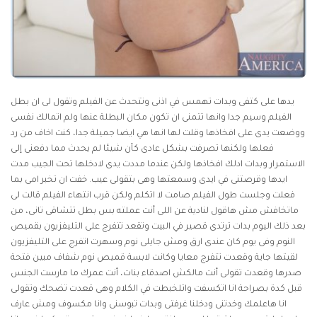
يدها على كتفى وبدات تهمس في اذنى وتتحدث عن الفيلم وتقول لى ان بطل
الفيلم وسيم جدا وانها تتمنى ان تكون مكان البطلة عنها ولم اتمالك نفسى
ووضعت يدى على افخاذها وقلت لها انها هي ايضا جميلة جدا، كنت اخاف من رد
فعلها ولكنها تصرفت بشكل عادى كأن شيئا لم يحدث مما دفعنى إلى
الاستمرار وبدات ادلك افخاذها ولكن عندما مددت يدى لادخلها تحت الجيب مدت
ايدها وقرصتنى في ايدى وسمعتها وهى بتقولى عيب. خفت ان تخبر امى بما
فعلت وجلست طول الفيلم صامت لا اتكلم ولكن قرب انتهاء الفيلم قالت لى
ماتخافش مش هاقول لنادية عن اللى أنت عملته بس بطل تتشاقى تانى، من
بعد ذلك اليوم بدات ترتدى قصير في البيت وتقعد تتفرج على التليفزيون بقميص
النوم وفى يوم كان عندى ارق ومش جايلى نوم وسهرت اتفرج على التليفزيون
لقيتها جاية وقعدت تتفرج معايا وكانت لابسة قميص نوم شفاف مبين فتحة
صدرها وقعدت تقولى أنت مالكش اصدقاء بنات، أنت عمرك ما مارست الجنس
قبل كدة بصراحة انا اتكسفت واتلخبطت في الكلام وهى قعدت تضحك وتقولى
انا هاعلمك وخدتنى ودخلنا غرفتى وبدات تبوسنى وانا مكسوف ومش عارف