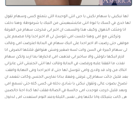
لها نيكينى يا سهام نكينى يا حبى انتى الوحيدة اللى بتمتع كسى وسهام تقول
لها خدى في كسك يا لبوة انتى مابتشبعيش من النيك يا شرموطة. وهنا دخلت
انا ومثلت الذهول وكيف هذا واقسمت ان اخبر ابى فخرجت سهام من الغرفة
وتركتنى مع امى وهنا جلست امى تتوسل لى الا اخبر احدا وانا مصمم على
موقفى حتى رضيت الا اخبر احدا على انيك سهام في البداية اعترضت امى وقالت
لى سهام كبيرة في السن وانت لسه صغير ومش هتوافق قلتلها اتصرفى انا
لازم انيكها دلوقتى والا ساخبر ابى فذهبت امى لاخبارها بما اريد ولكن سهام
نفذت ما اتفقنا عليه ورفضت في البداية وقالت لها انتى اتجنينتى انتى عايزانى
اتناك من ولد قد ولادى وامى تتوسل لها حتى لا اخبر احدا وفى النهاية وافقت.
بعد قليل جائت سهام إلى غرفتى وفعلا بدانا نمارس الجنس وكانت تتعمد ان
تصرخ بصوت عالى وتقول نيكنى يا شادى دخله في كسى كله حتى تسمع امى
وبعد قليل خرجت فوجدت امى جالسة في الصالة فقلت لها كدة احنا خالصين
هي كانت بتنيكك وانا نكتها وفى نفس الليلة وعند النوم استعدت امى لدخول
غرفتها مع سهام فقلت لها لا انام انا وانتوا تنيكوا بعض تانى انتى لازم تنامى في
غرفتى انا فوافقت وفى الليل نامت بجانبى على السرير وكانت في غاية الخجل ولا
تريد ان تتكلم في هذا الموضوع ولكنى قلت لها انتى ليه بتعملى كدة انتى مش
متجوزة فقالت لى ابوك مسافر باستمرار وانا شابة ومطمع للرجال ولم اجد
امامى غير هذا، بعد ان نامت بدات اضع يدى على طيزها لارى ان كانت نامت ولا