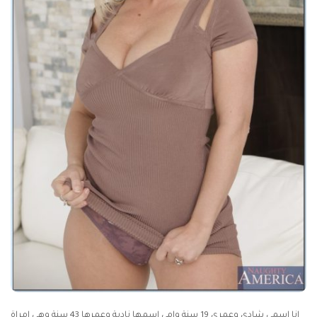
انا إسمى شادي وعمري 19 سنة وامي اسمها نادية وعمرها 43 سنة وهى امراة