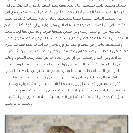
جميلة وتهتم دائما بنفسها اما والدي فهو كثير السفر للخارج، لم افكر في امي
من قبل من الناحية الجنسية حتى حدث ما غير نظام حياتنا، تبدا قصتي مع امي
في الصيف الماضي عندما ذهبنا للمصيف وكان والدي مسافر كالعادة لذلك
اقترحت امي ان تصحبنا صديقتها سهام لاني وحيد وليس لي اخوة، كانت سهام
صديقة امى الوحيدة ارملة وفى نفس عمرها تقريبا ولم يكن لها اولاد. كانت
الشقة التي نسكنها مكونة من غرفتين لذلك كنت انا انام في غرفة بمفردى وامى
وصديقتها تنامان في غرفة واحدة مر اول يومان بلا احداث تذكر فقد كنا نخرج
معا ولكنى لاحظت ان صديقة امى مهتمة بى فهى دائما تنفذ رغباتى وتشترى لى
ما اريد وفى البلاج رفضت امى ان تنزل الماء اما هي فقد ارتدت المايوة ونزلت
معى الماء وكانت دائمة الالتصاق بى ولكنى لم اعط الامر اهتماما وفى نفس
اليوم في المساء دخلنا السينما وكان الفيلم به الكثير من اللقطات المثيرة
وكانت هي التي تجلس بجانبى وكانت ترتدى مينى جيب يكشف افخاذها كلها
فتركت الفيلم واخذت انظر إلى افخاذها كانت بيضاء وممتلئة وترتدى شراب
شفاف مما زادهم جمالا ويبدو انها لاحظت نظراتى لانها بدات تضع ساق على
ساق وتتعمد ان تكشف افخاذها في البداية ارتبكت عندما بدأ زبى في الانتصاب
ولكنها بدات تضع