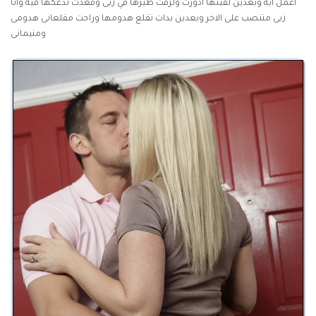
اعمل اية وبعدين لقيتها ادورت ولزقت طيزها في زبى وقعدت تدعكها فيه وانا
زبى منتصب على الاخر وبعدين بدات تقلع هدومها وراحت مقلعانى هدومى
ومنيمانى