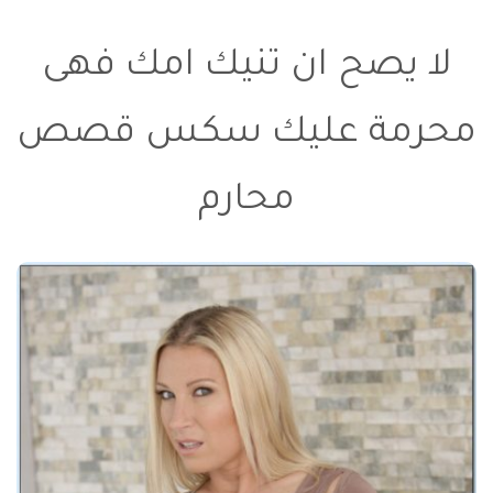
لا يصح ان تنيك امك فهى
محرمة عليك سكس قصص
محارم