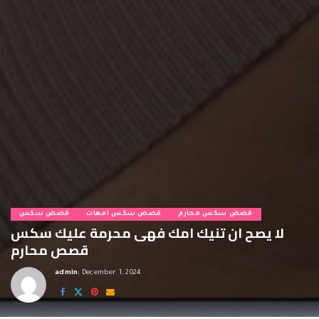
قصص سكس محارم
قصص سكس امهات
قصص سكس
لا يصح ان تنيك امك فهى محرمة عليك سكس
قصص محارم
admin
December 1, 2024
Posted
by