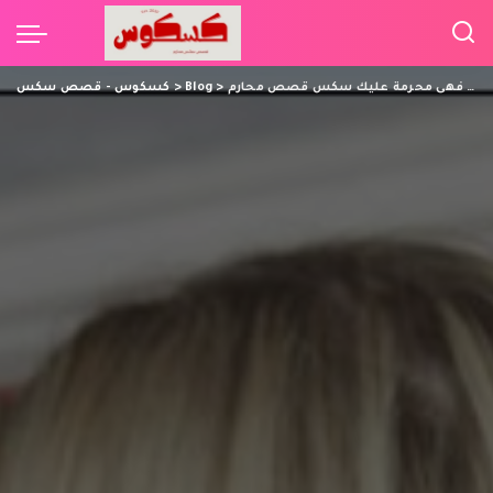
لا يصح ان تنيك امك فهى محرمة عليك سكس قصص محارم
>
Blog
>
كسكوس - قصص سكس