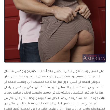
على السرير وبدات تقولى نيكنى يا حبيبى ياااه أنت زبك كبير قوى وكسى مشتاق
له لم اتمالك نفسى ومسكت زبى اريد وضعه في كسها ولكنها قالتى مش
دلوقتى ادعكه في كسى الاول قبل ما تدخله فمسكت زبى وقعدت ادعكه في
كسها وهى قعدت تقول ياااه بقالى كتيير ما اتناكتش نيكنى في كسى يا راجلى
هنا ما اقدرتش استحمل ودخلته كله في كسها وقعدت ادخله واطلعه لحد ما
نزلت جوة كسها. استمرينا على هذا الحال لمدة يومين وكنا ننتظر حتى تنام امى
ثم نبدا في ممارسة الجنس اما في الاوقات الخرى فكنا نختلس دقائق من
المتعة وقد كادت امى ذات مرة ان ترانا عندما كانت مرة في المطبخ تجهز الغداء