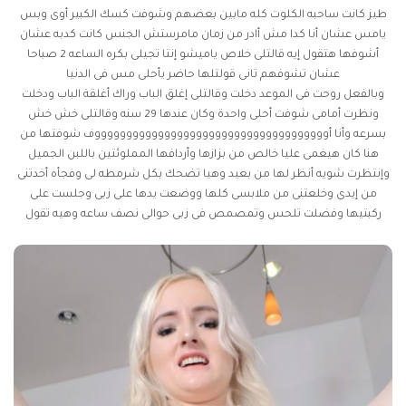
طيز كانت ساحبه الكلوت كله مابين بعضهم وشوفت كسك الكبير أوى وبس
يامس عشان أنا كدا مش أادر من زمان مامرستش الجنس كانت كدبه عشان
أشوفها هتقول إيه قالتلى خلاص ياميشو إنتا تجيلى بكره الساعه 2 صباحا
عشان تشوفهم تانى قولتلها حاضر يأحلى مس فى الدنيا
وبالفعل روحت فى الموعد دخلت وقالتلى إغلق الباب وراك أغلقة الباب ودخلت
ونظرت أمامى شوفت أحلى واحدة وكان عندها 29 سنه وقالتلى خش خش
بسرعه وأنا أوووووووووووووووووووووووووووووووووووووف شوفتها من
هنا كان هيغمى عليا خالص من بزازها وأردافها المملوئتين باللبن الجميل
وإنتظرت شويه أنظر لها من بعيد وهيا تضحك بكل شرمطه لى وفجأه أخدتنى
من إيدى وخلعتنى من ملابسى كلها ووضعت يدها على زبى وجلست على
ركبتيها وفضلت تلحس وتمصمص فى زبى حوالى نصف ساعه وهيه تقول