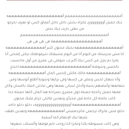
أمممممممممممممممممممممم أهههههههههههههههههههه
زبك جميل أوووووووى عايزاه يخش داخل داخل أعماق كسى لو تعرف تخرجو
من بطنى ياريت زبك يجنن
أمممممممممممممممممممممممممممممممممم
أهههههههههههههههههه هى هى هى هى
أههههههههههههههههه بحبك مجنون كتير أهههههههههههههه
انا مش مدرستك من اليوم أنا من اليوم عشيقتك شرموطتك نيكنى إفتحنى أنا
عايزا دم ينزل من كسى زبك أكبر زب شوفتى فى عمرى من أول ماحسيت
بالجنس وشوفته أههههههههههههههههههههههههه اححح
أهههههههههههه مالك قالتلى إلحس كمان أههههههههههههه
وأنا شغال لحس وعض فى كسها وفى بزازها وشويه أطلع أبوسها ومن
شفايفها وأعضهم بحنيه وأدخل لسانى بفمها وهى تبادلنى النيك باللسان وكان
فمها جميل رائحته جميله
خول مصري
بصراحه هيا كمان كلها جميله جدا
كانت عامله كل حاجه قبل مجيأى وبعدين قالتلى حرام عليك مجنون
أههههههههههههههههه أوووووووووووووووووف دخلو دخلو جامد
دخلو مش عايزاك ترحمنى ماترحمنيش أههههههههههههه وبعدين طبقت
عليها نيك الإنتقام كما أسميه
وهي كانت مبسوطه بكدا وعايزا كدا روحت نايم فوقها وأمسكت شعرها