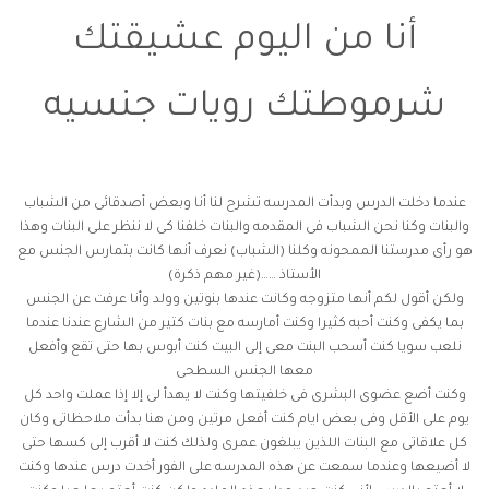
أنا من اليوم عشيقتك
شرموطتك رويات جنسيه
عندما دخلت الدرس وبدأت المدرسه تشرح لنا أنا وبعض أصدقائى من الشباب
والبنات وكنا نحن الشباب فى المقدمه والبنات خلفنا كى لا ننظر على البنات وهذا
هو رأى مدرستنا الممحونه وكلنا (الشباب) نعرف أنها كانت بتمارس الجنس مع
الأستاذ ……(غير مهم ذكرة)
ولكن أقول لكم أنها متزوجه وكانت عندها بنوتين وولد وأنا عرفت عن الجنس
بما يكفى وكنت أحبه كثيرا وكنت أمارسه مع بنات كتير من الشارع عندنا عندما
نلعب سويا كنت أسحب البنت معى إلى البيت كنت أبوس بها حتى تقع وأفعل
معها الجنس السطحى
وكنت أضع عضوى البشرى فى خلفيتها وكنت لا يهدأ لى إلا إذا عملت واحد كل
يوم على الأقل وفى بعض ايام كنت أفعل مرتين ومن هنا بدأت ملاحظاتى وكان
كل علاقاتى مع البنات اللذين يبلغون عمرى ولذلك كنت لا أقرب إلى كسها حتى
لا أضيعها وعندما سمعت عن هذه المدرسه على الفور أخدت درس عندها وكنت