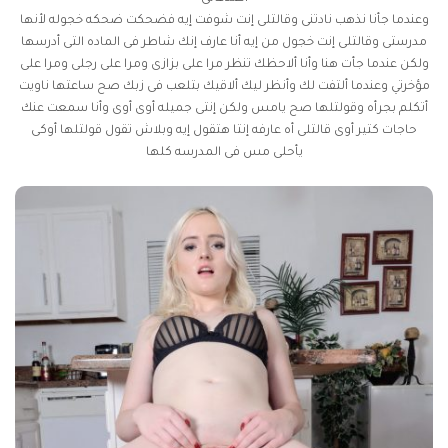
وعندما جأنا نذهب نادتنى وقالتلى إنت شوفت إيه فضحكت ضحكه خجوله لأنها
مدرستى وقالتلى إنت خجول من إيه أنا عارف إنك شاطر فى الماده التى أدرسها
ولكن عندما جأت هنا وأنا ألاحظك تنظر مرا على بزازى ومرا على رجلى ومرا على
مؤخرتي وعندما ألتفت لك وأنظر ليك ألاقيك بتلعب فى زبك صح ساعتها ناويت
أتكلم بجرأه وقولتلها صح يامس ولكن إنتى جميله أوى أوى وأنا سمعت عنك
حاجات كتير أوى قالتلى أه عارفه إنتا هتقول إيه وبلاش تقول قولتلها أوكى
يأحلى مس فى المدرسه كلها