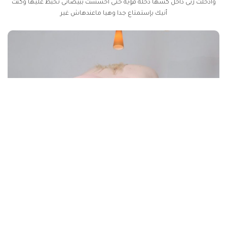
وأدخلت زبى داخل كسها دخله قويه حتى أحسست ببيضاتى تخبط عليها وكنت
أنيك بإستمتاع جدا وهيا ماعندهاش غير