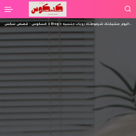
نا مش مدرستك من اليوم أنا من اليوم عشيقتك شرموطتك رويات جنسيه
>
Blog
>
كسكوس - قصص سكس