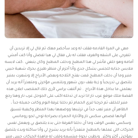
معي في المرة القادمه فقلت له وعد سأحضر معك ثم قال لي إلا تريدين أن
تتفرجي على الشقه والغرف فقلت له بلى فقال لي هيا تفضلي وأنا كنت أمشي
أمامه وهو خلفي فأشر لي هذا المطبخ ودخلت المطبخ وكان يتبعني ..كنت لابسه
ملابس جذابه للجنس بشكل جدي وأنا أجزم أن منظر طيزي يحرك شهية حبيبي
منير وما أن دخلت المطبخ قمت بفتح الثلاجه وبعض الأدراج إلا وشعرت بمنير
يلتصق بي تدريجياً و زبة يقف دون شعور ويلتمس مؤخرتي ومتعذراً أنه يريد أن
يعلمني ما بداخل هذة الأدراج .. ثم ألتفت براسي لأرى ذلك المنتصب اعلان هذه
القصة ملك موقع عرب نار اذا تريد ان تدخله اكتب على الجوجل عرب نار وهنا رجع
منير للخلف ثم خرجنا لنرى الحمام ثم دخلنا غرفة النوم وكانت جميله جداً ،
الظاهر أن منير تعب جداً في ترتيبها ووضعها بهذا المنظر وكيفية تنسيق
ألوانها
قصص سكس نار
والأنارة الحمراء بصراحة توحي لجو رومانسي
وسكسي بنفس الوقت وما أن دخلنا الغرفة حتى بدء يلتصق بي ويعمل نفس
الحركات اللي عملها بالمطبخ متعذراً بأنه يريد يشرح لي وأنا ساكته وبدء يلتصق
بمؤخرتي أكثر واكثر.. ونظرت نحوة مبتسمه وقلت له ماهذة الحركات حبيبي منير