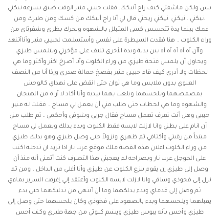
بس ولكن ماشفتي كيف راح أنيكك..فقلت حبيبي منير الوقت ضيق بسرعه نيكني
.نيكني . نيكني .نيكني ريحني قال لي أنا راح أنيكك من كسك ومن طيزك ومن
فمك بينما يدة تتحسس كسي المتبلل بالشهوه ويحرك بظري وشفرتاي من
وراء الكلوت .. هنا فقدت السيطرة على نفسي وأستسلمت لحبيبي منير وأناأتنهد
وأأن آه آه آه آه آه بين يدية ويدة الأخرى تلتف على مؤخرتي ويتلمس طيزي
ويحاول أن يلمس فتحة طيزي من وراء الكلوت وأنا أصرخ اكثر وأكثر وما هي
لحظات ولا أدري كيف قام حبيبي منير بفصخ حمالة صدري وإذا أنا من النصف
العلوي بدون ملابس وما هي ثوان حتى انقض على نهداي كالوحش
يمصمصهما ويلحسهما ويلعب بهما بيديه وأنا أكاد لا أراة من الهيجان
والشهوه وما هي لحظات حتى طلب مني أن يعمل لي مساج .. فقلت له منير
حبيبي وهل أنت تعرف تعمل مساج فقال جربي وشوفي وأحكمي ، ثم طلب مني
أن انام على بطني وانا لازلت لابسه فقط الكلوت وبدء يدلك ويعمل لي مساج
مبتداً من رقبتي وأكتافي ثم ظهري ونزولاً حتى وصل طيزي وهو يدلك طيزي
من وراء الكلوت اعلان هذه القصة ملك موقع عرب نار اذا تريد ان تدخله اكتب
على الجوجل عرب نار وبصراحه لم يعجبني هذا التصرف كنت أتمنى أنه منذ أن
وصل إلى طيزي إن يقوم بنزع الكلوت عن طيزي وأنا أغلي من الداخل ، ومن ثم
نزل إلى فخوذي وساقي وانا لازلت لابسه الكلوت وأعتقد إني إغرقت السرير بماءي
ثم وصل إلى قدماي وبدء يدلكهما وما أن أنتهى من تدليكهما حتى بدء
يقبلهما ويلحسهما وبدء بالصعود على فخوذي وكان يلحسهما حتى وصل إلى
طيزي وأحس بأنه يبوس طيزي ويشم كلوتي من جهة طيزي وكنت أحس