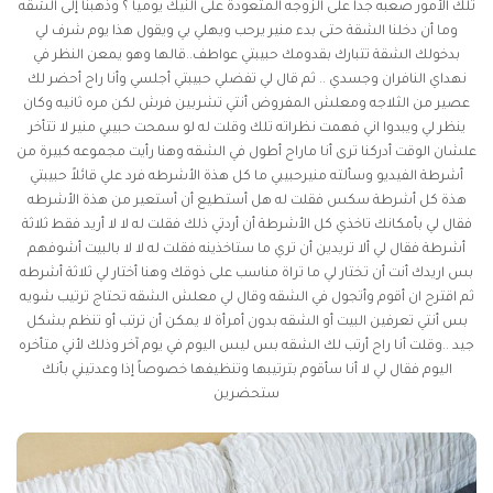
تلك الأمور صعبه جداً على الزوجه المتعودة على النيك يومياً ؟ وذهبنا إلى الشقه
وما أن دخلنا الشقة حتى بدء منير يرحب ويهلي بي ويقول هذا يوم شرف لي
بدخولك الشقة تتبارك بقدومك حبيبتي عواطف..قالها وهو يمعن النظر في
نهداي النافران وجسدي .. ثم قال لي تفضلي حبيبتي أجلسي وأنا راح أحضر لك
عصير من الثلاجه ومعلش المفروض أنتي تشربين فرش لكن مره ثانيه وكان
ينظر لي ويبدوا اني فهمت نظراته تلك وقلت له لو سمحت حبيبي منير لا تتأخر
علشان الوقت أدركنا ترى أنا ماراح أطول في الشقه وهنا رأيت مجموعه كبيرة من
أشرطة الفيديو وسألته منيرحبيبي ما كل هذة الأشرطه فرد علي قائلاً حبيبتي
هذة كل أشرطة سكس فقلت له هل أستطيع أن أستعير من هذة الأشرطه
فقال لي بأمكانك تاخذي كل الأشرطة أن أردتي ذلك فقلت له لا لا أريد فقط ثلاثة
أشرطة فقال لي ألا تريدين أن تري ما ستاخذينه فقلت له لا لا بالبيت أشوفهم
بس اريدك أنت أن تختار لي ما تراة مناسب على ذوقك وهنا أختار لي ثلاثة أشرطه
ثم اقترح ان أقوم وأتجول في الشقه وقال لي معلش الشقه تحتاج ترتيب شويه
بس أنتي تعرفين البيت أو الشقه بدون أمرأة لا يمكن أن ترتب أو تنظم بشكل
جيد ..وقلت أنا راح أرتب لك الشقه بس ليس اليوم في يوم آخر وذلك لأني متأخره
اليوم فقال لي لا أنا سأقوم بترتيبها وتنظيفها خصوصاً إذا وعدتيني بأنك
ستحضرين