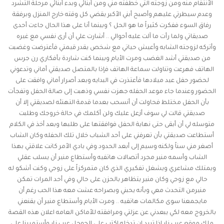
الأنتقام منه ومن زوجته التي خطفته مني ومن أبنائي وبدء أبنائي مرحلة التشرد
وعدم سيطرتي عليهم وأصبح أبني الأكبر يقضي كل وقته خارج المنزل وبرفقة
رفاق السوء ففكرت كثيراً ما هو الحل ؟ وبينما أنا على هذا الحال جاءت أحدى
صديقاتي ولما رأت ما آلت عليه أحوالي .. أشارت علي أن أرى نفسي مع غيره
وأتركه لزوجته الشابه وأعيش حياتي مع شخص يقدر قيمتي فأعترضت وغضبت
من صديقتي أشد الغضب ومرت الأيام وبينما كنت شاردة بأفكاري رن جرس
الهاتف فهرعت وتناولت سماعة الهاتف فإذا بالمتصل صديقتي أماني وتدعوني
لحضور حفل عيد ميلادها فأعتذرت في البدايه وبعد أصرار أماني وافقت على
الحضور وعندما جاء موعد الحفله جهزت نفسي وذهبت إلى صالة الحفل وتفجأت
بأن الحفل مختلط فحاولت أن أنسحب بعدما قدمة التهنئه لصديقتي إلا أن
صديقتي قالت لي سوف أزعل عليك ولن أكلمك في حالة خروجك وطلبت
متوسله لي أن أبقى حتى نهاية الحفل فوافقتها على طلبها وبعد أخذ في الكلام
أستطاعت صديقتي بأن تعرفني على أحد الشباب خلال تلك الحفله وكان الشاب
أصغر مني سناً ولكنه وسيم إلى أبعد الحدود وفي بادي الأمر كانت علاقتي بهذا
الشاب وأسمه منير مجرد أتصالات هاتفيه وأستطاع منير أن يسلب عقلي
ويمتلك مشاعري ويشغل تفكيري الذي كان متمركزاً على زوجي وكنت أشكو له
حالي مع زوجي وكان منير يتظاهر بالحزن على حالي وفي أحد المرات تمكن
منيرمن التحدث معي وبأنه يحبني وبصراحه عشت معه هذا الحب رغم أن
مايجمعنا سوى مكالمات هاتفيه .. ومرت الأيام وأستطاع منير أن يقنعني
بالخروج معه لكي يبعدني عن عزلتي ومرافقته للأماكن العامه اعلان هذه القصة
ملك موقع عرب نار اذا تريد ان تدخله اكتب على الجوجل عرب نار وأستمرينا على