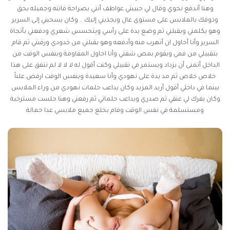
وهنا أندفع نحوي وقال لي حبيبتي عواطف أنتي بصراحة فاتنه وجميله بحق
وذوقك بالملابس على مستوى عال ويجذبني إليك .. وكان يسحبني إلى السرير
وهو يكلمني ويقبلني ثم وضع يدة على رأسي ويتحسس شعري ودفعني بأتجاة
السرير وأنا أحاول ان أتهرب منه وأدفعه وهو يقبلني من خدودي ورقبتي ثم قام
بتقبيلي من فمي ويقوم بمص شفتي وأنا احاول المقاومة وبنفس الوقت من
الداخل أتمنى أن يزداد ويستمر في تقبيلي وكنت أقول له لا لا لا لم نتفق على هذا
خلاص خلاص ثم مد يدة على نهودي وأنا سعيدة وبنفس الوقت ارفض علناً
بينما في داخلي أقول أريد المزيد وكان يداعب حلمات نهودي من وراء الملابس
وكان يفرك لي عنقي ثم صدري ويداعب حلماتي ثم رفعني وهنا جلست مسترخية
ومستسلمة في نفس الوقت وقام بخلع جميع ملابسي عدا حمالة