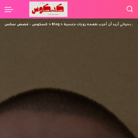
لم اذق ماء الزب بحياتي أريد أن أجرب طعمه رويات جنسية
>
Blog
>
كسكوس - قصص سكس