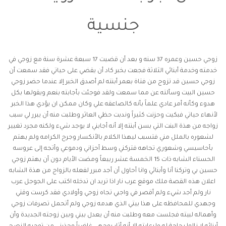
جنسية
زوجي حسين وعمره 37 سنه و بعد أن قضيت 17 سبعة عشرة سنة مع زوجي في
خدمته وخدمة أبنائي الثلاثة فجعت بخبر كاد أن يقضي على حياتي فقد سمعت أن
زوجي حسين قد تزوج من فتاة بعمر أبنته لم أصدق الخبر إلا عندما حضر زوجي
حسين البيت وسألته عن مما سمعت ولقد فوجئت بأجابته بنعم ويقولها بكل
هدوء وكأنه أمر عادي علماً بأنه كالصاعقه علي وكان ممكن ان يؤدي هذا الخبر
لأنهاء حياتي فبكيت وحزنت كثيراً وندبت حظي العاثر وطلبت منه أن يبرر لي سبب
زواجه من هذة البنت التي بسن أبنته إلا أنه أجابني لا يوجد شيء ولكنه مجرد تغيير
لشعوره بالملل مني فتسبب ليهذا الكلام بالأنكسار وجرح الكرامه ولم يهتم
بأحاسيسي وشعوري تجاهه فتركني وسط أحزاني ودموعي وأتجه إلى عروسه
الحسناء الشابه ذات 15 الخمسة عشر ربيعاً ومضت الأيام دون أن يهتم زوجي
حسين بي وتركنا أنا وأبنائي وانا أحاول أن أجد مبرر لفعله بالزواج من هذة الشابه
اعلان هذه القصة ملك موقع عرب نار اذا تريد ان تدخله اكتب على الجوجل عرب
نار ولم أجد شيء ولم أقصر في واجبي تجاه زوجي وأولادي فقد كرست وقتي
وجهدي للمحافظه على هذا بيتي الذي هدمه زوجي ولم أتحمل تصرفات زوجي
وأهماله لبيته فجلست معه وطلبت منه أن يعدل بيني وبين زوجته الجديدة وأن