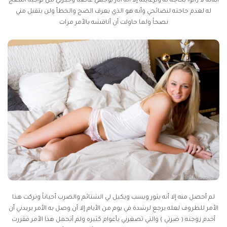
أبنائه لا زالوا بحاجة له ولرعايته إلا أنه أثار بوجهي غاضباً وحذرني من توجيه النصح
له لعدم حاجته لنصائحي وأنه هو الذي يعرف الصح والخطأ ولن يتقبل مني
نصحاً ولما حاولت أن أناقشه بالأمر مرات
لم أحصل منه إلا أنه يثور ويسب ويكيل لي الشتائم والضرب أحياناً وتركت هذا
الأمر للظروف لعله يرجع لرشدة في يوم من الأيام إلا أن وصل به الأمر يريدني أن
أخدم زوجته ( ضرتي ) والتي تصغرني بأعوام كثيره ولم أتحمل هذا الأمر فقررت