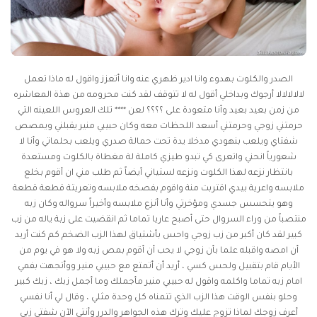
الصدر والكلوت بهدوء وانا ادير ظهري عنه وانا أتعزز واقول له ماذا تعمل
لالالالالا أرجوك وبداخلي أقول له لا تتوقف لقد كنت محرومه من هذة المعاشره
من زمن بعيد بعيد وأنا متعودة على ؟؟؟؟ لعن **** تلك العروس اللعينه التي
حرمتني زوجي وحرمتني أسعد اللحظات معه وكان حبيبي منير يقبلني ويمصص
شفتاي ويلعب بنهودي مدخلا يدة تحت حمالة صدري ويلعب بحلماتي وأنا لا
شعورياً انحني واتعرى كي تبدو طيزي كاملة لة مغطاة بالكلوت ومستعدة
بانتظار نزعه لهذا الكلوت ونزعه لستياني أيضاً ثم طلب مني ان أقوم بخلع
ملابسه واعرية بيدي اقتربت منة واقوم بفصخه ملابسه وتعريتة قطعة قطعة
وهو يتحسس جسدي ومؤخرتي وأنا أنزع ملابسه وأخيراً سرواله وكان زبه
منتصباً من وراء السروال حتى أصبح عاريا تماما ثم انقضيت على زبة ياله من زب
كبير لقد كان أكبر من زب زوجي واحس بأشتياق لهذا الزب الضخم كم كنت أريد
أن امصه واقبله علما بأن زوجي لا يحب أن أقوم بمص زبه ولا هو في يوم من
الأيام قام بتقبيل ولحس كسي ، أريد أن أتمتع مع حبيبي منير ووأتجهت بفمي
امام زبه تماما واكلمه واقول له حبيبي منير مأجملك وما أجمل زبك ، زبك كبير
وحلو بنفس الوقت هذا الزب الذي تتمناه كل وحدة مثلي ، وقال لي أنا نفسي
أعرف زوجك لماذا تزوج عليك وترك هذه الجواهر والدرر وأنتي الآن شفتي زبي