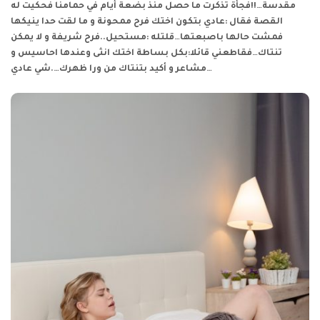
مقدسة…!!فجأة تذكرت ما حصل منذ بضعة أيام في حمامنا فحكيت له
القصة فقال :عادي بتكون اختك فرح ممحونة و ما لقت حدا ينيكها
فمشت حالها باصبعتها…قلتله :مستحيل..فرح شريفة و لا يمكن
تنتاك…فقاطعني قائلا:بكل بساطة اختك انثى وعندها احاسيس و
مشاعر و أكيد بتنتاك من ورا ظهرك….شي عادي…