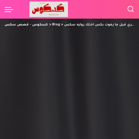
تعال مص ايري قبل ما يفوت بكس اختك روايه سكس
>
Blog
>
كسكوس - قصص سكس