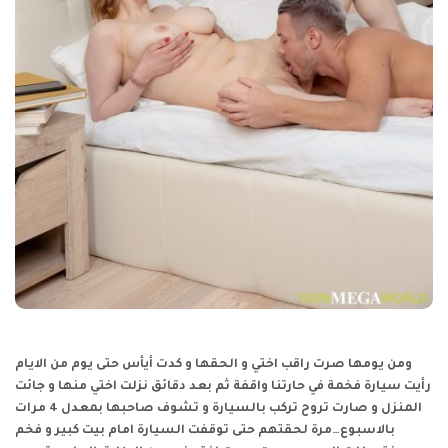
ومن يومها صرت راقب اختي و الحقها و كدت أيأس حتى يوم من الايام
رأيت سيارة فخمة في حارتنا واقفة ثم بعد دقائق نزلت اختي منها و جائت
المنزل و صارت تروح تركب بالسيارة و تشوف صاحبها بمعدل 4 مرات
بالاسبوع…مرة لحقتهم حتى توقفت السيارة امام بيت كبير و فخم