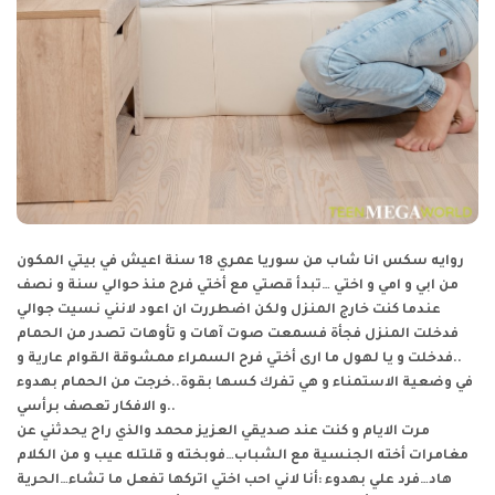
روايه سكس
انا شاب من سوريا عمري 18 سنة اعيش في بيتي المكون
من ابي و امي و اختي …تبدأ قصتي مع أختي فرح منذ حوالي سنة و نصف
عندما كنت خارج المنزل ولكن اضطررت ان اعود لانني نسيت جوالي
فدخلت المنزل فجأة فسمعت صوت آهات و تأوهات تصدر من الحمام
..فدخلت و يا لهول ما ارى أختي فرح السمراء ممشوقة القوام عارية و
في وضعية الاستمناء و هي تفرك كسها بقوة..خرجت من الحمام بهدوء
و الافكار تعصف برأسي..
مرت الايام و كنت عند صديقي العزيز محمد والذي راح يحدثني عن
مغامرات أخته الجنسية مع الشباب…فوبخته و قلتله عيب و من الكلام
هاد…فرد علي بهدوء :أنا لاني احب اختي اتركها تفعل ما تشاء…الحرية