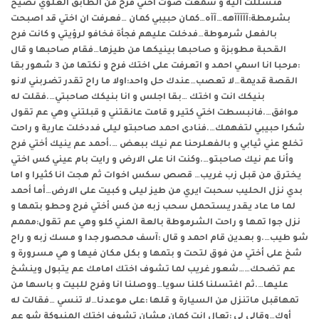
فتسللت اليه و سمعت صوت اختي فرح من الطابق العلوي تصيح
بشرمطة:آآآآآهه…آآه…كمان حبيبي كمان …فعرفت ان اختي قد اصبحت
بالفعل شرموطة…فدخلت عليهم فجأة فخافو لرؤيتي و كانت فرح
القحبة مطوبزة و صاحبها بينيكها من طيزها…فقام صاحبها و قال
:مرحبا انا اسمي احمد و اتعرفت على اختك فرح و نكتها من 3 شهور بقا
القصة قديمة…لا تعصب…عندك حل واحد:اولا ما راح تقدر تضربني لانو
بنيكك انت و اختك …بقا اجلس و انا بنيكك صاحبتي….فقلت له
موافق….فانبسطت اختي كتير و قامت عانقتني و قبلتني وهي عم تقول
شكرا حبيبي لتفهمك….فنادى احمد صاحبتو ليلى فددخلت عارية و راحت
تخلع عني ثيابي و بالفعلرحنا عم نيك ببعض ….أحمد عم ينيك أختي فرح
وأنا عم نيك صاحبتو….وكنت انا على الارض و رايت بام عيني كس اختي
يخترق من قبل زب غريب…
قصص سكس اخوات
ثم هجت انا كثيرا و اما
بدي نزل الحليب سحبت ايري من طيز ليلى و كبيت على الارض…أما أحمد
لما ما عاد يقدر يستحمل سحب زبه من كس أختي فرح وحطو بتمها و
نزل جوا تمها و راحت الشرموطة بالعة المني كلو وهي عم تقول:مممم
شو طيب….و بعدين قام احمد و قال :آسف محصور جدا و مسك زبه و راح
شخ على أختي من فوق لتحت و بتمها و بكل مكان فيها و هي مسرورة و
عم تضحك……شعور غريب لما تشوف اختك امامك عم يتبول وينشخ
عليها….ثم اغتسلنا كلنا سويا…ووصلنا انا وفرح للبيت و باسها من
تمهاقبل ماتنزل من السيارة و قلها :على موعدنا…لا تنسي …فقالت له
أوك…وقالي لي :تعال انت كمان مشان تشوف اختك المنيوكة شو عم