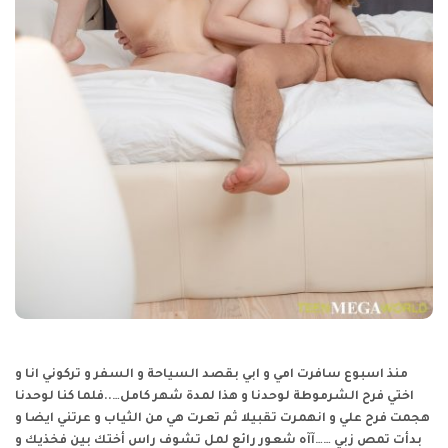
منذ اسبوع سافرت امي و ابي بقصد السياحة و السفر و تركوني انا و
اختي فرح الشرموطة لوحدنا و هذا لمدة شهر كامل…..فلما كنا لوحدنا
هجمت فرح علي و انهمرت تقبيلا ثم تعرت هي من الثياب و عرتني ايضا و
بدأت تمص زبي ……آآه شعور رائع لمل تشوف راس أختك بين فخذيك و