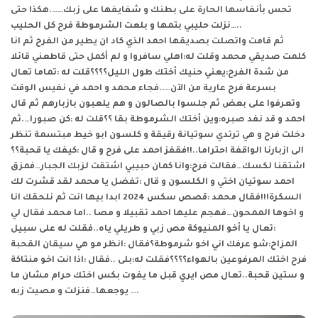
تحس بأنفاسها الحارة على بطنك و شفايفها على زبك…….هكذا حتى
نزلت حليبي بتمها و بلعت الشرموطة فرح كل الحليب…..
ثم قامت واتصلت بصديقها احمد الذي كاد ان يطير من الفرح ثم انا
كلمت صديقي محمد وقلت له:اهلي سافروا و لم أكمل حتى قاطعني قائلا
من شدة الفرح:يعني حنيك أختك طول الليل؟؟؟؟قلت له :تماما تعال
بسرعة فرح عارية من الآن…..فجاء محمد و احمد في نفيس الوقت
وتعرفوا على بعض ثم جلسوا بالصالون و هم يلعبون بازبارهم ثم قال
احمد و قد نفد صبره:وين أختك الشرموطة بقا ؟؟قلت له :كن صبورا….ثم
دخلت فرح و هي ترتدي سوتيانة رقيقة و كلسون ابو خيط مبتسمة تنظر
الى ازبارنا الواقفة احتراما..!!فقفز احمد على فرح و قال :كيفك يا قحبة؟؟
اشتقنا لكسك…فقالت فرح:وانا كمان حبيبي اشتقت لزبك الجبار…فمزق
احمد سوتيان اختي و الكلسون و قال :تفضل يا محمد لقد قشرت لك
السكرة!!!فقال محمد :
قصص سكس 2024
ابدا بيها انت ثم نلحقك انا
و اخوها الممحون…فهجم عليها احمد تقبيلا و مصا ..اما محمد فقال لي
:تعال يا أخو المنيوكة مص زبي و طريلي ياه..فقلت له على سبيل
المزاح:شو عرفك اني اخو شرموطة؟فقال :انظر مو هي سيقان القحبة
فرح اختك المرفوعين بالهواء؟؟؟؟فقلت له:بلى ..فقال :اذا انت اخو منتاكة
و ستين قحبة..تعال مص ايري قبل ما يفوت بكس اختك حرام مشان ما
يوجعها…فنزلت و مصيت زبه ….