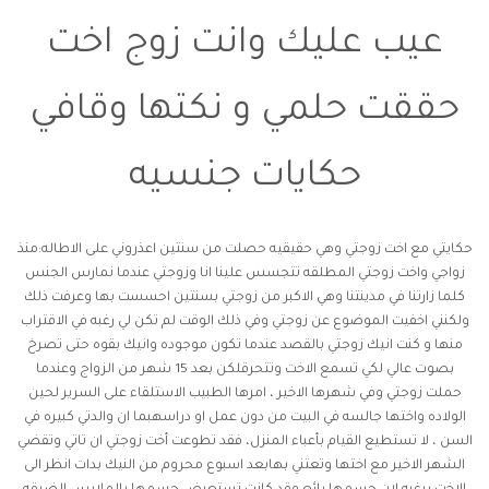
عيب عليك وانت زوج اخت
حققت حلمي و نكتها وقافي
حكايات جنسيه
حكايتي مع اخت زوجتي وهي حقيقيه حصلت من سنتين اعذروني على الاطاله:منذ
زواجي واخت زوجتي المطلقه تتجسس علينا انا وزوجتي عندما نمارس الجنس
كلما زارتنا في مدينتنا وهي الاكبر من زوجتي بسنتين احسست بها وعرفت ذلك
ولكنني اخفيت الموضوع عن زوجتي وفي ذلك الوقت لم تكن لي رغبه في الاقتراب
منها و كنت انيك زوجتي بالقصد عندما تكون موجوده وانيك بقوه حتى تصرخ
بصوت عالي لكي تسمع الاخت وتتحرقلكن بعد 15 شهر من الزواج وعندما
حملت زوجتي وفي شهرها الاخير ، امرها الطبيب الاستلقاء على السرير لحين
الولاده واختها جالسه في البيت من دون عمل او دراسهبما ان والدتي كبيره في
السن ، لا تستطيع القيام بأعباء المنزل، فقد تطوعت أخت زوجتي ان تاتي وتقضي
الشهر الاخير مع اختها وتعتني بهابعد اسبوع محروم من النيك بدات انظر الى