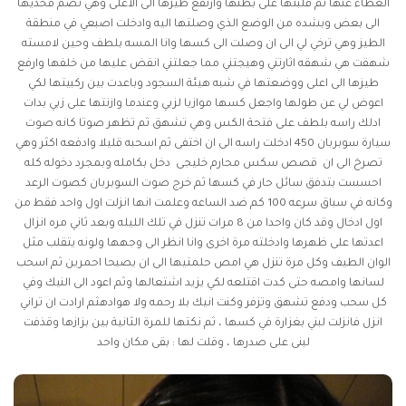
الغطاء عنها ثم قلبتها على بطنها وارتفع طيزها الى الاعلى وهي تضم فخذيها
الى بعض وبشده من الوضع الذي وصلتها اليه وادخلت اصبعي في منطقة
الطيز وهي ترخي لي الى ان وصلت الى كسها وانا المسه بلطف وحين لامسته
شهقت هي شهقه اثارتني وهيجتني مما جعلتني انقض عليها من خلفها وارفع
طيزها الى اعلى ووضعتها في شبه هيئة السجود وباعدت بين ركبيتها لكي
اعوض لي عن طولها واجعل كسها موازيا لزبي وعندما وازنتها على زبي بدات
ادلك راسه بلطف على فتحة الكس وهي تشهق ثم تظهر صوتا كانه صوت
سيارة سوبربان 450 ادخلت راسه الى ان اختفى ثم اسحبه قليلا وادفعه اكثر وهي
تصرخ الى ان
قصص سكس محارم خليجى
دخل بكامله وبمجرد دخوله كله
احسست بتدفق سائل حار في كسها ثم خرج صوت السوبربان كصوت الرعد
وكانه في سباق سرعه 100 كم ضد الساعه وعلمت انها انزلت اول واحد فقط من
اول ادخال وقد كان واحدا من 8 مرات تنزل في تلك الليله وبعد ثاني مره انزال
اعدتها على ظهرها وادخلته مرة اخرى وانا انظر الى وجهها ولونه يتقلب مثل
الوان الطيف وكل مرة تنزل هي امص حلمتيها الى ان يصبحا احمرين ثم اسحب
لسانها وامصه حتى كدت اقتلعه لكي يزيد اشتعالها وثم اعود الى النيك وفي
كل سحب ودفع تشهق وتزفر وكنت انيك بلا رحمه ولا هوادهثم ارادت ان تراني
انزل فانزلت لبني بغزارة في كسها ، ثم نكتها للمرة الثانية بين بزازها وقذفت
لبنى على صدرها ، وقلت لها : بقى مكان واحد