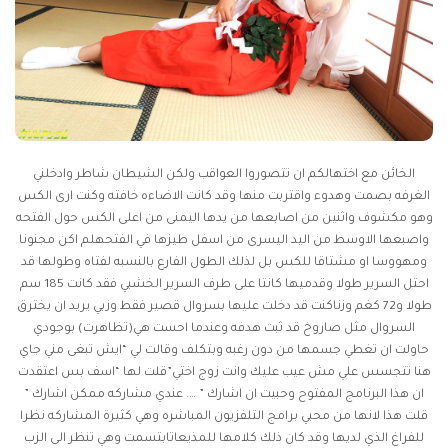
الخائن مع اختهالكم ان تتصوروا العواقب ولكن الشيطان شاطر وادخلني
الغرفه بصمت وهدوء واقتربت منها وقد كانت الاضاءه خافته وكنت ارى الكس
وهو مكشوف واثنين من اصابعها من يدها اليمنى من اعلى الكس حول الفتحه
واصبعها الاوسط من اليد اليسرى من اسفل طيزها في الفتحهلم اكن مجنونا
ومهووسا او مشتاقا للكس بل لذلك الطول الفارع بالنسبه لفتاه وطولها قد
احتل السرير طولا وقدميها كانتا على طرف السرير الخشبي فقد كانت 185 سم
طولا و72 كغم وزناكنت قد دخلت عليها بسروال قصير فقط وزبي يريد ان يخترق
السروال مثل صاروخ قد ثبت هدفه وعندما احست هي(تظاهرت) بوجودي
حاولت ان تغطي جسمها من دون رغبه وبتكلف وقالت لي “ايش تبغى مني جاي
هنا تتجسس علي مش عيب عليك وانت زوج اختي”قلت لها “اسف بس اعتقدت
ان هذا البرنامج المفتوح وحبيت ان اشارك ” …. عندي مشاركه ممكن اشارك ”
قلت هذا لانها من محبي برامج التلفزيون المباشره وهي كثيرة المشاركه نظرا
للفراغ الذي لديها وقد كان ذلك كلامها للمذيعاتابتسمت وهي تنظر الى الزب