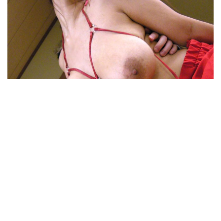
وهي تصرخ يشده وكنت احاول تهدئتها ان الالم فقط عند الادخال فقط ثم