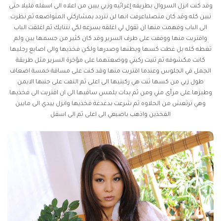
وقد كنت انزل السروال بطريقه إغرائيه وزبي يبين من اعلاه الى اسفله قليلا حتى
تبين كله وقد كان متصلباعرفت انها لن تتردد بمشاركتي المتواضعه ثم نظرت
الى الباب وفهمت منها ان تقول لي اغلقه بسرعه لكي نتنايك ثم اغلقت الباب
واقتربت منها ووقفت على طرف السرير وقد كان كثير من جسمها بين ولم
تغطه كله بل غطت كسها وبطنها وصدرها ولكن فخذيها والى اصابع رجليها
كانت مكشوفه ثم ثنيت ركبتي ووضعتهما على مؤخرة السرير مثل طريقة
الجمل في الجلوس وعندما اقتربت منها وقد كنت على مسافة خمسة اضعاف
طول زبي من كسها ثنت هي ركبتيها الى اعلى ثم التفت على جنبها الايمن
وطيزها على مرأى مني ومن ثم بدات بلمس ساقيها الى ان اقتربت الى فخذيها
وهي ترتعش من الحلاوه ثم شرعت بدغدغة فخذيها وانزل بيدي الى مابين
الفخذين واذهب باصبعي الى اعلى ثم الى اسفل