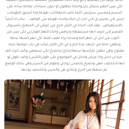
الاخت برغبه لان جسمها رائع وقد كانت تستعرض جسمها بالملابس الضيقه
لكي يبين الطيز بشكل بارز واحيانا بنطلون او بدون ستيانات بفانله شاده على
الجسم وملابس سترتش كلما نامت اختهاكانت طويله وانا اعشق الطويلات
ليس لاني قصير بل لاني احب ان انيك واحده طويله على الواقف …..بدات انا أيضاً
بالاستعراض ، فقد كنت احيانا في الليل اخرج من غرفتي الى المطبخ بالسروال
القصير لاني اعرف انها مستيقظه وتراقبني واثناء النهار اقوم زبي لكي يبين من
الثوب من اجل ان تنظر اليه وعندما تراه تغيب قليلا لكي تنقر كسها بيدها
وتطفئ مابه من ناربعد عدة ايام و في تالي الليل تركت هي باب غرفتها شبه
مفتوح وهي تطفئ ناركسها بيدها(تجلخ) وتصرخ لكي تسمعني وكنت اتردد الف
مره ان ادخل وانا عريان وادخل في الموضوع على طول(الكس) وكنت اقول لو
انها لاتتجاوب معي وتصرخ وتصحى زوجتي وتقوم من السرير وهي بذلك الوضع
ثم تسقط من الدرج وتتاذى هي والجنين وتكتشف زوجها