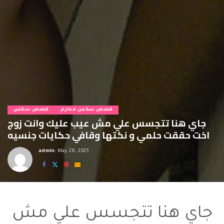
قصص سكس محارم
قصص سكس
جاي هنا تتجسس علي مش عيب عليك وانت زوج
اخت حققت حلمي و نكتها وقافي حكايات جنسيه
admin
May 28, 2025
Posted
by
حكايات جنسيه
جاي هنا تتجسس علي مش