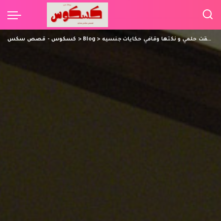
جاي هنا تتجسس علي مش عيب عليك وانت زوج اخت حققت حلمي و نكتها وقافي حكايات جنسيه
>
Blog
>
كسكوس - قصص سكس