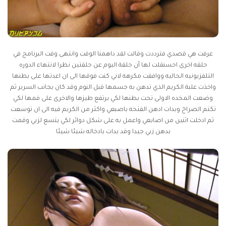
عرفت هي قصدي فترددت وقالت لقد داهمنا الوقت وانتهى وقت البرنامج في
حلقه اخرى احسنقلت لها أن حلقة اليوم عن حلقتين نظرا لانتهاء الدوره
التلفزيونيه الحاليه ووافقت مكرهه لاني كنت فوقها الى ان اعدتها على بطنها
واخذت علبة الكريم الذي تدهن به جسمها قبل النوم وقد كان بجانب السرير ثم
وضعت المخده الاولى تحت بطنها لكي يرتفع طيزها والاخرى على فمها لكي
تكتم الصراخ وبدات ادهن الفتحه باصبعي واكثر من الكريم فيه الى ان توسعت
ثم ادخلت اثنين من اصابعي واعمل به على شكل دوائر لكي يتسع لزبي وقمت
بدهن زبي جيدا وقد بدات بادخاله شيئا شيئا