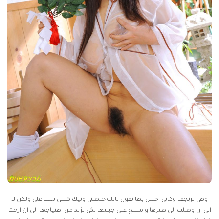
وهي ترتجف وكاني احس بها تقول يالله خلصني ونيك كسي شب علي ولكن لا
الى ان وصلت الى طيزها وامسح على جبليها لكي يزيد من اهتياجها الى ان ازحت