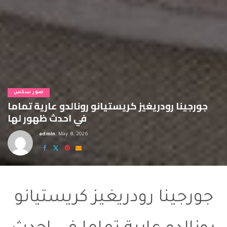
صور سكس
جورجينا رودريغيز كريستيانو رونالدو عارية تماما
في احدث ظهور لها
admin
May 8, 2026
Posted
by
جورجينا عاريه
جورجينا رودريغيز كريستيانو