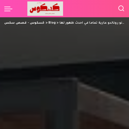
جورجينا رودريغيز كريستيانو رونالدو عارية تماما في احدث ظهور لها
>
Blog
>
كسكوس - قصص سكس