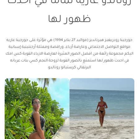
رونالدو عارية تماما في احدث
ظهور لها
جورجينا رودريغيز هيرنانديز (مواليد 27 يناير 1994) هي مؤثرة على
جورجينا عاريه
مواقع التواصل الاجتماعي وعارضة أزياء، وراقصة وممثلة أرجنتينية إسبانية
اليكم مجموعة رائعة من افضل الصور المثيرة لعارضة الازياء القوية
كس امك
في احدث ظهور لها استمتع بالصور القوية لزوجة النجم
كسي بنات عريانه
البرتغالي كرستيانو رونالدو