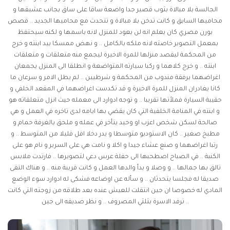
الجالسة بلا مبالاة بثوب قصير جدا واضعة ساقا على ساق بجانب عشيقها و
محاميها السابق و كانت تدخن بلا مبالاة و تتحدث مع محاميها الجديد ..
قصص
بورن مصري
كان يعلم انه لن يعود للمنزل لانه باسمها و لكنه سيحتفظ
بمعمل التصوير خاصته لانه ملكه بالكامل .. و نهض ممسكا بيد ابنته و خرج
من المحكمة ليقصد منزلها للمرة الاخيرة ليجمع منه متعلقات و متعلقات
ابنته .. و خرج كلاهما و ركبا سيارته المتواضعة و انطلقا الى المنزل يجمعان
اغراضهما برفقة مندوب من المحكمة و شرطيين .. لم يطل الامر و سرعان ما
كانا يغادران المنزل للمرة الاخيرة و قد تكدست اغراضهما في المقعد الخلفي و
حقيبة السيارة فملأتها تقريبا .. و توجه ادوارد الى معمله حيث انزل متعلقاته هو
و ابنته في المنامة الخلفية التي كان يقضي بها ايامه لدى تاخره في العمل و هي
صالحة لسكن شخص اعزب او وحيد يتأخر في عمله و ملحق بالغرفة حمام و
مطبخ صغير .. كان الاستوديو متوسطا و يدر دخلا اقل قليلا من المتوسط .. و
رتبا اغراضهما و صنع عشاء جيدا و اكلا و نامت هي على السرير و نام هو على
الكنبة .. في الصباح اصطحبها الى حفلة عرس دعي لتصويرها .. فارتدت ملابس
تالق بها جمالها .. و وصلا و بدأ والدها العمل و كانت قريبة منه .. و هناك التقى
صديقا له فجلسا يتحدثان .. و سأله عن اوضاعه فشكى له ادوارد سوء الوضع
المادي له خصوصا ان جين انتقلت للعيش عنده بعد طلاقه من زوجته التي كانت
ترفد الاسرة بثلثي المصروف .. و نظر صديقه الى جين ..