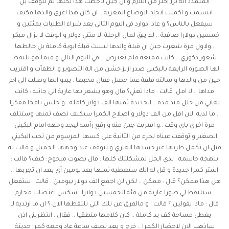
المتمدد انه برز اكثر من اللازم و ان جين لاحظت هذا لكنها لم تتوقف بل
ابتسمت و اكملت اتخاذ الاوضاع المغرية .. ان كان هذا اغرى والدها فكيف
سيفعل بالناس؟ و عاد ادوارد في اليوم التالي بعد شراء الطلبات بمئتين و
خمسين دولارا صافية .. لم يبق لمال الرحلة الا مئتي دولار و الوقت لا يزال مبكرا
..ولاول مرة شعرت جين ان قبلة والدها ليست قبلة ابوية كاملة بل خالطها
شعور ذكوري .. كانت ممتعة فلم تعترض .. في اليوم التالي و فيما هو يلتقط
لها الصورة الرابعة بالبكيني صدر ازيز خشن من الة التصوير و انطفأت و اقتريت
جين من والدها و سالته قلقة عما حصل فقال محبطا : يبدو انها وصلت الى اخر
مداها .. لا امل. قالت : ماذا تعني؟ قال وهو يشعر بها عارية الى جانبه : كانت
تعاني من خلل منذ مدة .. الجديدة ثمنها الف دولار كاملة . و جلس نافخا مفكرا
.. ما لديه الان اقل من الف دولار و اصلاح الكمرا سيكلف نصف ثمنها وستتلف
مرة اخرى باي وقت ..و اقتربت جين منه و رفع رأسه ليجد وجهه امام البكيني
الصغير و توقفت عيناه لجزء من الثانية على كسها المرسوم من تحت البكيني
قبل ان تكمل طريها عبر جسدها العاري و تتوقف عند وجهها الجميل و قالت له
بلهجة حاسمة : لدي الحل لمشكلتك كلها . قال بصوت مبحوح: كيف؟ قالت :
اشتر كمرا جديدة و قل له انك ستعطيه ثمنها بعد يومين أي بعد ان تجربها ..
هل هذا ممكن؟ قال : ممكن .. لكن لن اجمع الف دولار بيومين . قالت : ستفعل
.. ستلتقط لي صورا عارية من فئة الخمسين دولارا .
سكس اغتصاب محارم
قال : ماذا تقولين ؟ قالت : و مالفرق عن تلك التي تلتقطها الان ؟ ان ما ارتدية لا
يغطي مساحة كف يد كاملة .. كان كلامها منطقيا .. فقال : انتظريني اذن
ساذهب الان لاحضار الكمرا .. خرج و بعد نصف ساعة عاد ومعه كمرا حديثة