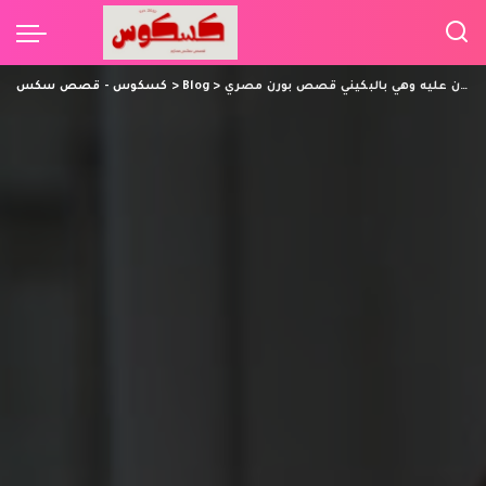
جسد اخته العاري اشهى كثيرا مما كان عليه وهي بالبكيني قصص بورن مصري
>
Blog
>
كسكوس - قصص سكس