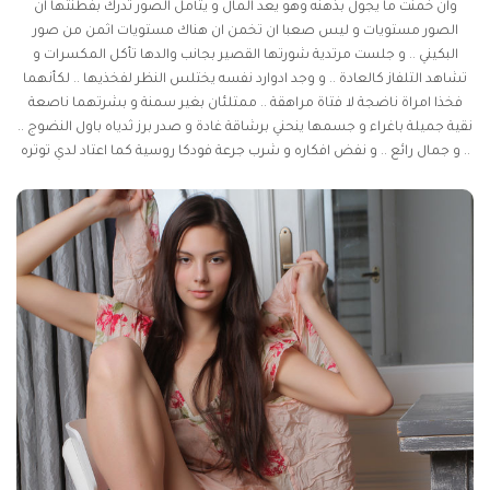
وان خمنت ما يجول بذهنه وهو يعد المال و يتأمل الصور تدرك بفطنتها ان
الصور مستويات و ليس صعبا ان تخمن ان هناك مستويات اثمن من صور
البكيني .. و جلست مرتدية شورتها القصير بجانب والدها تأكل المكسرات و
تشاهد التلفاز كالعادة .. و وجد ادوارد نفسه يختلس النظر لفخذيها .. لكأنهما
فخذا امراة ناضجة لا فتاة مراهقة .. ممتلئان بغير سمنة و بشرتهما ناصعة
نقية جميلة باغراء و جسمها ينحني برشاقة غادة و صدر برز ثدياه باول النضوج ..
و جمال رائع .. و نفض افكاره و شرب جرعة فودكا روسية كما اعتاد لدي توتره ..