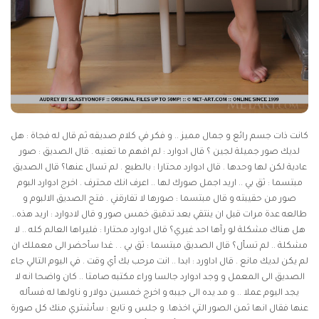
كانت ذات جسم رائع و جمال مميز .. و فكر في كلام صديقه ثم قال له فجاة : هل
لديك صور جميلة لجين ؟ قال ادوارد : لم افهم ما تعنيه . قال الصديق : صور
عادية لكن لها وحدها . قال ادوارد محتارا : بالطبع . لم تسال عنها؟ قال الصديق
مبتسما : ثق بي .. اريد اجمل صورك لها .. اعرف انك محترف . اخرج ادوارد البوم
صور من حقيبته و قال مبتسما : صورها لا تفارقني . فتح الصديق الالبوم و
طالعه عدة مرات قبل ان ينتقي بعد تدقيق خمس صور و قال لادوارد : اريد هذه..
هل هناك مشكلة لو رآها احد غيري؟ قال ادوارد محتارا : فليراها العالم كله .. لا
مشكلة .. لم تسأل؟ قال الصديق مبتسما : ثق بي . . غدا سأحضر الى معملك ان
لم يكن لديك مانع . قال اداورد : ابدا .. انت مرحب بك أي وقت . في اليوم التالي جاء
الصديق الى المعمل و وجد ادوارد جالسا وراء مكتبه صامتا .. كان واضحا انه لا
يجد اليوم عملا .. و مد يده الى جيبه و اخرج خمسين دولار و ناولها له فسأله
عنها فقال انها ثمن الصور التي اخذها. و جلس و تابع : سأشتري منك كل صورة