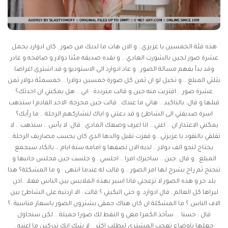
هذه فئة الخمسين يا عزيزي.. و الان هات ما لديك من صور . كان ادوارد يحمل
عشرة صور لجين بالشورت العادي .. و نقده صديقه مئتا دولار و صافحه و غادر
وقد بدأ يفهم مسالة الصور.. و عاد ادوارد الى الاستوديو و قد اشترى اغراضا
بثلثي المبلغ .. و تخيل لو ان ثمن كل صورة خمسين دولارا .. خمسمئة دولار ثمن
عشرة صور .. اقتربت منه جين و قالت مترددة : ابي .. هل يمكنني ان احدثك؟
قبلها و قال: بالتاكيد .. هاتي ما عندك . قالت جين محرجة: الاحد القادم ا ستذهب
اسرة صديقتي الى الشاطئ و قد دعتني و اياك لنشاركهم الرحلة .. ما رأيك؟
يمكنني الاعتذار ان .. اعني .. انا اعرف وضعك المادي . قال: لا بأس .. سنذهب .. لا
تقلقي بالنقود يا عزيزتي . و قفزت تقبل والدها الذي كان يحسب مصاريف الرحلة ..
يحتاج لنحو الف دولار .. لديه الان نصفها و امامه ستة ايام … بالكاد سيجمع
المبلغ . و قال :جين .. ساخبرك امرا .. اجلسي . و جلست جين فجلس جانبها و
تنحنح ثم راح يشرح لها امر الصور .. و قالت له عندما انتهى : و ما المشكلة؟ هذا
بلد حر و هذه الصور لا تزعجني فانا اسير بهذه الملابس بين الناس فعلا ..اذن
ليراها كل العالم . قال ادوارد: و حتى البكيني ؟ قالت : الا اردتيه على الشاطئ بين
الاف الناس ؟ ما المشكلة ان كان هناك حمقى يشترون الصور باسعار مناسبة .؟
قال : حسنا . . سآخذ الكمرا معي و التقط لك صورا جميلة .. لكن سنحاول
جعلها باوضاع تعجب المشتري ليطلب اكثر .. لا شك انك تدركين ما اعنيه .