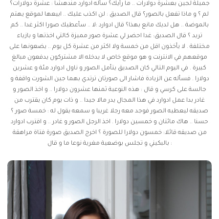
جميلة لجين بعشرة دولارات .. ما رأيك؟ سأله ادوارد مندهشا : عشرة دولارات؟
لم ؟ و ماذا تفعل بالصور؟ قال الصديق : لن اكذب عليك .. ابيعها لموقع يهتم
بالموضة .. هل لديك مانع بهذا؟ قال ادوارد :لا .. سأعطيك صورا اكثر غدا .. كم
تريد ؟ قال الصديق: غدا احضر لي عشرة صور مميزة كالتي اخذتها و بازياء
مختلفة . لا يأخذون اقل من خمسة ولا اكثر من عشرة كل يوم .. يضعونها على
موقعهم في الانترنت و هو موقع خاص لا يدخله الا مشتركون يدفعون مبالغ
كبيرة . في اليوم التالي كان الصديق يتأمل الصور و ناول ادوارد مئة و عشرين
دولارا . فسأله عن الزيادة فاشار الى صورتان ترتدي بهما جين الشورت واقفة و
جالسة على كرسي و قال : هذه النوعية ثمنها عشرون دولارا .. و اخذ الصور و
غادر بدا عمل ادوارد في هذا المجال يدر مالا جيدا .. و ذات يوم كان يقترب من
صديقه ليعطيه الصور فوجد معه رجلا غريبا و سمعه يقول له : خمسة صور ؟
حسنا .. هاك مائتان و خمسين دولارا . اخذ الرجل الصور و غادر .. و اقترب ادوارد
من صديقه قائلا: خمسون دولارا للصورة ؟ اخرج الصديق صورة فتاة مراهقة
بالبكيني و تجلس بوضعية مغرية نوعا ما و قال :