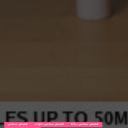
قصص سكس دياثة
قصص سكس اخوات
قصص سكس