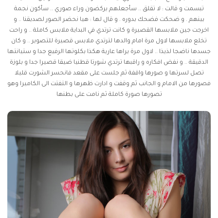
تبسمت و قالت : لا تقلق .. سأجعلهم يركضون وراء صوري .. سأكون نجمة
بينهم . و ضحكت فضحك بدوره . و قال لها : هيا نحضر الصور لصديقنا .. و
اخرجت جين ملابسها القصيرة و كانت ترتدي في البداية ملابس كاملة .. و راحت
تخلع ملابسها لاول مرة امام والدها لترتدي ملابس قصيرة للتصوير .. و كان
جسدها ناضجا لذيذا .. لاول مرة يراها عارية هكذا بكلوتها الرفيع جدا و ستيانتها
الدقيقة .. و نفض افكاره و راقبها ترتدي شورتا قطنيا ضيقا قصيرا جدا و بلوزة
تصل لسرتها و صورها واقفة ثم جلست على مقعد فانحسر الشورت قليلا
فصورها من الامام و الجانب ثم وقفت و ادارت ظهرها و التفتت الى الكاميرا وهو
تصورها صورة كاملة ثم نامت على بطنها