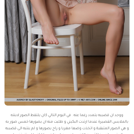
ووجد ان قضيبه يتمدد رغما عنه . في اليوم التالي كان يلتقط الصور لابنته
بالملابس القصيرة عندما ارتدت البكيني و طلبت منه ان يصورها خمس صور به
و هي الصور المتبقية و اتخذت وضعا مغريا و راح يصورها و لم ينتبه الى قضيبه