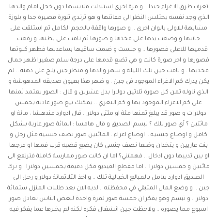
تعرف طرق الاغراء جيدا .. و مرة اخرى استبدلت ملابسها دون خجل امام والدها
الذي وجد نفسه يختلس النظر الى مفاتنها و هو ترتدي تنورة قصيرة جدا و بلوزة
مشابهة للاولى بالوان اخرى .. و صورها واقفة بالحجم الكامل ثم استلقت على
جانبها و وضعت يدها على فخذها و صورها ثم نامت على بطنها و رفعت
قدميها للاعلى فصورها .. و جلست و ضمت ساقيها بساعديها فظهر كلوتها
فصورها و اخر صورة كانت و هي تضع قدمها على درجة سلم صغير اظهر جمال
فخذيها . و نامت جين تلك الليلة و سهر والدها و منظر جين يلح على ذهنه .. لم
يكن يدرك كم الاغراء الموجود في جين . و ظهر هذا بعيون صديقه المدهوشة و
الذي ناوله ثمن كل صورة ثلاثين دولارا بدل عشرين و قال : الصور يعتمد ثمنها
على كم الاغراء الموجود بها و كم التعري .. يمكنك بيع صور عادية بخمس
دولارات و صور قد يبلغ ثمنها مئة او مئتي دولار .. قال ادوارد مندهشا : مائة او
مائتين ؟ أي صور تلك ؟ تبسم الصديق و قال هامسا : المائة صور عارية بشكل
كامل و اوضاع جنسية .. اوضاع اغراء.. المائتين صور نصف جنسية مثل رجل و
بنت عاريين و يتخذان وضعا نصف جنسي كان يضع قضبه قرب فمها او فرجها
او بين ثدييها دون ادخال .. فهمتني؟ اما ان كانت صور ممارسة كاملة فترتفع الى
مائتين و خمسين دولارا .. اما مقطع الفيديو فكل دقيقة بخمسين دولارا . و ترك
الصديق ادوارد يتامل بالمبالغ الخيالية تلك .. و اخذ الثلاثمائة دولار و رحل الى
جين .. و وضع المال المتبقي في محفظته .. لديه الان بعد طلبات المنزل ستمائة
دولار .. و تبسم وهو يفكر ان خمسة صور لمرة واحدة لبعض الناس تعادل صور
اسبوع مما يصوره .. ولاحظت جين انشغال فكره لكنه لم يخبرها عما يفكر فيه