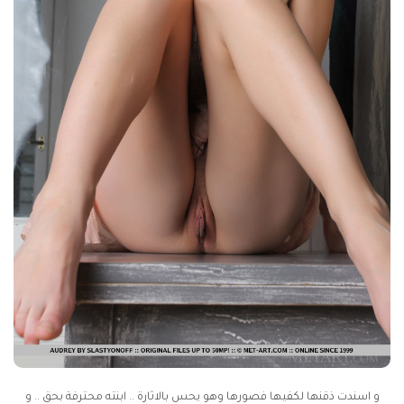
و اسندت ذقنها لكفيها فصورها وهو يحس بالاثارة .. ابنته محترفة بحق .. و