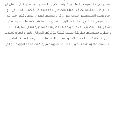
تعمل حتى بالريموت و لها ميزات رائعة كثير و افضل كثيرا من الاولى و قال ان
البائع طلب مقدما نصف المبلغ فاضطر لدفعه مع كتابة كمبالية بالباقي .. و
امام عينيه المتسعتين تعرت جين .. كان جسدها العاري اشهى كثيرا مما كان
عليه وهي بالبكيني .. حلماتها الوردية تغري بالرضاعة و كسها النظيف من
الشعر يلهب قضيب الف عابد و قفاها الطرية المستديرة تفتح شهية النساك ..
و خطرت بمشيتها بطريقة جعلت فلقتا مؤخرتها تتحركان باغواء كبير و تمددت
على الاريكة كفتاة التايتانيك .. و تسمر والدها قليلا امام هذا المنظر القاتل و
ابتسمت غامزة له فانتبه و التقط لها صورة مميزة كانت فائقة الجودة .. و لم
يتحكم بقضيبه فصنع قبة كبيرة وهو يلتقط لها صورة اخرى ممددة على بطنها
و اخرى و هي تجلس على وركها مديرة ظهرها للكمرا .. و راحت تقوم بحركات
اغراء كادت تحطم ادوارد تحطيما فما انتهت العشرة صور الا و كان العرق
يغمره و قضيبه يكاد يخترق بنطاله لكنها تجاهلت كل هذا و ارتدت شورتها و
بلوزتها من غير ملابس داخلية و ابتسمت غامزة لوالدها و التقطت علبة بيرة من
الثلاجة .. و توجه والدها للحمام و وجد نفسه يقذف المني في التوالبت .. ما الذي
يحدث له ؟ لا يدري . و عندما رأى صديقه الصور لم يصدق عيناه و بح صوته و هو
يقول: مذهل .. مدهش . و نقد ادوارد خمسمئة دولار فورا و انطلق لا يلوي على
شيء .. ولم يعلق ادوارد .. انا كانت الصور قد جعلته يقذف منيه وهو والدها
فكيف ستفعل بالغير ؟ و عاد لمعمله .. بالتاكيد ان سارا على هذا المنوال
سيكون لديهما فائض كبير من المال نهاية الاسبوع .. لكن بالمقابل سيجد انه
سيغير نظرته لجين .. لكل ( صورة ) ثمن كما قال صديقه.. و احتار في الامر .. و