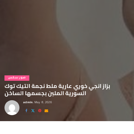
صور سكس
بزاز انجي خوري عارية ملط نجمة التيك توك
السورية الملبن بجسمها الساخن
admin
May 8, 2026
Posted
by
بزاز انجي خوري