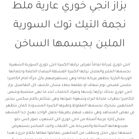
بزاز انجي خوري عارية ملط
نجمة التيك توك السورية
الملبن بجسمها الساخن
انجي خوري عريانة تماماً تعرض بزازها الكبيرة انجي خوري السورية الشهيرة
بجسمها المثير والمليان بزازها الكبيرة القشطة البيضاء الناعمة وحلماتها
الوردية البارزة بتظهر عريانة تماما وهي بتستعرضهم بكل جرأة امام الكاميرا
بتلبس قميص نوم شفاف او بتقلعه ببطء عشان تكشف كل التفاصيل
بزاز
انجي خوري
بتدلك بزازها بإيديها وتفرك الحلمات لحد ما تبقى منتصبة وبتبص
للكاميرا بنظرات مليانة اغراء وشهوة صوتها وهي بتتكلم بكلام سكسي بيجنن
المتابعين بتتحرك بجسمها المقلوظ وطيزها الكبيرة المشدودة كمان بتظهر
في بعض المشاهد وهي بتلعب فيهم بطريقة تجعل الواحد يهيج جدا المشهد
مليان إثارة عربية أصيلة من انجي خوري اللي اشتهرت
صور كس حلو
بفيديوهاتها الساخنة والصريحة على اللايفات والبث المباشر بتستعرض
جسمها بدون خجل وبتطلب من المتابعين يتفاعلوا معاها بكلام جريء هيدا