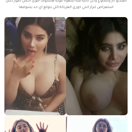
الفيديو نار وممنوع وكل ثانية فيه شهوة قوية هتشوف اقوى
اجمل صور كس
استعراض لبزاز انجي خوري العريانة اللي بتولع اي حد يشوفها