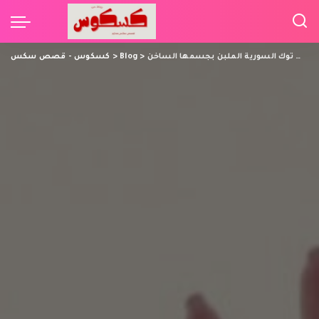
بزاز انجي خوري عارية ملط نجمة التيك توك السورية الملبن بجسمها الساخن
>
Blog
>
كسكوس - قصص سكس