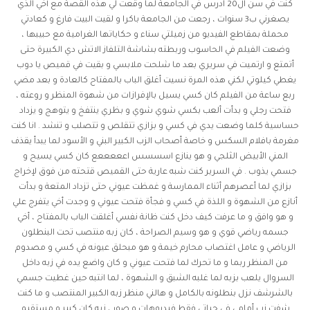
كنت في سن ال20 ادرس في الجامعة لما وقعت لي هذه القصة مع أخي الذي
يصغرني ب3 سنوات ، رجعت من الجامعة باكرا و لقيت البيت فارغ و كعادتي
محملة بمقاطع الفيديو من زميلتي سناء و حكاياتها الغرامية مع حبيبها ،
وضعت الفيلم في الحاسوب وربطته بشاشة التلفاز الاتش دي الكبيرة حتى
أتمتع و ارتميت في سريري بعد ما شلحت ملابسي و بقيت في قميص يا دوب
يغطي كيلوتي لكني هذه المرة نسيت أغلق الباب بالمفتاح كالعادة و بعد مضي
ربع ساعة من الفيلم كان كسي يسيل بالإفرازات من شهوة المنظر و روعته ،
فتحت رجلي و بدأت ألعب بكسي شوي شوي و بظري ينتفخ و يتوهج و يزداد
حساسية كلما وضعت يدي في كسي و بزازي تتقلص و تتصلب و تنشد . انا كنت
مغرمة بافلام السكس و خاصة أصحاب الزب الكبير البني و الأسود لما يبدأ يقذف
المني الأبيض الثلجي و هو ينازع اسسسس اعععععع كان كسي يسيح و
جسمي يذوب . في السرير كنت شبه عارية حتى القميص قتحته من فوق لإخراج
بزازي لما أعصرهم أثناء الممارسة و غمظت عيوني حتى تزداد المتعة و بدأت
أنازع من الشهوة و اللذة في كسي و فجأة فتحت عيوني و وجدت أخي يتفرج علي
و هو وافق و ما عرفت كيف دخل كنت ظانة نفسي أغلقت الباب بالمفتاح ، أخي
جسمه رياضي قوي و هو وسيم الصراحة ، كان زبه منتصب تحت البنطلون
الرياضي و عامل
اغتصاب محارم
خيمة و هو مبحلق عيونه في كسي و مصدوم
من المنظر ربما و ما تحرك لما فتحت عيوني و كان واضع يده في زبه داخل
السروال يلعب بزبه لما غلبه الشبق و الشهوة ، لما انتبه حين غطيت جسمي
بالشرشف نزل بنطلونه بالكامل و هالني منظر زبه الكبير المنتصب و ما كنت
شفت زب أمامي في حياتي فقط فيديوهات و صور ، زبه كان كبير و مستقيم