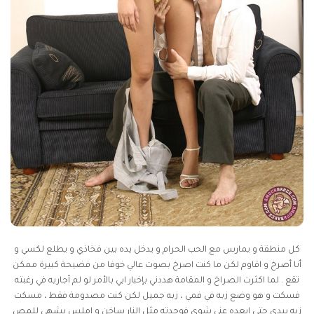
كل منطقة و يمارس مع الحب الحرام و يدخل يده بين فخاذي و يطلع لكسي و
أنا أصرخ و اقاوم لكن ما كنت اصرخ بصوت عالي خوفا من فضيحة كبيرة ممكن
تقع . لما اكثرت الصراخ و المقامة هددني بإخبار ابي بالأمر لو لم أجاريه في رغبته
فسكت و هو وضع زبه في فمي ، زبه جميل لكن كنت مصدومة فقط ، مسكت
زبه بيدي حتى ابعده عني شوي فوجدته مثل النار ساخن و املس يشهي للمص