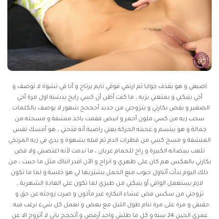
اصبعي و هو يقذف جوايا ثم ارتمي فوقي نايم يرتاح و أنا في نشوة لا توصف و
أخي ينيكني و يمتعني بزبه ، ما كنت أظن أن كسي رايح يدشنه اول مرة أخي
الصغير و يفض بكارتي و يتزوجني من جديد أحححح شعور لا يوصف بالكلمات .
سحب زبه من كسي ملون أحمر و ابيض فقمت باخذ منشفة و مسحته من
جمالة و هو يبتسم و عجبته الحركة يعني راضية أنه فتحني ، هو أمسك نفس
المنشفة و مسح كسي من قطرات الدم ثم قبله بشهوة و يدي في زبه المرتخي
تلعب ببيضاته الكبيرة و راح للحمام عريان ، ما ندمت لأنه اغتصبني ولا فض
بكارتي بالعكس هم كان على ظهري و انزاح و الآن اقدر اتناك مثل ما حبيت ، من
ذلك اليوم بدأت أتناول حبوب منع الحمل يشتريها لي هو خلسة و لما ما تكون
لازم يستعمل الواقي أو ينيكني من طيزي لما تكون علي العادة الشهرية ،
تزوجني من
سكس فض غشاء البكاره
غير مأذون و صرت زوجته عن حق و
حقيقي و مرة على مرة ننام طول الليل مع بعض و نعمل كل شيء نرغب فيه .
عمري الحين 24 سنة و كل ما طلبني واحد أرفض و أتحجج باني لا أتزوج الا عن