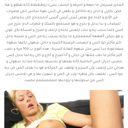
المخرز فسرعان ما دفعه و اخترقه و احستت بشيء ززطططط كأنه تقطع و هنا
فض بكارتي و ادخل زبه بالكامل و طعني في كسي بقوة
سكس انمي
فصرخت
من الألم و اللذة مع بعض أييييي أييييي آآييييي أحححححح كان زبه وصل
للبيضات و بدا يدخل و يخرج و هو مستمتع بالنييك و قطرات الدم تخرج من
كسي كلما سحب زبه و بدات ارتعش تحته و ارتجف و اصرخ و امسكه بكل قوتي
و هو ينيكني آآهههه أمممممم و ما تركته يسحب زبه من كسي و تمنيته يدخل
اكثر فأكثر جوا كسي و ارتعشت الرعشة الكبيرة و جاتني شهوتي لكنها شهوة
عنيفة قوية جدا ليس مثل شهوة العادة السرية ، هذه أقوى ب 100 مرة و دامت
أكثر فأكثر ما ذقت مثلها في حياتي و أنا اصرخ و أنازع و كان زبه لما يدخل كسي
يلمس جدران كسي الداخلية كأنه يقبلها او يلحسها بلسانه مما زاد شهوتي و
هياجي حتى ارتميت على السرير و توقفت عن الحركة و هو بدا يقذف المني من زبه
جوا كسي ، تمتعت بكل قطرة نزلت في كسي و شعرت بها و هي تلامس جدران
كسي من سخونتها و لزوجتها امممممممم مصيت