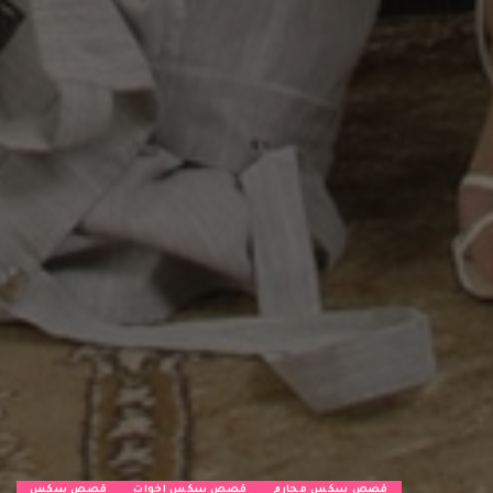
قصص سكس محارم
قصص سكس اخوات
قصص سكس