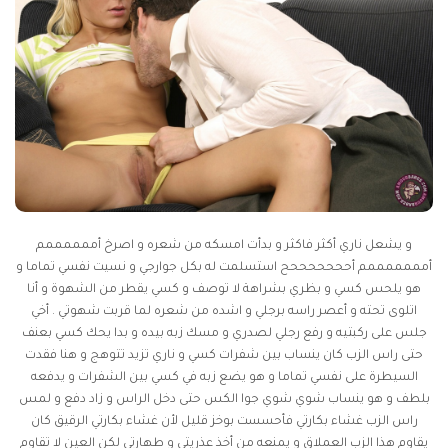
و يشعل ناري أكثر فاكثر و بدأت امسكه من شعره و اصرخ أممممممم
أمممممممم أحححححححح استسلمت له بكل جوارجي و نسيت نفسي تماما و
هو يلحس كسي و بظري بشراهة لا توصف و كسي يقطر من الشهوة و أنا
اتلوى تحته و أعصر راسه برجلي و اشده من شعره لما قربت شهوتي . أخي
جلس على ركبتيه و رفع رجلي لصدري و مسك زبه بيده و بدا يحك كسي بعنف
حتى راس الزب كان ينساب بين شفرات كسي و ناري تزيد تتوهج و هنا فقدت
السيطرة على نفسي تماما و هو يضع زبه في كسي بين الشفرات و يدفعه
بلطف و هو ينساب شوي شوي جوا الكس حتى دخل الراس و زاد دفع و لمس
راس الزب غشاء بكارتي فأحسست بوخز قليل لأن غشاء بكارتي الرقيق كان
يقاوم هذا الزب العملاق و يمنعه من أخذ عذريتي و طهارتي لكن العين لا تقاوم