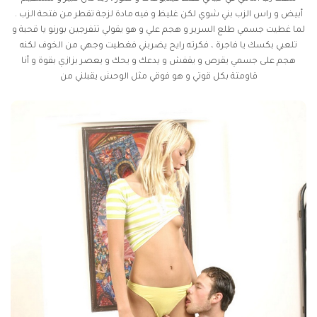
أبيض و راس الزب بني شوي لكن غليظ و فيه مادة لزجة تقطر من فتحة الزب .
لما غطيت جسمي طلع السرير و هجم علي و هو يقولي تتفرجين بورنو يا قحبة و
تلعبي بكسك يا فاجرة ، فكرته رايح يضربني فغطيت وجهي من الخوف لكنه
هجم على جسمي يقرص و يقفش و يدعك و يحك و يعصر بزازي بقوة و أنا
قاومتة بكل قوتي و هو فوقي مثل الوحش يقبلني من