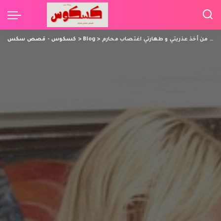
غشاء بكارتي الرقيق كان يقاوم و يمنعه من أخذ عذريتي و طهارتي اغتصاب محارم
>
Blog
>
كسكوس - قصص سكس