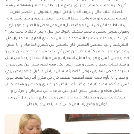
، أخي كان منهمك بجسمي و بزازي يرضع مثل الطفل الصغير هههه من هذه
اللحظة انقلب حالي و عرفت أنه يا ينيكني اليوم يا يقتلوني أو انفضح فقررت
اسلمه جسدي و لو مرة واحدة فقط اليوم حتى يقضي وطره و يبلغ شهوته و
بدأت أطاوعة في كل شيء و وضعت زبه في فمي أمص و ألحس و هو ينازع
ويقولي تعرفي تمصي يا قحبة شكلك ناكوك من قبل ؟ مين ناكك يا قحبة مين ؟
ثم سكت بعد ما غلبت عليه الشهوة و انشغل بجسدي العاري بعد ما ازال عني
الشرشف و نرع قميصي القصير ،كان ماسكني من شعري لما هاج و أنا أمص
زبه و هو يدخل لحلقي كأنه ينيكني من فمي ثم سحبه من فمي و دخل بين رجلي و
حط زبه على كسي و هو يحكه على الشفرات و هي مببلة سابقا و زبه كمان مبلل
و فمه لساته يرضع و يمص و يقبل رقبتي لكن هده المرة قبلني من فمي بحرارة
شديدة و مص شفايفي دوخني فاعطيته لساني بارادتي و رغبتي و هو يمص ريقي
و يبلع و أنا أتأوه تحته أههه أهههه أهههه كان كل فكري أنه ربما يقذف فوق
كسي او أمصله مرة ثانية و لو كبر الأمر ينيكني من طيزي و خلاص و هذا ما خلاني
أتفاعل معاه و جسمي سخن كثيرا حتى ما عدت أعي تصرفاتي و حركاتي و
مسكت زبه بيدي و ضغطت عليه فوق كسي و هو يطلع و يزل ، نزل أخي من
فوقي و وضع راسه في كسي و بدا يلحس و يهيجني